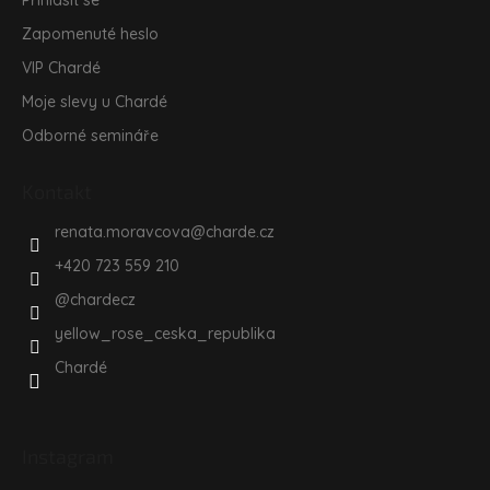
Přihlásit se
Zapomenuté heslo
VIP Chardé
Moje slevy u Chardé
Odborné semináře
Kontakt
renata.moravcova
@
charde.cz
+420 723 559 210
@chardecz
yellow_rose_ceska_republika
Chardé
Instagram