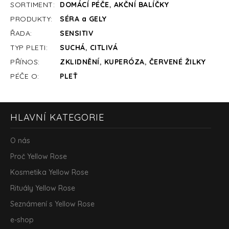
SORTIMENT
:
DOMÁCÍ PÉČE
,
AKČNÍ BALÍČKY
PRODUKTY
:
SÉRA a GELY
ŘADA
:
SENSITIV
TYP PLETI
:
SUCHÁ
,
CITLIVÁ
PŘÍNOS
:
ZKLIDNĚNÍ
,
KUPERÓZA
,
ČERVENÉ ŽILKY
PÉČE O
:
PLEŤ
Z
HLAVNÍ KATEGORIE
á
p
a
O nás
t
Proč Yellow Rose
í
Kosmetika Yellow Rose
Rituály Yellow Rose
Seznámení s Yellow Rose
e-shop