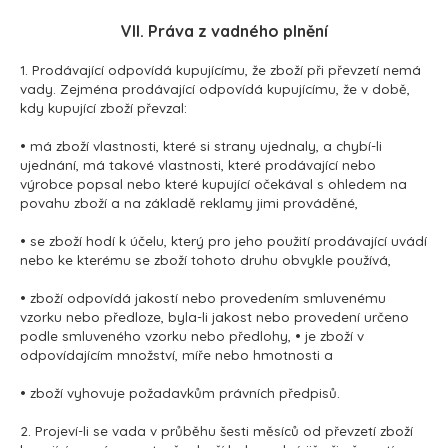
VII. Práva z vadného plnění
1. Prodávající odpovídá kupujícímu, že zboží při převzetí nemá
vady. Zejména prodávající odpovídá kupujícímu, že v době,
kdy kupující zboží převzal:
• má zboží vlastnosti, které si strany ujednaly, a chybí-li
ujednání, má takové vlastnosti, které prodávající nebo
výrobce popsal nebo které kupující očekával s ohledem na
povahu zboží a na základě reklamy jimi prováděné,
• se zboží hodí k účelu, který pro jeho použití prodávající uvádí
nebo ke kterému se zboží tohoto druhu obvykle používá,
• zboží odpovídá jakostí nebo provedením smluvenému
vzorku nebo předloze, byla-li jakost nebo provedení určeno
podle smluveného vzorku nebo předlohy, • je zboží v
odpovídajícím množství, míře nebo hmotnosti a
• zboží vyhovuje požadavkům právních předpisů.
2. Projeví-li se vada v průběhu šesti měsíců od převzetí zboží