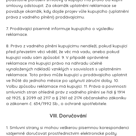
smlouvy odstoupit. Za okamžik uplatnění reklamace se
považuje okamžik, kdy dojde projev vůle kupujícího (uplatnění
práva z vadného plnění) prodávajícímu.
7. Prodávající písemně informuje kupujícího o výsledku
reklamace.
8. Právo z vadného plnění kupujícímu nenáleží, pokud kupující
před převzetím věci věděl, že věc má vadu, anebo pokud
kupující vadu sám způsobil. 9. V případě oprávněné
reklamace má kupující právo na náhradu účelně
vynaložených nákladů vzniklých v souvislosti s uplatněním
reklamace. Toto právo může kupující u prodávajícího uplatnit
ve lhůtě do jednoho měsíce po uplynutí záruční doby. 10.
Volbu způsobu reklamace má kupující. 11. Práva a povinnosti
smluvních stran ohledně práv z vadného plnění se řídí § 1914
až 1925, § 2099 až 2117 a § 2161 až 2174 občanského zákoníku
a zákonem č. 634/1992 Sb., o ochraně spotřebitele.
VIII. Doručování
1. Smluvní strany si mohou veškerou písemnou korespondenci
vzájemně doručovat prostřednictvím elektronické pošty.