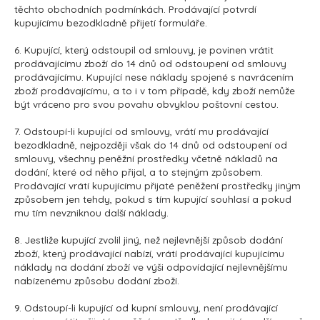
těchto obchodních podmínkách. Prodávající potvrdí
kupujícímu bezodkladně přijetí formuláře.
6. Kupující, který odstoupil od smlouvy, je povinen vrátit
prodávajícímu zboží do 14 dnů od odstoupení od smlouvy
prodávajícímu. Kupující nese náklady spojené s navrácením
zboží prodávajícímu, a to i v tom případě, kdy zboží nemůže
být vráceno pro svou povahu obvyklou poštovní cestou.
7. Odstoupí-li kupující od smlouvy, vrátí mu prodávající
bezodkladně, nejpozději však do 14 dnů od odstoupení od
smlouvy, všechny peněžní prostředky včetně nákladů na
dodání, které od něho přijal, a to stejným způsobem.
Prodávající vrátí kupujícímu přijaté peněžení prostředky jiným
způsobem jen tehdy, pokud s tím kupující souhlasí a pokud
mu tím nevzniknou další náklady.
8. Jestliže kupující zvolil jiný, než nejlevnější způsob dodání
zboží, který prodávající nabízí, vrátí prodávající kupujícímu
náklady na dodání zboží ve výši odpovídající nejlevnějšímu
nabízenému způsobu dodání zboží.
9. Odstoupí-li kupující od kupní smlouvy, není prodávající