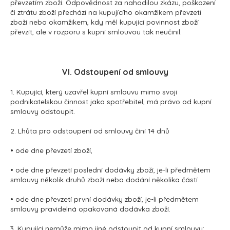
převzetím zboží. Odpovědnost za nahodilou zkázu, poškození
či ztrátu zboží přechází na kupujícího okamžikem převzetí
zboží nebo okamžikem, kdy měl kupující povinnost zboží
převzít, ale v rozporu s kupní smlouvou tak neučinil.
VI. Odstoupení od smlouvy
1. Kupující, který uzavřel kupní smlouvu mimo svoji
podnikatelskou činnost jako spotřebitel, má právo od kupní
smlouvy odstoupit.
2. Lhůta pro odstoupení od smlouvy činí 14 dnů
• ode dne převzetí zboží,
• ode dne převzetí poslední dodávky zboží, je-li předmětem
smlouvy několik druhů zboží nebo dodání několika částí
• ode dne převzetí první dodávky zboží, je-li předmětem
smlouvy pravidelná opakovaná dodávka zboží.
3. Kupující nemůže mimo jiné odstoupit od kupní smlouvy: