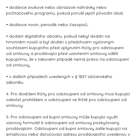
• dodávce zvukové nebo obrazové nahrávky nebo
počítačového programu, pokud porušil jejich původní obal,
• dodávce novin, periodik nebo časopisů,
• dodání digitálního obsahu, pokud nebyl dodán na
hmotném nosiči a byl dodán s předchozím výslovným
souhlasem kupujícího před uplynutím lhůty pro odstoupení
od smlouvy a prodávající před uzavřením smlouvy sdělil
kupujícímu, že v takovém případě nemá právo na odstoupení
od smlouvy,
• v dalších případech uvedených v § 1837 občanského
zákoníku.
4. Pro dodržení lhůty pro odstoupení od smlouvy musí kupující
odeslat prohlášení o odstoupení ve lhůtě pro odstoupení od
smlouvy.
5. Pro odstoupení od kupní smlouvy může kupující využít
vzorový formulář k odstoupení od smlouvy poskytovaný
prodávajícím. Odstoupení od kupní smlouvy zašle kupující na
emailovou nebo doručovací adresu prodávajícího uvedenou v