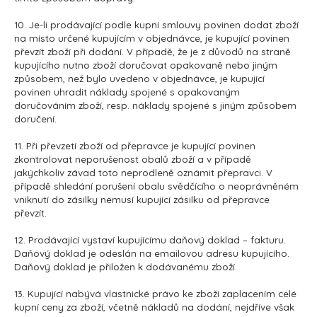
10. Je-li prodávající podle kupní smlouvy povinen dodat zboží
na místo určené kupujícím v objednávce, je kupující povinen
převzít zboží při dodání. V případě, že je z důvodů na straně
kupujícího nutno zboží doručovat opakovaně nebo jiným
způsobem, než bylo uvedeno v objednávce, je kupující
povinen uhradit náklady spojené s opakovaným
doručováním zboží, resp. náklady spojené s jiným způsobem
doručení.
11. Při převzetí zboží od přepravce je kupující povinen
zkontrolovat neporušenost obalů zboží a v případě
jakýchkoliv závad toto neprodleně oznámit přepravci. V
případě shledání porušení obalu svědčícího o neoprávněném
vniknutí do zásilky nemusí kupující zásilku od přepravce
převzít.
12. Prodávající vystaví kupujícímu daňový doklad – fakturu.
Daňový doklad je odeslán na emailovou adresu kupujícího.
Daňový doklad je přiložen k dodávanému zboží.
13. Kupující nabývá vlastnické právo ke zboží zaplacením celé
kupní ceny za zboží, včetně nákladů na dodání, nejdříve však