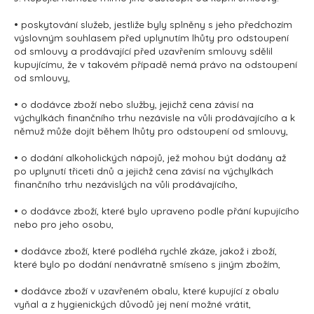
• poskytování služeb, jestliže byly splněny s jeho předchozím
výslovným souhlasem před uplynutím lhůty pro odstoupení
od smlouvy a prodávající před uzavřením smlouvy sdělil
kupujícímu, že v takovém případě nemá právo na odstoupení
od smlouvy,
• o dodávce zboží nebo služby, jejichž cena závisí na
výchylkách finančního trhu nezávisle na vůli prodávajícího a k
němuž může dojít během lhůty pro odstoupení od smlouvy,
• o dodání alkoholických nápojů, jež mohou být dodány až
po uplynutí třiceti dnů a jejichž cena závisí na výchylkách
finančního trhu nezávislých na vůli prodávajícího,
• o dodávce zboží, které bylo upraveno podle přání kupujícího
nebo pro jeho osobu,
• dodávce zboží, které podléhá rychlé zkáze, jakož i zboží,
které bylo po dodání nenávratně smíseno s jiným zbožím,
• dodávce zboží v uzavřeném obalu, které kupující z obalu
vyňal a z hygienických důvodů jej není možné vrátit,