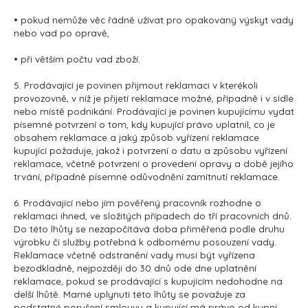
• pokud nemůže věc řádně užívat pro opakovaný výskyt vady
nebo vad po opravě,
• při větším počtu vad zboží.
5. Prodávající je povinen přijmout reklamaci v kterékoli
provozovně, v níž je přijetí reklamace možné, případně i v sídle
nebo místě podnikání. Prodávající je povinen kupujícímu vydat
písemné potvrzení o tom, kdy kupující právo uplatnil, co je
obsahem reklamace a jaký způsob vyřízení reklamace
kupující požaduje, jakož i potvrzení o datu a způsobu vyřízení
reklamace, včetně potvrzení o provedení opravy a době jejího
trvání, případně písemné odůvodnění zamítnutí reklamace.
6. Prodávající nebo jím pověřený pracovník rozhodne o
reklamaci ihned, ve složitých případech do tří pracovních dnů.
Do této lhůty se nezapočítává doba přiměřená podle druhu
výrobku či služby potřebná k odbornému posouzení vady.
Reklamace včetně odstranění vady musí být vyřízena
bezodkladně, nejpozději do 30 dnů ode dne uplatnění
reklamace, pokud se prodávající s kupujícím nedohodne na
delší lhůtě. Marné uplynutí této lhůty se považuje za
podstatné porušení smlouvy a kupující má právo od kupní