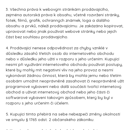
3. Všechna práva k webovým stránkám prodávajícího,
zejména autorská práva k obsahu, včetně rozvržení stránky,
fotek, filmů, grafik, ochranných známek, loga a dalšího
obsahu a prvků, náleží prodávajícímu. Je zakázáno kopírovat,
upravovat nebo jinak používat webové stránky nebo jejich
část bez souhlasu prodávajícího.
4. Prodávající nenese odpovědnost za chyby vzniklé v
důsledku zásahů třetích osob do internetového obchodu
nebo v důsledku jeho užití v rozporu s jeho určením. Kupující
nesmí při využívání internetového obchodu používat postupy,
které by mohly mít negativní vliv na jeho provoz a nesmí
vykonávat žádnou činnost, která by mohla jemu nebo třetím
osobám umožnit neoprávněně zasahovat či neoprávněně užít
programové vybavení nebo další součásti tvořící internetový
obchod a užívat internetový obchod nebo jeho části či
softwarové vybavení takovým způsobem, který by byl v
rozporu s jeho určením či účelem.
5. Kupující tímto přebírá na sebe nebezpečí změny okolností
ve smyslu § 1765 odst. 2 občanského zákoníku.