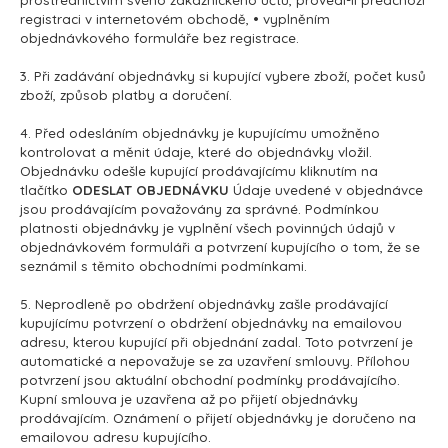
prostřednictvím svého zákaznického účtu, provedl-li předchozí
registraci v internetovém obchodě, • vyplněním
objednávkového formuláře bez registrace.
3. Při zadávání objednávky si kupující vybere zboží, počet kusů
zboží, způsob platby a doručení.
4. Před odesláním objednávky je kupujícímu umožněno
kontrolovat a měnit údaje, které do objednávky vložil.
Objednávku odešle kupující prodávajícímu kliknutím na
tlačítko
ODESLAT OBJEDNÁVKU
Údaje uvedené v objednávce
jsou prodávajícím považovány za správné. Podmínkou
platnosti objednávky je vyplnění všech povinných údajů v
objednávkovém formuláři a potvrzení kupujícího o tom, že se
seznámil s těmito obchodními podmínkami.
5. Neprodleně po obdržení objednávky zašle prodávající
kupujícímu potvrzení o obdržení objednávky na emailovou
adresu, kterou kupující při objednání zadal. Toto potvrzení je
automatické a nepovažuje se za uzavření smlouvy. Přílohou
potvrzení jsou aktuální obchodní podmínky prodávajícího.
Kupní smlouva je uzavřena až po přijetí objednávky
prodávajícím. Oznámení o přijetí objednávky je doručeno na
emailovou adresu kupujícího.