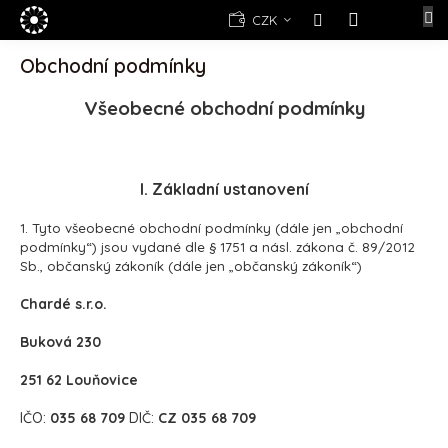
Přejít
E-
CZK
na
shop
NÁKUPNÍ
obsah
Obchodní podmínky
KOŠÍK
Kosmetika
Yellow
Všeobecné obchodní podmínky
Rose
(d)epilace
Alexandria
Professional
I. Základní ustanovení
Nová
1. Tyto všeobecné obchodní podmínky (dále jen „obchodní
registrace
podmínky“) jsou vydané dle § 1751 a násl. zákona č. 89/2012
Sb., občanský zákoník (dále jen „občanský zákoník“)
Oblíbené
produkty
Chardé s.r.o.
Značky
Buková 230
251 62 Louňovice
Měna
(CZK)
IČO:
035 68 709
DIČ:
CZ 035 68 709