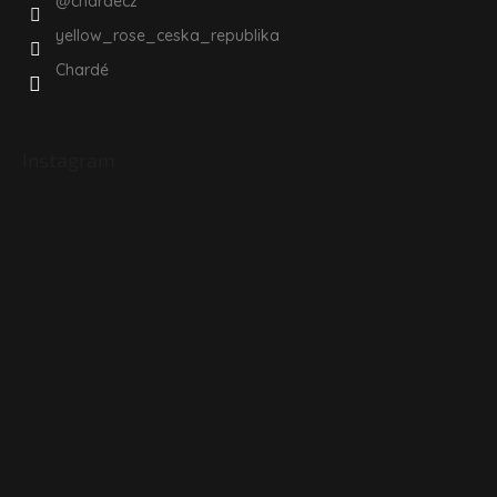
@chardecz
yellow_rose_ceska_republika
Chardé
Instagram