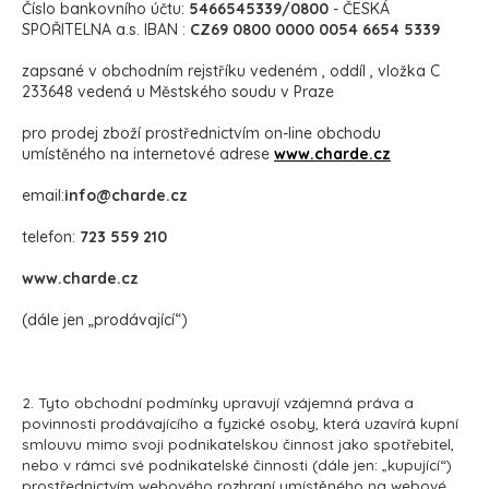
Přihlášení
Číslo bankovního účtu:
5466545339/0800
- ČESKÁ
SPOŘITELNA a.s. IBAN :
CZ69 0800 0000 0054 6654 5339
zapsané v obchodním rejstříku vedeném , oddíl , vložka C
233648 vedená u Městského soudu v Praze
pro prodej zboží prostřednictvím on-line obchodu
umístěného na internetové adrese
www.charde.cz
email:
info@charde.cz
telefon:
723 559 210
www.charde.cz
(dále jen „prodávající“)
2. Tyto obchodní podmínky upravují vzájemná práva a
povinnosti prodávajícího a fyzické osoby, která uzavírá kupní
smlouvu mimo svoji podnikatelskou činnost jako spotřebitel,
nebo v rámci své podnikatelské činnosti (dále jen: „kupující“)
prostřednictvím webového rozhraní umístěného na webové