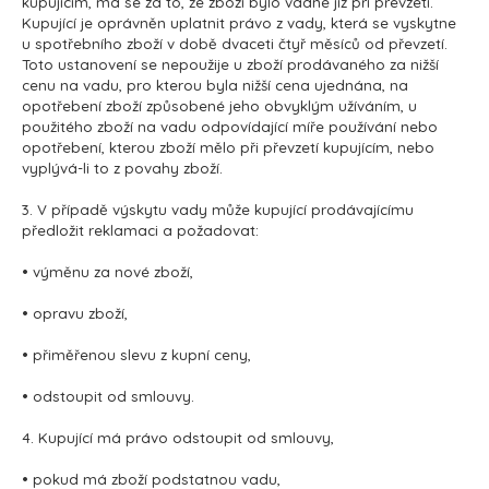
kupujícím, má se za to, že zboží bylo vadné již při převzetí.
Kupující je oprávněn uplatnit právo z vady, která se vyskytne
u spotřebního zboží v době dvaceti čtyř měsíců od převzetí.
Toto ustanovení se nepoužije u zboží prodávaného za nižší
cenu na vadu, pro kterou byla nižší cena ujednána, na
opotřebení zboží způsobené jeho obvyklým užíváním, u
použitého zboží na vadu odpovídající míře používání nebo
opotřebení, kterou zboží mělo při převzetí kupujícím, nebo
vyplývá-li to z povahy zboží.
3. V případě výskytu vady může kupující prodávajícímu
předložit reklamaci a požadovat:
• výměnu za nové zboží,
• opravu zboží,
• přiměřenou slevu z kupní ceny,
• odstoupit od smlouvy.
4. Kupující má právo odstoupit od smlouvy,
• pokud má zboží podstatnou vadu,