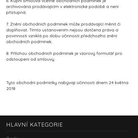
6. Kupní smlouva včetně obchodních podmínek je
archivována prodávajícím v elektronické podobě a není
přístupná.
7. Znění obchodních podmínek může prodávající měnit či
doplňovat. Tímto ustanovením nejsou dotčena práva a
povinnosti vzniklá po dobu účinnosti předchozího znění
obchodních podmínek.
8. Přílohou obchodních podmínek je vzorový formulář pro
odstoupení od smlouvy.
Tyto obchodní podmínky nabývají účinnosti dnem 24 května
2018
Z
HLAVNÍ KATEGORIE
á
p