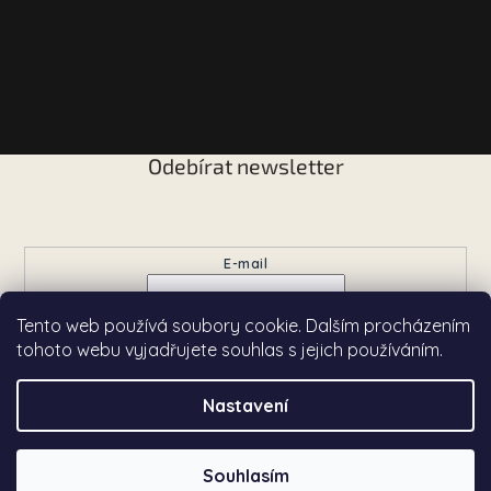
Odebírat newsletter
Vložte svůj e-mail a my vám budeme zasílat informace o
nových produktech na našem e-shopu.
E-mail
Tento web používá soubory cookie. Dalším procházením
Přihlásit se
tohoto webu vyjadřujete souhlas s jejich používáním.
Nastavení
Copyright 2026
Chardé
. Všechna práva vyhrazena.
Souhlasím