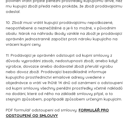
povinen vrátit přijaté peněžní prostředky kupujícímu dříve, než
mu kupující zboží předá nebo prokáže, že zboží prodávajícímu
odeslal.
10. Zboží musí vrátit kupující prodávajícímu nepoškozené,
neopotřebené a neznečištěné a je-li to možné, v původním
obalu. Nárok na náhradu škody vzniklé na zboží je prodávající
oprávněn jednostranně započíst proti nároku kupujícího na
vrácení kupní ceny.
11. Prodávající je oprávněn odstoupit od kupní smlouvy z
důvodu vyprodání zásob, nedostupnosti zboží, anebo když
výrobce, dovozce anebo dodavatel zboží přerušil výrobu
nebo dovoz zboží. Prodávající bezodkladně informuje
kupujícího prostřednictví emailové adresy uvedené v
objednávce a vrátí ve lhůtě 14 dnů od oznámení o odstoupení
od kupní smlouvy všechny peněžní prostředky včetně nákladů
na dodání, které od něho na základě smlouvy přijal, a to
stejným způsobem, popřípadě způsobem určeným kupujícím.
PDF formulář odstoupení od smlouvy:
FORMULÁŘ PRO
ODSTOUPENÍ OD SMLOUVY