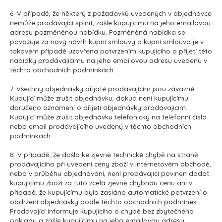
6. V případě, že některý z požadavků uvedených v objednávce
nemůže prodávající splnit, zašle kupujícímu na jeho emailovou
adresu pozměněnou nabídku. Pozměněná nabídka se
považuje za nový návrh kupní smlouvy a kupní smlouva je v
takovém případě uzavřena potvrzením kupujícího o přijetí této
nabídky prodávajícímu na jeho emailovou adresu uvedenu v
těchto obchodních podmínkách.
7. Všechny objednávky přijaté prodávajícím jsou závazné.
Kupující může zrušit objednávku, dokud není kupujícímu
doručeno oznámení o přijetí objednávky prodávajícím.
Kupující může zrušit objednávku telefonicky na telefonní číslo
nebo email prodávajícího uvedený v těchto obchodních
podmínkách.
8. V případě, že došlo ke zjevné technické chybě na straně
prodávajícího při uvedení ceny zboží v internetovém obchodě,
nebo v průběhu objednávání, není prodávající povinen dodat
kupujícímu zboží za tuto zcela zjevně chybnou cenu ani v
případě, že kupujícímu bylo zasláno automatické potvrzení o
obdržení objednávky podle těchto obchodních podmínek.
Prodávající informuje kupujícího o chybě bez zbytečného
odkladu a zašle kupujícímu na jeho emailovou adresu