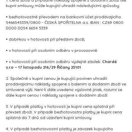
1. Cenu zboží a případné náklady spojené s dodáním zboží dle
kupní smlouvy může kupující uhradit následujícími způsoby:
• bezhotovostně převodem na bankovní účet prodávajícího
5466545339/0800 - ČESKÁ SPOŘITELNA a.s. IBAN : CZ69 0800
0000 0054 6654 5339
• dobírkou v hotovosti při předávní zboží,
• v hotovosti při osobním odběru v provozovně
• v hotovosti při osobním odběru výdejně zásilek:
Chardé
s.r.o – 17 listopadu 216/29 Říčany 25101
2. Společně s kupní cenou je kupující povinen uhradit
prodávajícímu náklady spojené s balením a dodáním zboží ve
smluvené výši. Není-li dále uvedeno výslovně jinak, rozumí se
dále kupní cenou i náklady spojené s dodáním zboží.
3. V případě platby v hotovosti je kupní cena splatná při
převzetí zboží. V případě bezhotovostní platby je kupní cena
splatná do 7 dnů od uzavření kupní smlouvy.
4. V případě bezhotovostní platby je závazek kupujícího