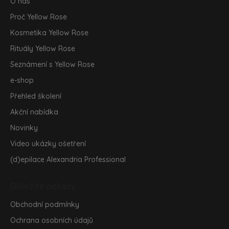
a
O nás
t
Proč Yellow Rose
í
Kosmetika Yellow Rose
Rituály Yellow Rose
Seznámení s Yellow Rose
e-shop
Přehled školení
Akční nabídka
Novinky
Video ukázky ošetření
(d)epilace Alexandria Professional
Důležité odkazy
Obchodní podmínky
Ochrana osobních údajů