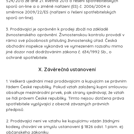
524/2013 ze dne 21. května 2013 o řešení spotřebitelských
sporů on-line a o změně nařízení (ES) č. 2006/2004 a
směrnice 2009/22/ES (nařízení o řešení spotřebitelských
sporů on-line).
3. Prodávající je oprávněn k prodeji zboží na základě
živnostenského oprávnění. Živnostenskou kontrolu provádí v
rámci své působnosti příslušný živnostenský úřad. Česká
obchodní inspekce vykonává ve vymezeném rozsahu mimo
jiné dozor nad dodržováním zákona č. 634/1992 Sb., o
ochraně spotřebitele.
X. Závěrečná ustanovení
1. Veškerá ujednání mezi prodávajícím a kupujícím se právním
řádem České republiky. Pokud vztah založený kupní smlouvou
obsahuje mezinárodní prvek, pak strany sjednávají, že vztah
se řídí právem České republiky. Tímto nejsou dotčena práva
spotřebitele vyplývající z obecně závazných právních
předpisů.
2. Prodávající není ve vztahu ke kupujícímu vázán žádnými
kodexy chování ve smyslu ustanovení § 1826 odst. 1 písm. e)
občanského zákoníku.