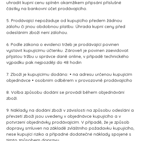
uhradit kupní cenu splněn okamžikem připsání příslušné
částky na bankovní účet prodávajícího.
5. Prodávající nepožaduje od kupujícího předem žádnou
zálohu či jinou obdobnou platbu. Úhrada kupní ceny před
odesláním zboží není zálohou.
6. Podle zákona o evidenci tržeb je prodávající povinen
vystavit kupujícímu účtenku. Zároveň je povinen zaevidovat
přijatou tržbu u správce daně online, v případě technického
výpadku pak nejpozději do 48 hodin
7. Zboží je kupujícímu dodáno: • na adresu určenou kupujícím
objednávce • osobním odběrem v provozovně prodávajícího
8. Volba způsobu dodání se provádí během objednávání
zboží.
9. Náklady na dodání zboží v závislosti na způsobu odeslání a
převzetí zboží jsou uvedeny v objednávce kupujícího a v
potvrzení objednávky prodávajícím. V případě, že je způsob
dopravy smluven na základě zvláštního požadavku kupujícího,
nese kupující riziko a případné dodatečné náklady spojené s
tímto způsobem dopravy.