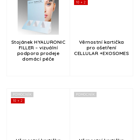
10 + 2
Stojánek HYALURONIC
Věrnostní kartička
FILLER – vizuální
pro ošetření
podpora prodeje
CELLULAR +EXOSOMES
domácí péče
POMOCNÍK
POMOCNÍK
10 + 2