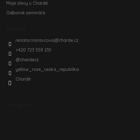
Moje slevy u Chardé
Odborné semináře
Kontakt
renata.moravcova
@
charde.cz
+420 723 559 210
@chardecz
yellow_rose_ceska_republika
Chardé
Instagram