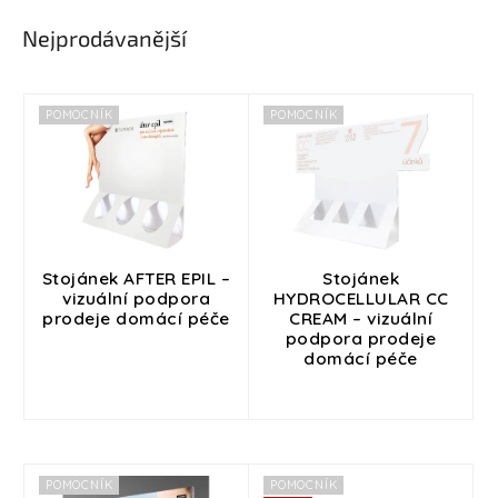
Přihlášení
Nejprodávanější
V
POMOCNÍK
POMOCNÍK
ý
p
i
s
p
r
o
Stojánek AFTER EPIL –
Stojánek
vizuální podpora
HYDROCELLULAR CC
d
prodeje domácí péče
CREAM – vizuální
u
podpora prodeje
k
domácí péče
t
ů
POMOCNÍK
POMOCNÍK