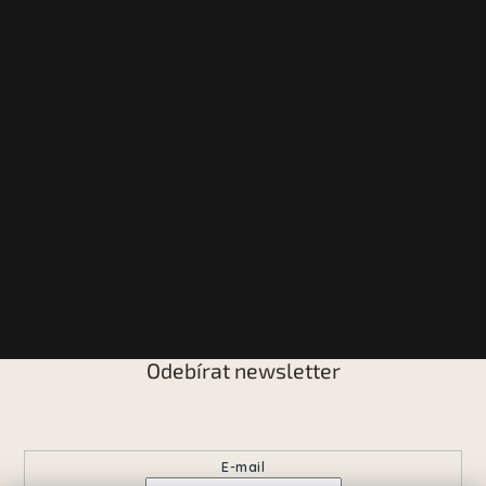
Odebírat newsletter
Vložte svůj e-mail a my vám budeme zasílat informace o
nových produktech na našem e-shopu.
E-mail