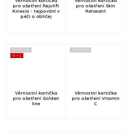
Věrnostní kartička
Věrnostní kartička
pro ošetření Rejulift
pro ošetření Skin
Kinesio - tejpování v
Relaxant
péči o obličej
POMOCNÍK
POMOCNÍK
10 + 2
Věrnostní kartička
Věrnostní kartička
pro ošetření Golden
pro ošetření Vitamin
line
C