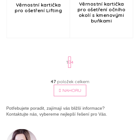
Věrnostní kartička
Věrnostní kartička
pro ošetření očního
pro ošetření Lifting
okolí s kmenovými
buňkami
1
4
S
t
O
47
položek celkem
v
r
l
NAHORU
á
á
n
d
k
a
Potřebujete poradit, zajímají vás bližší informace?
o
c
Kontaktujte nás, vybereme nejlepší řešení pro Vás.
v
í
á
p
n
r
í
v