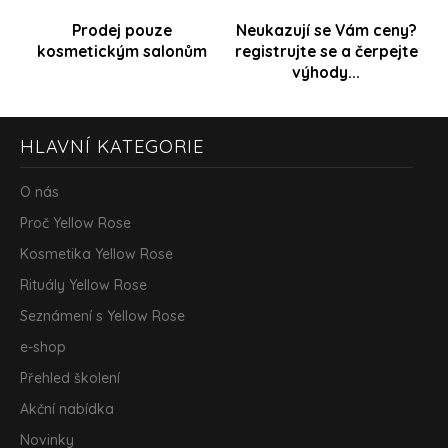
Prodej pouze
Neukazují se Vám ceny?
kosmetickým salonům
registrujte se a čerpejte
výhody...
Z
HLAVNÍ KATEGORIE
á
p
a
O nás
t
Proč Yellow Rose
í
Kosmetika Yellow Rose
Rituály Yellow Rose
Seznámení s Yellow Rose
e-shop
Přehled školení
Akční nabídka
Novinky