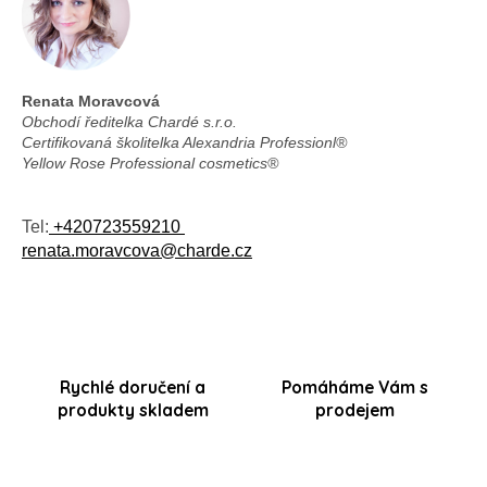
k
y
v
ý
p
Renata Moravcová
i
Obchodí ředitelka Chardé s.r.o.
s
Certifikovaná školitelka Alexandria Professionl®
u
Yellow Rose Professional cosmetics®
Tel:
+420723559210
renata.moravcova@charde.cz
Rychlé doručení a
Pomáháme Vám s
produkty skladem
prodejem