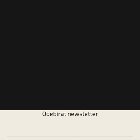
Odebírat newsletter
Vložte svůj e-mail a my vám budeme zasílat informace o
nových produktech na našem e-shopu.