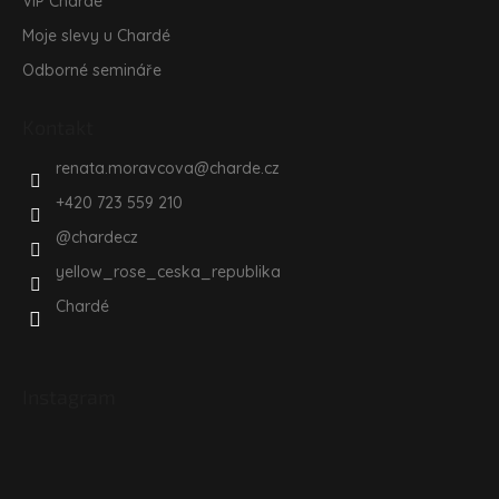
VIP Chardé
Moje slevy u Chardé
Odborné semináře
Kontakt
renata.moravcova
@
charde.cz
+420 723 559 210
@chardecz
yellow_rose_ceska_republika
Chardé
Instagram