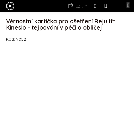
Přejít
E-
CZK
na
shop
NÁKUPNÍ
obsah
KOŠÍK
Věrnostní kartička pro ošetření Rejulift
Kosmetika
Kinesio - tejpování v péči o obličej
Yellow
Rose
Kód:
9052
(d)epilace
Alexandria
Professional
Nová
registrace
Oblíbené
produkty
Značky
Měna
(CZK)