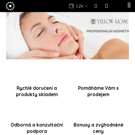
Přejít
E-
CZK
na
shop
NÁKUPNÍ
obsah
V
Předchozí
Nás
KOŠÍK
í
Kosmetika
Yellow
t
Rose
e
(d)epilace
j
Alexandria
Professional
t
e
Nová
registrace
u
C
Oblíbené
produkty
Rychlé doručení a
Pomáháme Vám s
h
produkty skladem
prodejem
a
Značky
r
d
Měna
(CZK)
é
Odborná a konzultační
Bonusy a zvýhodněné
podpora
ceny
.