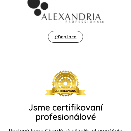
(d)epilace
Jsme certifikovaní
profesionálové
Rodinná firma Chardé už několik let umožňuje