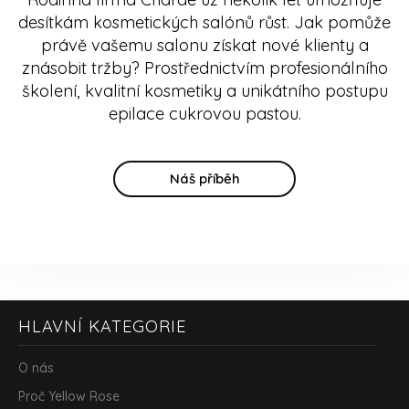
desítkám kosmetických salónů růst. Jak pomůže
právě vašemu salonu získat nové klienty a
znásobit tržby? Prostřednictvím profesionálního
školení, kvalitní kosmetiky a unikátního postupu
epilace cukrovou pastou.
Náš příběh
Z
HLAVNÍ KATEGORIE
á
p
a
O nás
t
Proč Yellow Rose
í