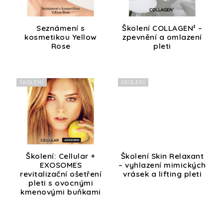
Seznámení s
Školení COLLAGEN² –
kosmetikou Yellow
zpevnění a omlazení
Rose
pleti
ŠKOLENÍ
ŠKOLENÍ
Školení: Cellular +
Školení Skin Relaxant
EXOSOMES
– vyhlazení mimických
revitalizační ošetření
vrásek a lifting pleti
pleti s ovocnými
kmenovými buňkami