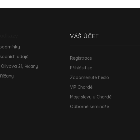
 odkazy
VÁŠ ÚČET
 podmínky
sobních údajů
Registrace
 Olivova 21, Říčany
Přihlásit se
 Říčany
Zapomenuté heslo
VIP Chardé
Moje slevy u Chardé
Odborné semináře