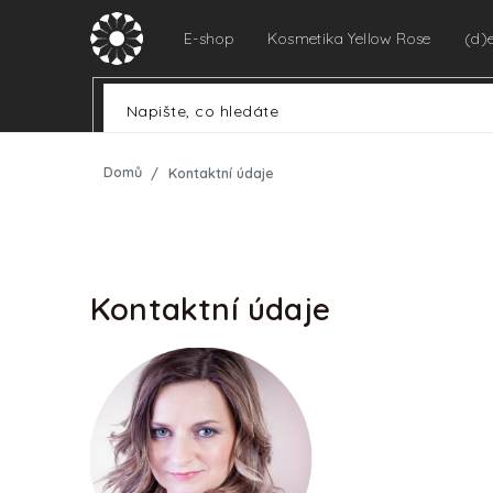
Přejít
na
E-shop
Kosmetika Yellow Rose
(d)
obsah
Domů
Kontaktní údaje
Kontaktní údaje