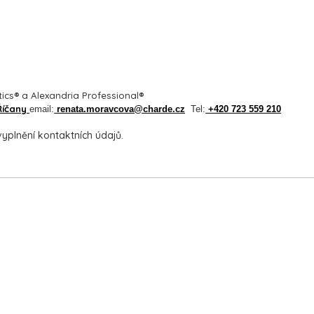
tics® a Alexandria Professional®
 Říčany
email:
renata.moravcova@charde.cz
Tel:
+420 723 559 210
yplnění kontaktních údajů.