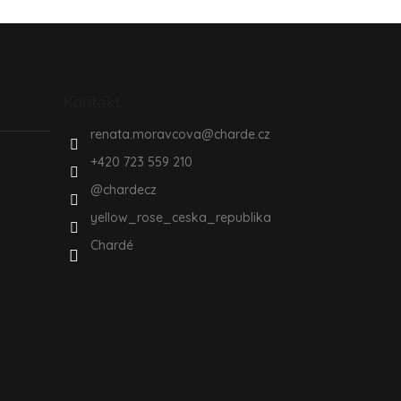
Kontakt
renata.moravcova
@
charde.cz
+420 723 559 210
@chardecz
yellow_rose_ceska_republika
Chardé