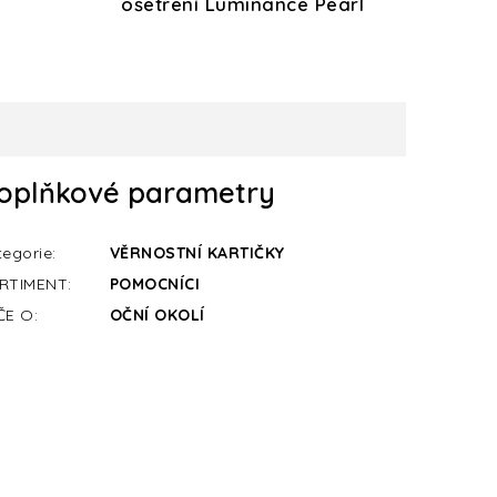
ošetření Luminance Pearl
oplňkové parametry
tegorie
:
VĚRNOSTNÍ KARTIČKY
RTIMENT
:
POMOCNÍCI
ČE O
:
OČNÍ OKOLÍ