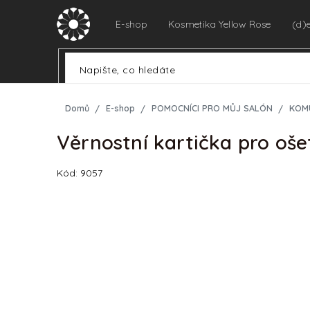
Přejít
na
E-shop
Kosmetika Yellow Rose
(d)
obsah
Domů
E-shop
POMOCNÍCI PRO MŮJ SALÓN
KOM
Věrnostní kartička pro o
Kód:
9057