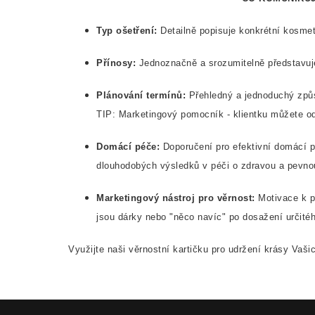
Typ ošetření:
Detailně popisuje konkrétní kosmet
Přínosy:
Jednoznačně a srozumitelně představuje
Plánování termínů:
Přehledný a jednoduchý způs
TIP: Marketingový pomocník - klientku můžete odm
Domácí péče:
Doporučení pro efektivní domácí p
dlouhodobých výsledků v péči o zdravou a pevn
Marketingový nástroj pro věrnost:
Motivace k p
jsou dárky nebo "něco navíc" po dosažení určitéh
Využijte naši věrnostní kartičku pro udržení krásy Vašic
Z