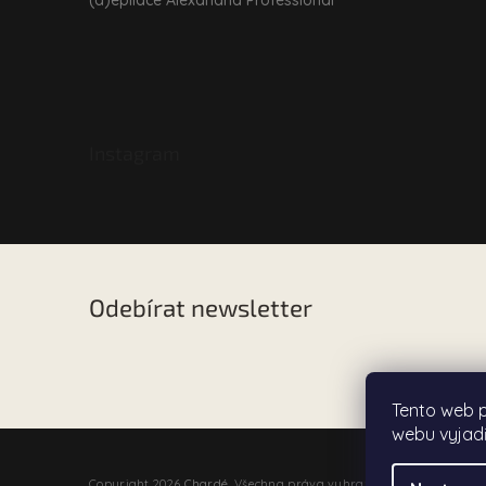
Instagram
Odebírat newsletter
Vložte svůj e-mail a my vám budeme zasílat informac
našem e-shopu.
Tento web 
webu vyjadř
Copyright 2026
Chardé
. Všechna práva vyhrazena.