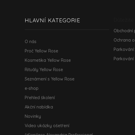
á
p
a
Důležité
HLAVNÍ KATEGORIE
t
í
Obchodní
Ochrana o
O nás
Parkování:
Proč Yellow Rose
Parkování
Kosmetika Yellow Rose
Rituály Yellow Rose
Seznámení s Yellow Rose
e-shop
Přehled školení
Akční nabídka
Novinky
Video ukázky ošetření
(d)epilace Alexandria Professional