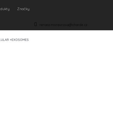
odukty
Značky
NÁKUPNÍ
KOŠÍK
renata.moravcova@charde.cz
CELLULAR +EXOSOMES
IONÁLY
p je nutná
registrace
. Produkt je určen pro
a kosmetické salóny s platným IČO.