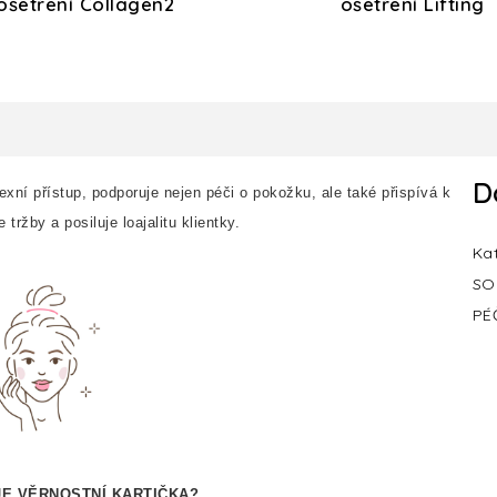
ošetření Collagen2
ošetření Lifting
D
xní přístup, podporuje nejen péči o pokožku, ale také přispívá k
ržby a posiluje loajalitu klientky.
Ka
SO
PÉ
E VĚRNOSTNÍ KARTIČKA?