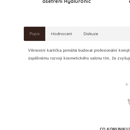
ošetření Hyaluronic
Popis
Hodnocení
Diskuze
Věrnostní kartička pomáhá budovat profesionální komple
úspěšnému rozvoji kosmetického salonu tím, že zvyšuje t
CO KOMUNIKUJ