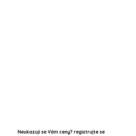
tečným pomocníkem pro
prezentaci ošetření
a
idelným návštěvám
.
Neukazují se Vám ceny? registrujte se