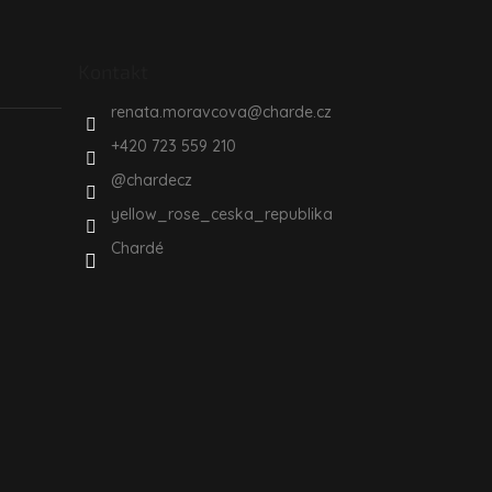
Kontakt
renata.moravcova
@
charde.cz
+420 723 559 210
@chardecz
yellow_rose_ceska_republika
Chardé