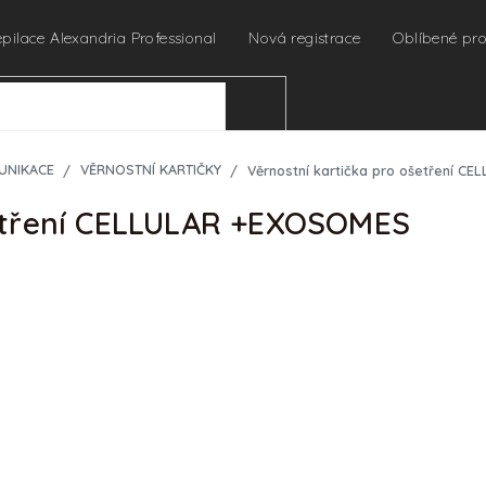
epilace Alexandria Professional
Nová registrace
Oblíbené pr
HLEDAT
UNIKACE
VĚRNOSTNÍ KARTIČKY
Věrnostní kartička pro ošetření 
šetření CELLULAR +EXOSOMES
Ihned odesíláme
URČENO PRO PROFES
Pro zobrazení cen a náku
profesionální kosmetičky 
🔒
Chci nakupovat