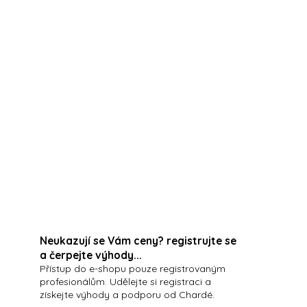
dy pro intenzivní hydrataci a podporu elasticity pleti
tinovými extrakty pro normální a suchou pleť
REK ZDARMA
uchou a citlivou pleť, podporující regeneraci a
ENTKY:
PLEŤ:
Neukazují se Vám ceny? registrujte se
a čerpejte výhody...
Přístup do e-shopu pouze registrovaným
profesionálům. Udělejte si registraci a
získejte výhody a podporu od Chardé.