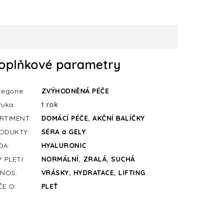
oplňkové parametry
tegorie
:
ZVÝHODNĚNÁ PÉČE
ruka
:
1 rok
RTIMENT
:
DOMÁCÍ PÉČE
,
AKČNÍ BALÍČKY
ODUKTY
:
SÉRA a GELY
DA
:
HYALURONIC
P PLETI
:
NORMÁLNÍ
,
ZRALÁ
,
SUCHÁ
ÍNOS
:
VRÁSKY
,
HYDRATACE
,
LIFTING
ČE O
:
PLEŤ