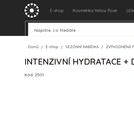
Přejít
na
E-shop
Kosmetika Yellow Rose
(d)
obsah
Domů
E-shop
SEZÓNNÍ NABÍDKA
ZVÝHODNĚNÁ 
INTENZIVNÍ HYDRATACE +
Kód:
2501