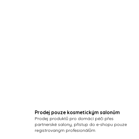
- hydratační sérum s oligopepti
FACE WASH 100 ML
- jemný čisticí přípravek s kvě
LOTION AZULENE 125 ML – DÁ
- zklidňující pleťová voda pro s
komfort pokožky
VHODNÉ PRO KLI
PŘÍNOS V PÉČI O 
Prodej pouze kosmetickým salonům
Prodej produktů pro domácí péči přes
partnerské salony, přístup do e-shopu pouze
registrovaným profesionálům.