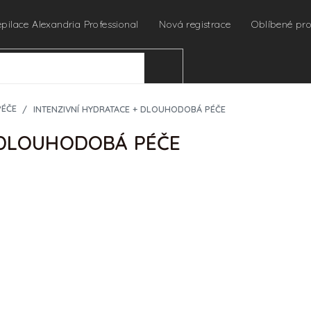
epilace Alexandria Professional
Nová registrace
Oblíbené pr
HLEDAT
PÉČE
INTENZIVNÍ HYDRATACE + DLOUHODOBÁ PÉČE
 DLOUHODOBÁ PÉČE
Ihned odesíláme
URČENO PRO PROFES
Pro zobrazení cen a náku
profesionální kosmetičky 
🔒
Chci nakupovat