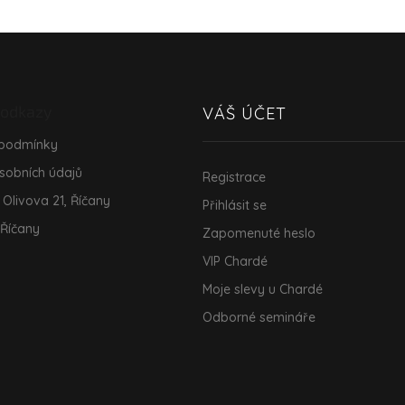
 odkazy
VÁŠ ÚČET
 podmínky
sobních údajů
Registrace
 Olivova 21, Říčany
Přihlásit se
 Říčany
Zapomenuté heslo
VIP Chardé
Moje slevy u Chardé
Odborné semináře