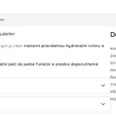
uze
D
LIENTKY
erých je cílem
nastavit pravidelnou hydratační rutinu a
Ka
Zá
SO
tační péči do jedné funkční a snadno doporučitelné
PR
ŘA
TY
PŘ
PÉ