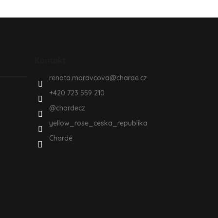
Kontakt
renata.moravcova
@
charde.cz
+420 723 559 210
@chardecz
yellow_rose_ceska_republika
Chardé