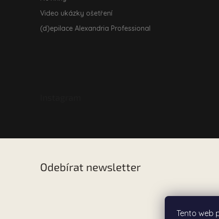
Video ukázky ošetření
(d)epilace Alexandria Professional
Instagram
Odebírat newsletter
Vložte svůj e-mail a my vám budeme zasílat informac
našem e-shopu.
Tento web 