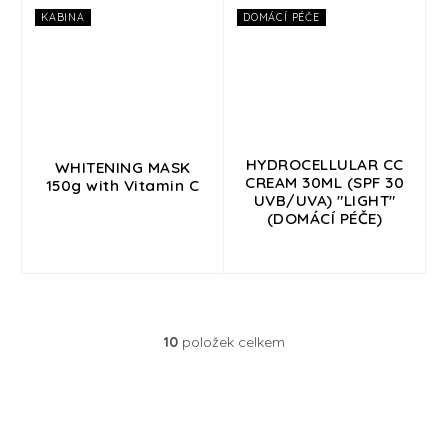
KABINA
DOMÁCÍ PÉČE
HYDROCELLULAR CC
WHITENING MASK
CREAM 30ML (SPF 30
150g with Vitamin C
UVB/UVA) "LIGHT"
(DOMÁCÍ PÉČE)
10
položek celkem
O
v
l
á
d
a