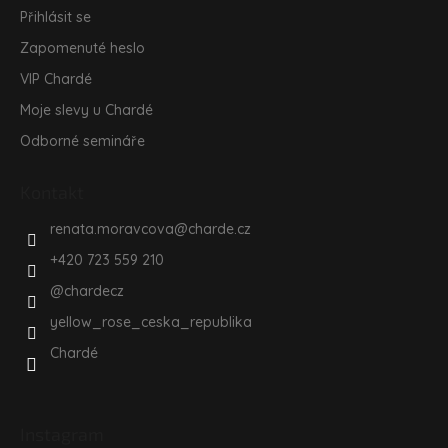
Přihlásit se
Zapomenuté heslo
VIP Chardé
Moje slevy u Chardé
Odborné semináře
Kontakt
renata.moravcova
@
charde.cz
+420 723 559 210
@chardecz
yellow_rose_ceska_republika
Chardé
Instagram