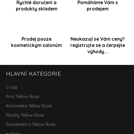
Rychlé doručení a
Pomáháme Vám s
c
produkty skladem
prodejem
í
p
r
v
k
y
Prodej pouze
Neukazují se Vám ceny?
v
kosmetickým salonům
registrujte se a čerpejte
ý
výhody...
p
i
s
Z
u
HLAVNÍ KATEGORIE
á
p
a
O nás
t
Proč Yellow Rose
í
Kosmetika Yellow Rose
Rituály Yellow Rose
Seznámení s Yellow Rose
e-shop