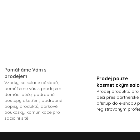
O
v
l
Pomáháme Vám s
á
prodejem
d
Prodej pouze
Vzorky, kalkulace nákladů,
a
kosmetickým sal
pomůžeme vás s prodejem
c
Prodej produktů pro
domácí péče, podrobné
í
péči přes partnerské
postupy ošetření, podrobné
p
přístup do e-shopu 
popisy produktů, dárkové
r
registrovaným profe
poukázky, komunikace pro
v
sociální sítě.
k
y
v
ý