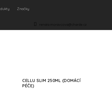
odukty
Značky
NÁKUPNÍ
KOŠÍK
renata.moravcova@charde.cz
CELLU SLIM 250ML (DOMÁCÍ
PÉČE)