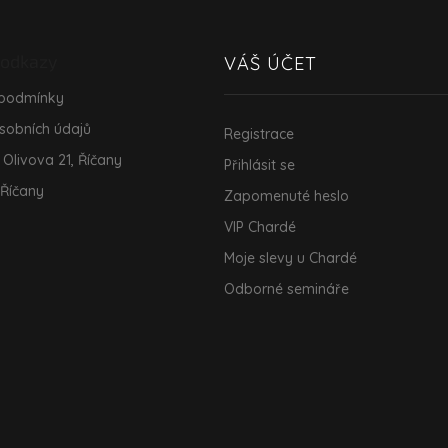
p
i
s
 odkazy
VÁŠ ÚČET
u
 podmínky
sobních údajů
Registrace
 Olivova 21, Říčany
Přihlásit se
 Říčany
Zapomenuté heslo
VIP Chardé
Moje slevy u Chardé
Odborné semináře