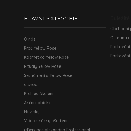
á
p
a
Důležité
HLAVNÍ KATEGORIE
t
í
Obchodní
Ochrana o
O nás
Parkování:
Proč Yellow Rose
Parkování
Kosmetika Yellow Rose
Rituály Yellow Rose
Seznámení s Yellow Rose
e-shop
Přehled školení
Akční nabídka
Novinky
Video ukázky ošetření
(d)epilace Alexandria Professional