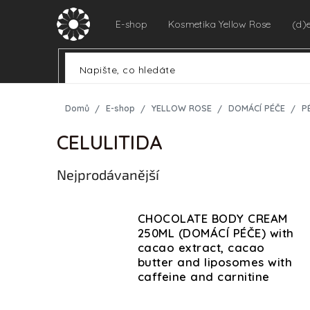
Přejít
na
E-shop
Kosmetika Yellow Rose
(d)
obsah
Domů
E-shop
YELLOW ROSE
DOMÁCÍ PÉČE
P
CELULITIDA
Nejprodávanější
CHOCOLATE BODY CREAM
250ML (DOMÁCÍ PÉČE) with
cacao extract, cacao
butter and liposomes with
caffeine and carnitine