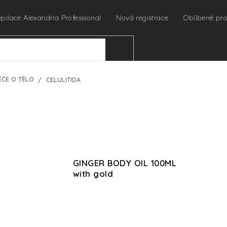
epilace Alexandria Professional
Nová registrace
Oblíbené pr
HLEDAT
ÉČE O TĚLO
CELULITIDA
GINGER BODY OIL 100ML
with gold