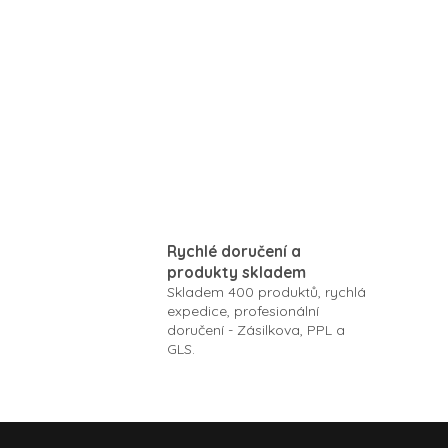
cacao extract, cacao
butter and liposomes with
caffeine and carnitine
Rychlé doručení a
produkty skladem
Skladem 400 produktů, rychlá
expedice, profesionální
doručení - Zásilkova, PPL a
GLS.
Z