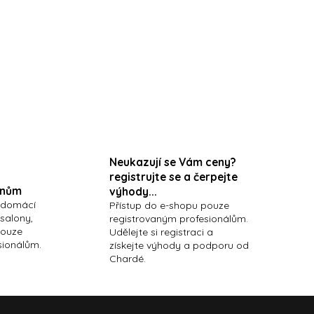
Neukazují se Vám ceny?
registrujte se a čerpejte
onům
výhody...
 domácí
Přístup do e-shopu pouze
 salony,
registrovaným profesionálům.
pouze
Udělejte si registraci a
sionálům.
získejte výhody a podporu od
Chardé.