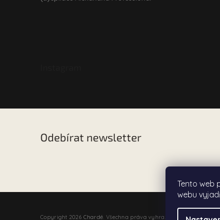
Instagram
Odebírat newsletter
Vložte svůj e-mail a my vám budeme zasílat informac
našem e-shopu.
Tento web 
webu vyjadř
Copyright 2026
Chardé
. Všechna práva vyhrazena.
Nastaven