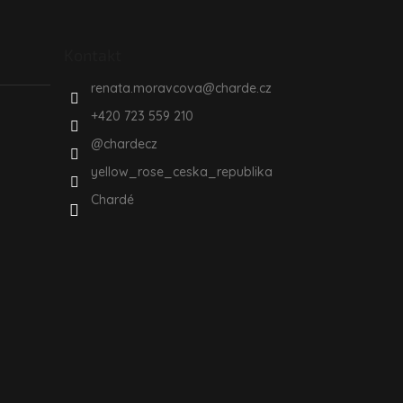
Kontakt
renata.moravcova
@
charde.cz
+420 723 559 210
@chardecz
yellow_rose_ceska_republika
Chardé