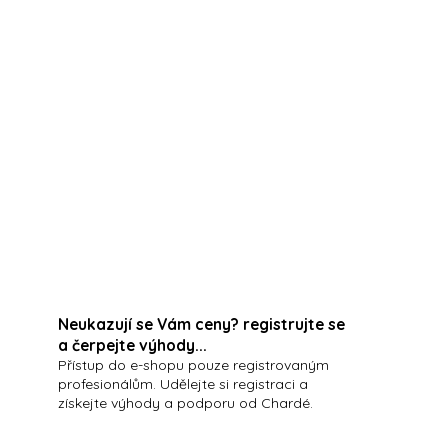
ní set je praktický hydratační set určený pro
ěsíců a cestování
Neukazují se Vám ceny? registrujte se
a čerpejte výhody...
Přístup do e-shopu pouze registrovaným
profesionálům. Udělejte si registraci a
získejte výhody a podporu od Chardé.