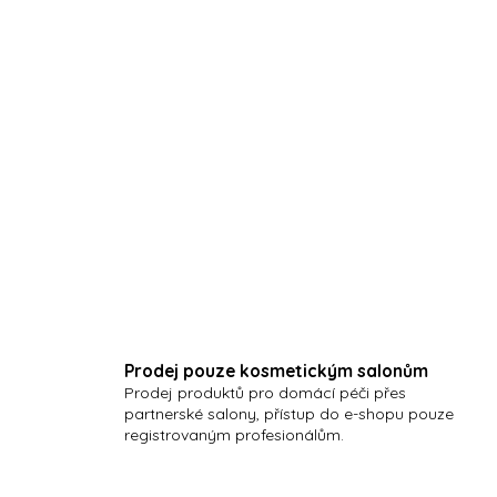
hyaluronic hydratační cestov
domácí péči během letních m
Prodej pouze kosmetickým salonům
Prodej produktů pro domácí péči přes
partnerské salony, přístup do e-shopu pouze
registrovaným profesionálům.