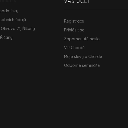
 odkazy
VÁŠ ÚČET
 podmínky
sobních údajů
Registrace
 Olivova 21, Říčany
Přihlásit se
 Říčany
Zapomenuté heslo
VIP Chardé
Moje slevy u Chardé
Odborné semináře