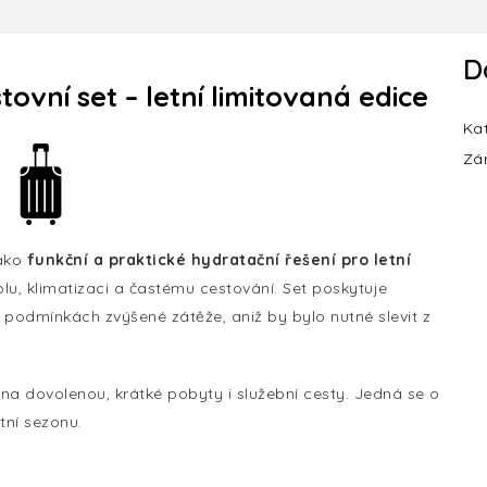
D
ovní set – letní limitovaná edice
Ka
Zá
jako
funkční a praktické hydratační řešení pro letní
eplu, klimatizaci a častému cestování. Set poskytuje
v podmínkách zvýšené zátěže, aniž by bylo nutné slevit z
 na dovolenou, krátké pobyty i služební cesty. Jedná se o
tní sezonu.