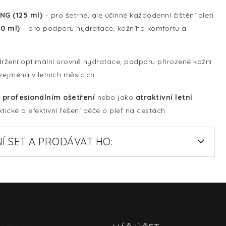
ING
(125 ml)
– pro šetrné, ale účinné každodenní čištění pleti
30 ml)
– pro podporu hydratace, kožního komfortu a
žení optimální úrovně hydratace, podporu přirozené kožní
zejména v letních měsících.
profesionálním ošetření
nebo jako
atraktivní letní
aktické a efektivní řešení péče o pleť na cestách.
Í SET A PRODÁVAT HO: