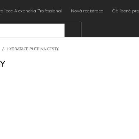
epilace Alexandria Professional
Nová registrace
Oblíbené pr
HLEDAT
HYDRATACE PLETI NA CESTY
TY
Ihned odesíláme
URČENO PRO PROFES
Pro zobrazení cen a náku
profesionální kosmetičky 
🔒
Chci nakupovat