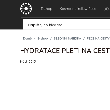
Přejít
na
E-shop
Kosmetika Yellow Rose
(d)
obsah
Domů
E-shop
SEZÓNNÍ NABÍDKA
PÉČE NA CESTY
HYDRATACE PLETI NA CES
Kód:
3513