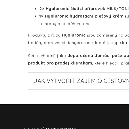
2× Hyaluronic čisticí přípravek MILK/
TON
1× Hyaluronic hydratační pleťový krém (
ochrany pleti během dne
Produkty z řady
Hyaluronic
jsou zaměřeny na udr
bariéry a prevenci dehydratace, která je typická 
Set je vhodný jako
doporučená domácí péče po 
produkt pro prodej klientkám
, které hledají pr
JAK VYTVOŘIT ZÁJEM O CESTOVN
Z
á
p
a