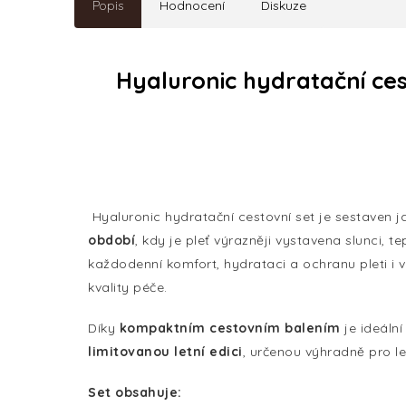
Popis
Hodnocení
Diskuze
Hyaluronic hydratační cest
Hyaluronic hydratační cestovní set je sestaven 
období
, kdy je pleť výrazněji vystavena slunci, t
každodenní komfort, hydrataci a ochranu pleti i 
kvality péče.
Díky
kompaktním cestovním balením
je ideální
limitovanou letní edici
, určenou výhradně pro le
Set obsahuje: