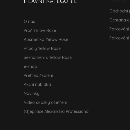
Důležité
HLAVNÍ KATEGORIE
t
í
Obchodní
Ochrana o
O nás
Parkování:
Proč Yellow Rose
Parkování
Kosmetika Yellow Rose
Rituály Yellow Rose
Seznámení s Yellow Rose
e-shop
Přehled školení
Akční nabídka
Novinky
Video ukázky ošetření
(d)epilace Alexandria Professional