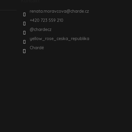
Kontakt
renata.moravcova
@
charde.cz
+420 723 559 210
@chardecz
yellow_rose_ceska_republika
Chardé