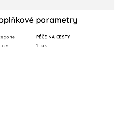
oplňkové parametry
tegorie
:
PÉČE NA CESTY
ruka
:
1 rok