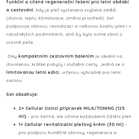
funkční a cílené regenerační řešení pro letní období
a cestování
, kdy je pleť vystavena zvýšené zátěži
(slunce, teplo, klimatizace, změna prostředí). Set
podporuje obnovu, revitalizaci a celkovou kvalitu pleti i v
náročnějších podmínkách, aniž by bylo nutné slevit z
úrovně péče.
Díky
kompaktním cestovním balením
je ideální na
dovolenou, krátké pobyty i služební cesty. Jedná se o
limitovanou letní edici
, určenou výhradně pro letní
sezonu.
Set obsahuje:
2× Cellular čisticí přípravek MILK/
TONING
(125
ml)
– pro šetrné, ale účinné každodenní čištění pleti
1× Cellular revitalizační pleťový krém (30 ml)
–
pro podporu buněčné obnovy, regenerace a