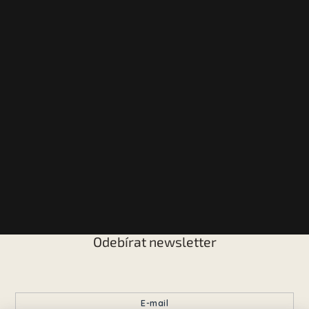
Odebírat newsletter
Vložte svůj e-mail a my vám budeme zasílat informace o
nových produktech na našem e-shopu.
E-mail