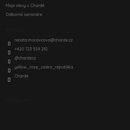
Moje slevy u Chardé
Odborné semináře
Kontakt
renata.moravcova
@
charde.cz
+420 723 559 210
@chardecz
yellow_rose_ceska_republika
Chardé
Instagram