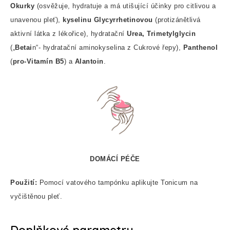
Okurky
(osvěžuje, hydratuje a má utišující účinky pro citlivou a
unavenou pleť),
kyselinu Glycyrrhetinovou
(protizánětlivá
aktivní látka z lékořice), hydratační
Urea, Trimetylglycin
(„
Betai
n“- hydratační aminokyselina z Cukrové řepy),
Panthenol
(
pro-Vitamín B5
) a
Alantoin
.
DOMÁCÍ PÉČE
Použití:
Pomocí vatového tampónku aplikujte Tonicum na
vyčištěnou pleť.
Doplňkové parametry