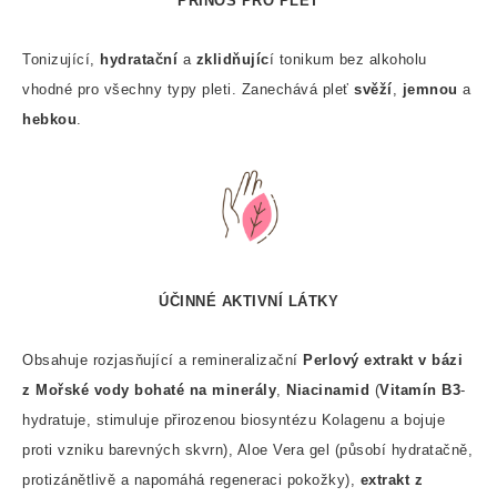
PŘÍNOS PRO PLEŤ
Tonizující,
hydratační
a
zklidňujíc
í tonikum bez alkoholu
vhodné pro všechny typy pleti. Zanechává pleť
svěží
,
jemnou
a
hebkou
.
ÚČINNÉ AKTIVNÍ LÁTKY
Obsahuje rozjasňující a remineralizační
Perlový extrakt v bázi
z Mořské vody bohaté na minerály
,
Niacinamid
(
Vitamín B3
-
hydratuje, stimuluje přirozenou biosyntézu Kolagenu a bojuje
proti vzniku barevných skvrn), Aloe Vera gel (působí hydratačně,
protizánětlivě a napomáhá regeneraci pokožky),
extrakt z