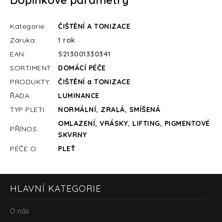
Kategorie
:
ČIŠTĚNÍ A TONIZACE
Záruka
:
1 rok
EAN
:
5213001330341
SORTIMENT
:
DOMÁCÍ PÉČE
PRODUKTY
:
ČIŠTĚNÍ a TONIZACE
ŘADA
:
LUMINANCE
TYP PLETI
:
NORMÁLNÍ
,
ZRALÁ
,
SMÍŠENÁ
OMLAZENÍ
,
VRÁSKY
,
LIFTING
,
PIGMENTOVÉ
PŘÍNOS
:
SKVRNY
PÉČE O
:
PLEŤ
Z
HLAVNÍ KATEGORIE
á
p
a
O nás