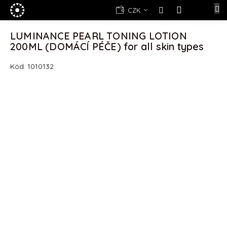
Přejít
E-
CZK
na
shop
NÁKUPNÍ
obsah
KOŠÍK
LUMINANCE PEARL TONING LOTION
Kosmetika
200ML (DOMÁCÍ PÉČE) for all skin types
Yellow
Rose
Kód:
1010132
(d)epilace
Alexandria
Professional
Nová
registrace
Oblíbené
produkty
Značky
Měna
(CZK)