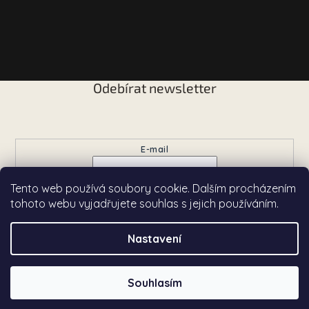
Odebírat newsletter
Vložte svůj e-mail a my vám budeme zasílat informace o
nových produktech na našem e-shopu.
E-mail
Tento web používá soubory cookie. Dalším procházením
Přihlásit se
tohoto webu vyjadřujete souhlas s jejich používáním.
Nastavení
Copyright 2026
Chardé
. Všechna práva vyhrazena.
Souhlasím
Vytvořil Shoptet