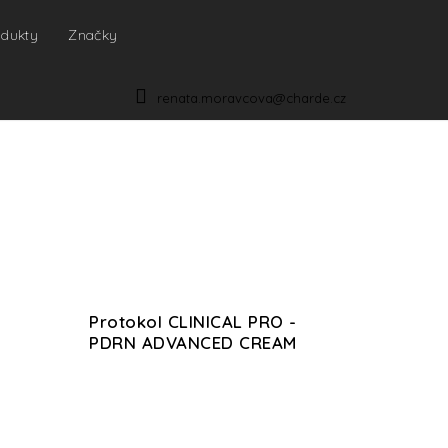
odukty
Značky
NÁKUPNÍ
KOŠÍK
renata.moravcova@charde.cz
Protokol CLINICAL PRO -
PDRN ADVANCED CREAM