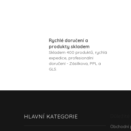
Rychlé doručení a
produkty skladem
Skladem 400 produktů, rychlá
expedice, profesionální
doručení - Zásilkova, PPL a
GLS.
Z
á
p
a
Důležité
HLAVNÍ KATEGORIE
t
í
Obchodní