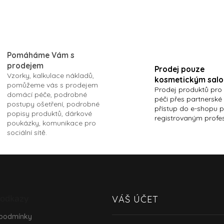
O
v
l
Pomáháme Vám s
á
prodejem
d
Prodej pouze
Vzorky, kalkulace nákladů,
a
kosmetickým sal
pomůžeme vás s prodejem
c
Prodej produktů pro
domácí péče, podrobné
í
péči přes partnerské
postupy ošetření, podrobné
p
přístup do e-shopu 
popisy produktů, dárkové
r
registrovaným profe
poukázky, komunikace pro
v
sociální sítě.
k
y
v
ý
p
i
s
 odkazy
VÁŠ ÚČET
u
 podmínky