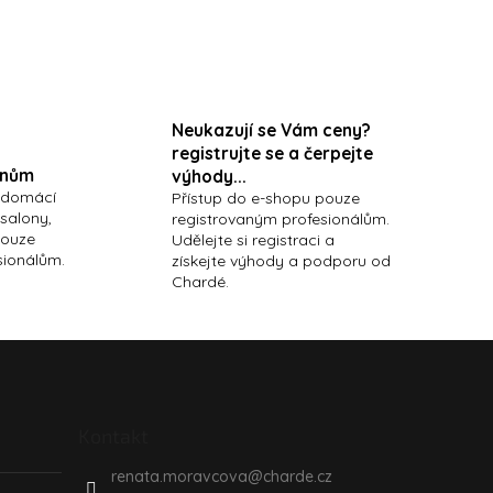
Neukazují se Vám ceny?
registrujte se a čerpejte
onům
výhody...
 domácí
Přístup do e-shopu pouze
 salony,
registrovaným profesionálům.
pouze
Udělejte si registraci a
sionálům.
získejte výhody a podporu od
Chardé.
Kontakt
renata.moravcova
@
charde.cz