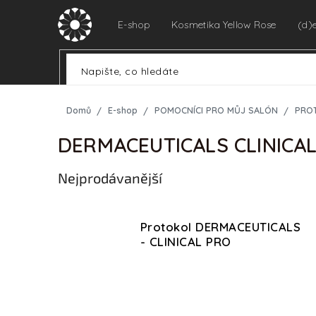
Přejít
na
E-shop
Kosmetika Yellow Rose
(d)
obsah
Domů
E-shop
POMOCNÍCI PRO MŮJ SALÓN
PRO
DERMACEUTICALS CLINICA
Nejprodávanější
Protokol DERMACEUTICALS
- CLINICAL PRO