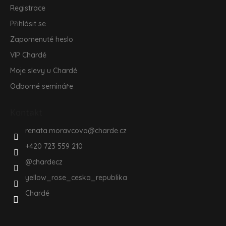
Registrace
Přihlásit se
Zapomenuté heslo
VIP Chardé
Moje slevy u Chardé
Odborné semináře
Kontakt
renata.moravcova
@
charde.cz
+420 723 559 210
@chardecz
yellow_rose_ceska_republika
Chardé