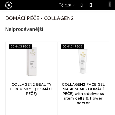
Přejít
E-
CZK
na
shop
NÁKUPNÍ
obsah
KOŠÍK
DOMÁCÍ PÉČE - COLLAGEN2
Kosmetika
Yellow
Nejprodávanější
Rose
(d)epilace
Alexandria
V
DOMÁCÍ PÉČE
DOMÁCÍ PÉČE
Professional
ý
p
Nová
i
registrace
s
Oblíbené
p
produkty
r
o
COLLAGEN2 BEAUTY
COLLAGEN2 FACE GEL
Značky
ELIXIR 30ML (DOMÁCÍ
MASK 50ML (DOMÁCÍ
d
PÉČE)
PÉČE) with edelweiss
u
stem cells & flower
Měna
k
(CZK)
nectar
t
ů