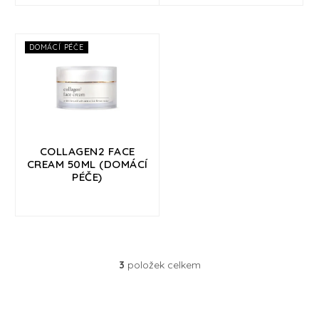
Přihlášení
DOMÁCÍ PÉČE
COLLAGEN2 FACE
CREAM 50ML (DOMÁCÍ
PÉČE)
3
položek celkem
O
v
l
á