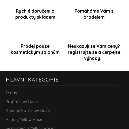
d
a
Rychlé doručení a
Pomáháme Vám s
c
produkty skladem
prodejem
í
p
r
v
k
y
Prodej pouze
Neukazují se Vám ceny?
v
kosmetickým salonům
registrujte se a čerpejte
ý
výhody...
p
i
s
Z
u
HLAVNÍ KATEGORIE
á
p
a
O nás
t
Proč Yellow Rose
í
Kosmetika Yellow Rose
Rituály Yellow Rose
Seznámení s Yellow Rose