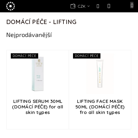
Přejít
E-
CZK
na
shop
NÁKUPNÍ
obsah
KOŠÍK
DOMÁCÍ PÉČE - LIFTING
Kosmetika
Yellow
Nejprodávanější
Rose
(d)epilace
Alexandria
V
DOMÁCÍ PÉČE
DOMÁCÍ PÉČE
Professional
ý
p
Nová
i
registrace
s
Oblíbené
p
produkty
r
o
LIFTING SERUM 30ML
LIFTING FACE MASK
Značky
(DOMÁCÍ PÉČE) for all
50ML (DOMÁCÍ PÉČE)
d
skin types
fro all skin types
u
Měna
k
(CZK)
t
ů