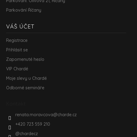
Parkování: Olivova 21, Říčany
Parkování Říčany
VÁŠ ÚČET
Registrace
Přihlásit se
Zapomenuté heslo
VIP Chardé
Moje slevy u Chardé
Odborné semináře
Kontakt
renata.moravcova
@
charde.cz
+420 723 559 210
@chardecz