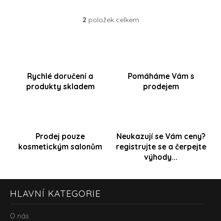
Přihlášení
2
položek celkem
O
v
l
á
d
a
Rychlé doručení a
Pomáháme Vám s
c
produkty skladem
prodejem
í
p
r
v
k
y
Prodej pouze
Neukazují se Vám ceny?
v
kosmetickým salonům
registrujte se a čerpejte
ý
výhody...
p
i
s
Z
u
HLAVNÍ KATEGORIE
á
p
a
O nás