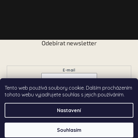
Odebírat newsletter
Vložte svůj e-mail a my vám budeme zasílat informace o
nových produktech na našem e-shopu.
E-mail
Tento web používá soubory cookie. Dalším procházením
Přihlásit se
tohoto webu vyjadřujete souhlas s jejich používáním.
Nastavení
Copyright 2026
Chardé
. Všechna práva vyhrazena.
Souhlasím
Vytvořil Shoptet