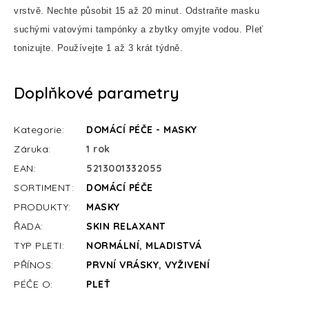
vrstvě. Nechte působit 15 až 20 minut. Odstraňte masku
suchými vatovými tampónky a zbytky omyjte vodou. Pleť
tonizujte. Používejte 1 až 3 krát týdně.
Doplňkové parametry
Kategorie
:
DOMÁCÍ PÉČE - MASKY
Záruka
:
1 rok
EAN
:
5213001332055
SORTIMENT
:
DOMÁCÍ PÉČE
PRODUKTY
:
MASKY
ŘADA
:
SKIN RELAXANT
TYP PLETI
:
NORMÁLNÍ
,
MLADISTVÁ
PŘÍNOS
:
PRVNÍ VRÁSKY
,
VYŽIVENÍ
PÉČE O
:
PLEŤ