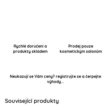
protivrásková pleťová maska
(domácí péče 50ml)
Rychlé doručení a
Prodej pouze
produkty skladem
kosmetickým salonům
Neukazují se Vám ceny? registrujte se a čerpejte
výhody...
Související produkty