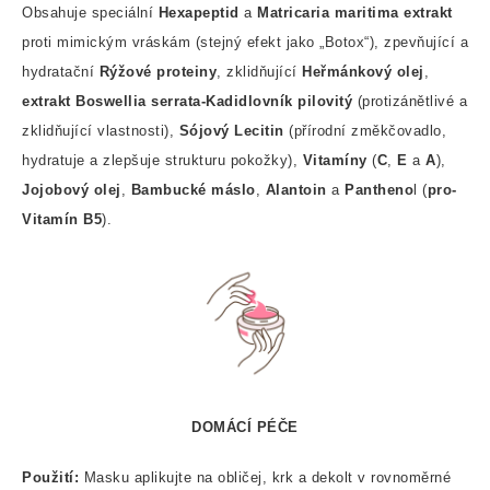
Obsahuje speciální
Hexapeptid
a
Matricaria maritima extrakt
proti mimickým vráskám (stejný efekt jako „Botox“), zpevňující a
hydratační
Rýžové proteiny
, zklidňující
Heřmánkový olej
,
extrakt Boswellia
serrata-Kadidlovník pilovitý
(protizánětlivé a
zklidňující vlastnosti),
Sójový Lecitin
(přírodní změkčovadlo,
hydratuje a zlepšuje strukturu pokožky),
Vitamíny
(
C
,
E
a
A
),
Jojobový olej
,
Bambucké máslo
,
Alantoin
a
Pantheno
l (
pro-
Vitamín B5
).
DOMÁCÍ PÉČE
Použití:
Masku aplikujte na obličej, krk a dekolt v rovnoměrné