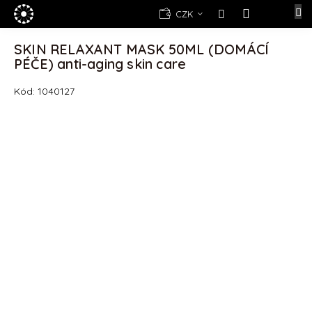
Přejít
E-
CZK
na
shop
NÁKUPNÍ
obsah
KOŠÍK
SKIN RELAXANT MASK 50ML (DOMÁCÍ
Kosmetika
PÉČE) anti-aging skin care
Yellow
Rose
Kód:
1040127
(d)epilace
Alexandria
Professional
Nová
registrace
Oblíbené
produkty
Značky
Měna
(CZK)