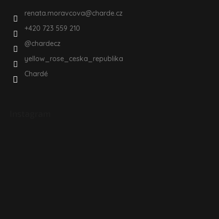
renata.moravcova
@
charde.cz
+420 723 559 210
@chardecz
yellow_rose_ceska_republika
Chardé
Instagram