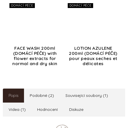
DOMÁCÍ PÉČE
DOMÁCÍ PÉČE
FACE WASH 200ml
LOTION AZULENE
(DOMÁCÍ PÉČE) with
200ml (DOMÁCÍ PÉČE)
flower extracts for
pour peaux seches et
normal and dry skin
délicates
Popis
Podobné (2)
Související soubory (1)
Videa (1)
Hodnocení
Diskuze