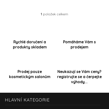
Přihlášení
1
položek celkem
O
v
l
á
d
a
Rychlé doručení a
Pomáháme Vám s
c
produkty skladem
prodejem
í
p
r
v
k
y
Prodej pouze
Neukazují se Vám ceny?
v
kosmetickým salonům
registrujte se a čerpejte
ý
výhody...
p
i
s
Z
u
HLAVNÍ KATEGORIE
á
p