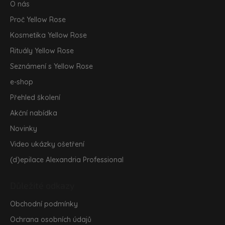
a
O nás
t
Proč Yellow Rose
í
Kosmetika Yellow Rose
Rituály Yellow Rose
Seznámení s Yellow Rose
e-shop
Přehled školení
Akční nabídka
Novinky
Video ukázky ošetření
(d)epilace Alexandria Professional
Důležité odkazy
Obchodní podmínky
Ochrana osobních údajů