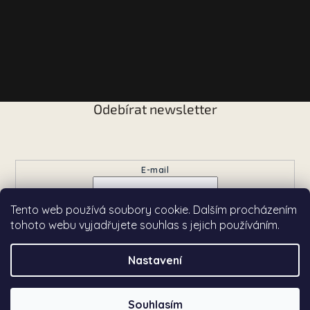
Odebírat newsletter
Vložte svůj e-mail a my vám budeme zasílat informace o
nových produktech na našem e-shopu.
E-mail
Tento web používá soubory cookie. Dalším procházením
Přihlásit se
tohoto webu vyjadřujete souhlas s jejich používáním.
Nastavení
Copyright 2026
Chardé
. Všechna práva vyhrazena.
Souhlasím