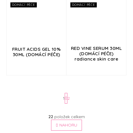
DOMÁCÍ PÉČE
DOMÁCÍ PÉČE
RED VINE SERUM 30ML
FRUIT ACIDS GEL 10%
(DOMÁCÍ PÉČE)
30ML (DOMÁCÍ PÉČE)
radiance skin care
1
2
S
t
O
22
položek celkem
v
r
l
NAHORU
á
á
n