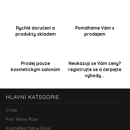
d
k
a
o
c
v
í
á
p
Rychlé doručení a
Pomáháme Vám s
n
r
produkty skladem
prodejem
í
v
k
y
v
ý
Prodej pouze
Neukazují se Vám ceny?
p
i
kosmetickým salonům
registrujte se a čerpejte
s
výhody...
u
Z
HLAVNÍ KATEGORIE
á
p
a
O nás
t
Proč Yellow Rose
í
Kosmetika Yellow Rose