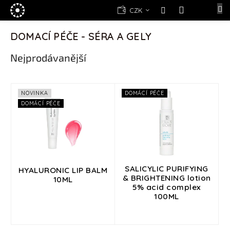
Přejít
E-
CZK
na
shop
NÁKUPNÍ
obsah
KOŠÍK
DOMACÍ PÉČE - SÉRA A GELY
Kosmetika
Yellow
Nejprodávanější
Rose
(d)epilace
Alexandria
V
NOVINKA
DOMÁCÍ PÉČE
Professional
ý
DOMÁCÍ PÉČE
p
Nová
i
registrace
s
Oblíbené
p
produkty
r
o
SALICYLIC PURIFYING
HYALURONIC LIP BALM
Značky
& BRIGHTENING lotion
d
10ML
5% acid complex
u
100ML
Měna
k
(CZK)
t
ů