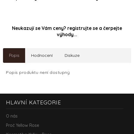
Neukazují se Vám ceny? registrujte se a čerpejte
výhody...
Popis
Hodnocení
Diskuze
Popis produktu není dostupný
Z
HLAVNÍ KATEGORIE
á
p
a
O nás
t
Proč Yellow Rose
í