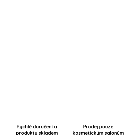
Přihlášení
VYPRODÁNO - naskladnění v nejbližších dnech
...
Položka byla vyprodána…
URČENO PRO PROFESIONÁLY
Pro zobrazení cen a nákup je nutná
registrace
.
Produkt je určen pro profesionální kosmetičky a
kosmetické salóny s platným IČO.
🔒
Chci nakupovat
Rychlé doručení a
Prodej pouze
produkty skladem
kosmetickým salonům