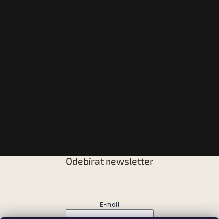
Odebírat newsletter
Vložte svůj e-mail a my vám budeme zasílat informace o
nových produktech na našem e-shopu.
E-mail