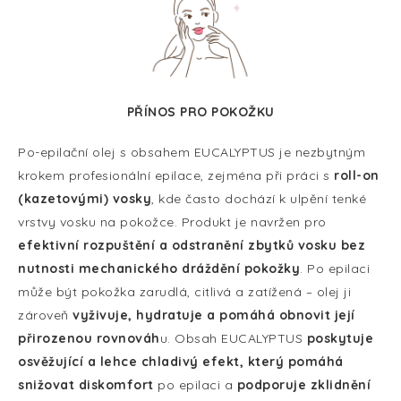
PŘÍNOS PRO POKOŽKU
Po-epilační olej s obsahem EUCALYPTUS je nezbytným
krokem profesionální epilace, zejména při práci s
roll-on
(kazetovými) vosky
, kde často dochází k ulpění tenké
vrstvy vosku na pokožce. Produkt je navržen pro
efektivní rozpuštění a odstranění zbytků vosku bez
nutnosti mechanického dráždění pokožky
. Po epilaci
může být pokožka zarudlá, citlivá a zatížená – olej ji
zároveň
vyživuje, hydratuje a pomáhá obnovit její
přirozenou rovnováh
u. Obsah EUCALYPTUS
poskytuje
osvěžující a lehce chladivý efekt, který pomáhá
snižovat diskomfort
po epilaci a
podporuje zklidnění