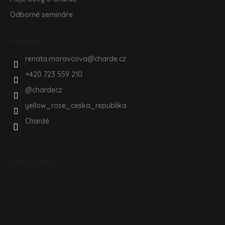
Odborné semináře
Kontakt
renata.moravcova
@
charde.cz
+420 723 559 210
@chardecz
yellow_rose_ceska_republika
Chardé
Instagram