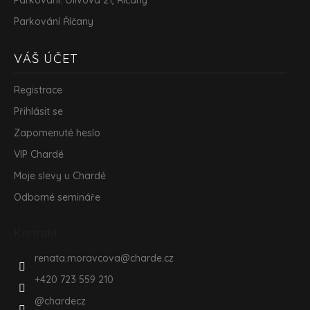
Parkování: Olivova 21, Říčany
Parkování Říčany
VÁŠ ÚČET
Registrace
Přihlásit se
Zapomenuté heslo
VIP Chardé
Moje slevy u Chardé
Odborné semináře
Kontakt
renata.moravcova
@
charde.cz
+420 723 559 210
@chardecz