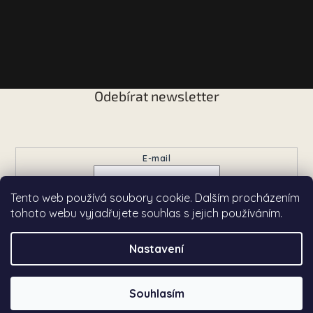
Odebírat newsletter
Vložte svůj e-mail a my vám budeme zasílat informace o
nových produktech na našem e-shopu.
E-mail
Tento web používá soubory cookie. Dalším procházením
Přihlásit se
tohoto webu vyjadřujete souhlas s jejich používáním.
Nastavení
Copyright 2026
Chardé
. Všechna práva vyhrazena.
Souhlasím
Vytvořil Shoptet