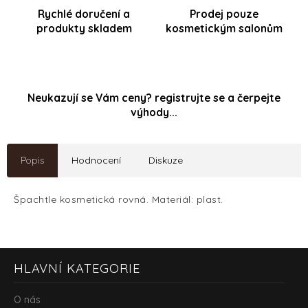
Rychlé doručení a
Prodej pouze
produkty skladem
kosmetickým salonům
Neukazují se Vám ceny? registrujte se a čerpejte
výhody...
Popis
Hodnocení
Diskuze
Špachtle kosmetická rovná. Materiál: plast.
Z
HLAVNÍ KATEGORIE
á
p
a
O nás