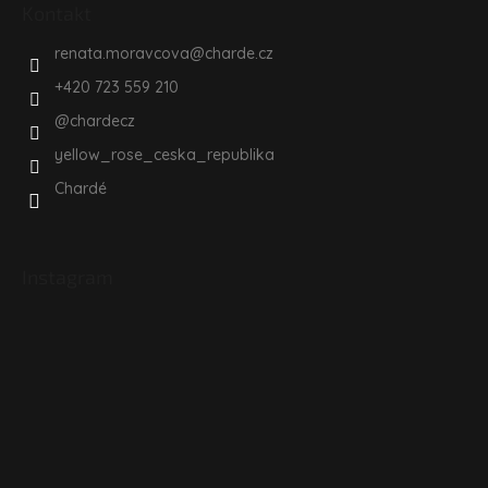
Kontakt
renata.moravcova
@
charde.cz
+420 723 559 210
@chardecz
yellow_rose_ceska_republika
Chardé
Instagram