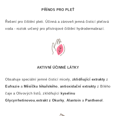
PŘÍNOS PRO PLEŤ
Řešení pro čištění pleti. Účinná a zároveň jemná čisticí pleťová
voda - roztok určený pro přístrojové čištění hydrodermabrazí.
AKTIVNÍ ÚČINNÉ LÁTKY
Obsahuje speciální jemné čisticí micely,
zklidňující extrakty
z
Eufrazie
a
Měsíčku lékařského
,
antioxidační extrakty
z Bílého
čaje a Olivových listů, zklidňující
kyselinu
Glycyrrhetinovou
,
extrakt z Okurky
,
Alantoin
a
Panthenol
.