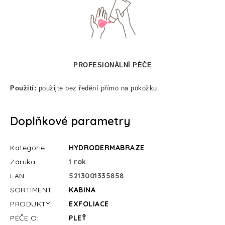
PROFESIONÁLNÍ PÉČE
Použití:
použijte bez ředění přímo na pokožku.
Doplňkové parametry
Kategorie
:
HYDRODERMABRAZE
Záruka
:
1 rok
EAN
:
5213001335858
SORTIMENT
:
KABINA
PRODUKTY
:
EXFOLIACE
PÉČE O
:
PLEŤ