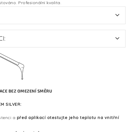
továno. Profesionální kvalita.
I:
ACE BEZ OMEZENÍ SMĚRU
M SILVER:
stenci a
před aplikací otestujte jeho teplotu na vnitřní