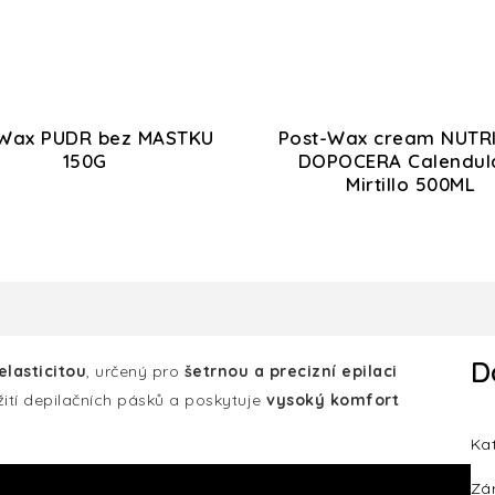
-Wax PUDR bez MASTKU
Post-Wax cream NUTR
150G
DOPOCERA Calendul
Mirtillo 500ML
D
lasticitou
, určený pro
šetrnou a precizní epilaci
ití depilačních pásků a poskytuje
vysoký komfort
Ka
Zá