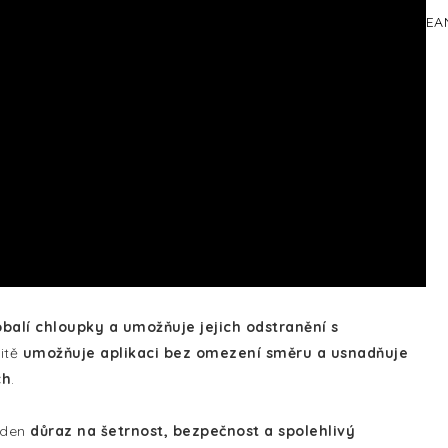
EA
balí chloupky a umožňuje jejich odstranění s
litě
umožňuje aplikaci bez omezení směru a usnadňuje
ch
.
laden
důraz na šetrnost, bezpečnost a spolehlivý