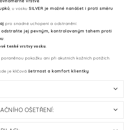
rovnoměrné vrstvě
.
oupků
, u vosku
SILVER je možné nanášet i proti směru
aj
pro snadné uchopení a odstranění.
a
odstraňte jej pevným, kontrolovaným tahem proti
ou
.
ové tenké vrstvy vosku
.
oraněnou pokožku ani při akutních kožních potížích.
 kde je klíčová
šetrnost a komfort klientky
.
AČNÍHO OŠETŘENÍ: