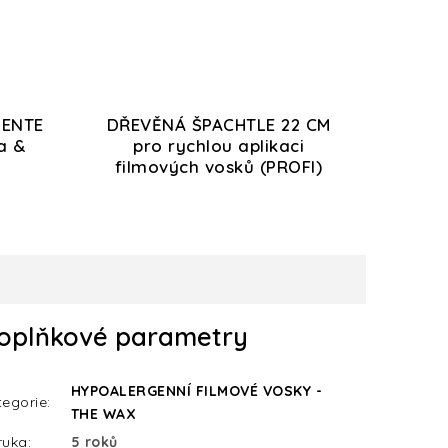
IENTE
DŘEVĚNÁ ŠPACHTLE 22 CM
a &
pro rychlou aplikaci
filmových vosků (PROFI)
oplňkové parametry
HYPOALERGENNÍ FILMOVÉ VOSKY -
tegorie
:
THE WAX
ruka
:
5 roků