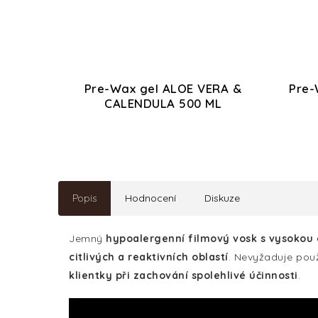
Pre-Wax gel ALOE VERA &
Pre
CALENDULA 500 ML
Popis
Hodnocení
Diskuze
Jemný
hypoalergenní filmový vosk s vysokou e
citlivých a reaktivních oblastí
. Nevyžaduje použ
klientky při zachování spolehlivé účinnosti
.