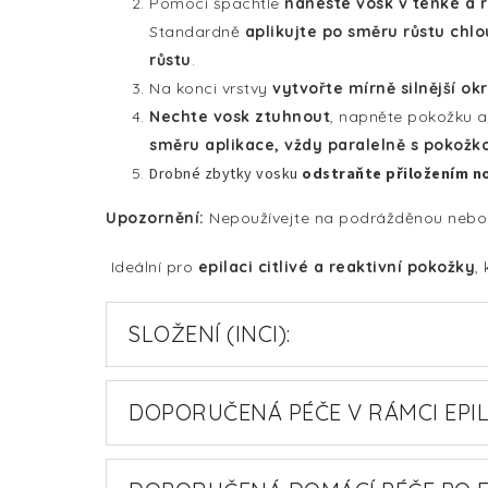
Pomocí špachtle
naneste vosk v tenké a 
Standardně
aplikujte po směru růstu chl
růstu
.
Na konci vrstvy
vytvořte mírně silnější okr
Nechte vosk ztuhnout
, napněte pokožku 
směru aplikace, vždy paralelně s pokožk
Drobné zbytky vosku
odstraňte přiložením n
Upozornění:
Nepoužívejte na podrážděnou nebo p
Ideální pro
epilaci citlivé a reaktivní pokožky
,
SLOŽENÍ (INCI):
DOPORUČENÁ PÉČE V RÁMCI EPIL