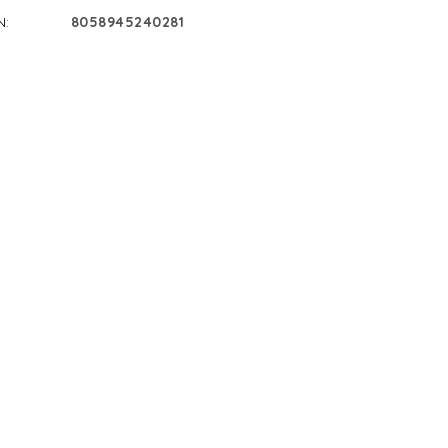
N
:
8058945240281