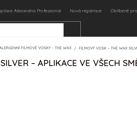
epilace Alexandria Professional
Nová registrace
Oblíbené pr
HLEDAT
ALERGENNÍ FILMOVÉ VOSKY - THE WAX
FILMOVÝ VOSK – THE WAX SILV
SILVER – APLIKACE VE VŠECH SM
Ihned odesíláme
URČENO PRO PROFES
Pro zobrazení cen a náku
profesionální kosmetičky 
🔒
Chci nakupovat