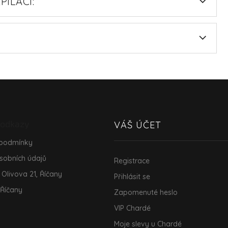
ILACI:
 odkazy
VÁŠ ÚČET
 podmínky
sobních údajů
Registrace
 Olivova 21, Říčany
Přihlásit se
 Říčany
Zapomenuté heslo
VIP Chardé
Moje slevy u Chardé