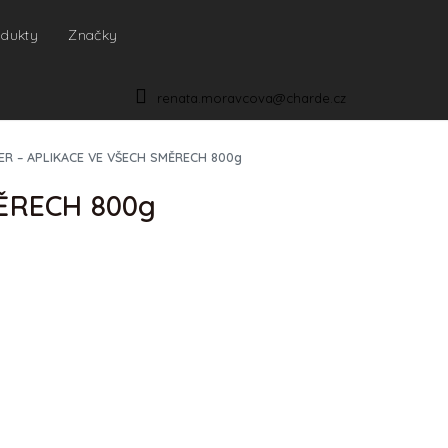
odukty
Značky
NÁKUPNÍ
KOŠÍK
renata.moravcova@charde.cz
ER – APLIKACE VE VŠECH SMĚRECH 800g
ĚRECH 800g
IONÁLY
p je nutná
registrace
. Produkt je určen pro
a kosmetické salóny s platným IČO.