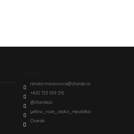
Kontakt
renata.moravcova
@
charde.cz
+420 723 559 210
@chardecz
yellow_rose_ceska_republika
Chardé