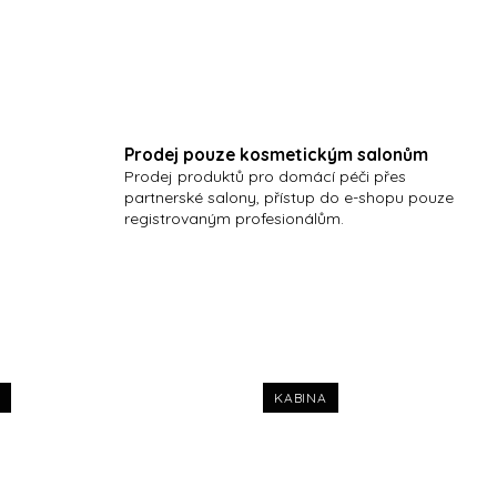
VÝBĚR THE WAX:
Prodej pouze kosmetickým salonům
Prodej produktů pro domácí péči přes
partnerské salony, přístup do e-shopu pouze
registrovaným profesionálům.
KABINA