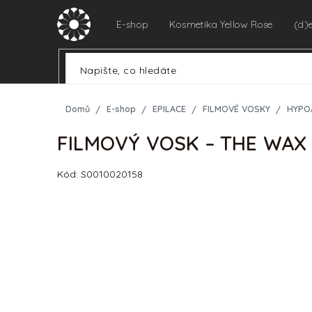
Přejít
na
E-shop
Kosmetika Yellow Rose
(d)
obsah
Domů
E-shop
EPILACE
FILMOVÉ VOSKY
HYPO
FILMOVÝ VOSK – THE WAX 
Kód:
S0010020158