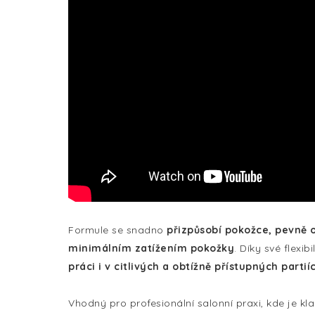
Formule se snadno
přizpůsobí pokožce, pevně o
minimálním zatížením pokožky
. Díky své flexibi
práci i v citlivých a obtížně přístupných partií
Vhodný pro profesionální salonní praxi, kde je k