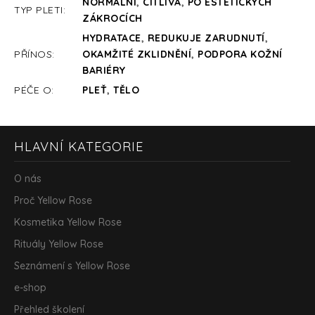
NORMÁLNÍ
,
CITLIVÁ
,
PO ESTETICKÝCH
TYP PLETI
:
ZÁKROCÍCH
HYDRATACE
,
REDUKUJE ZARUDNUTÍ
,
PŘÍNOS
:
OKAMŽITÉ ZKLIDNĚNÍ
,
PODPORA KOŽNÍ
BARIÉRY
PÉČE O
:
PLEŤ
,
TĚLO
Z
HLAVNÍ KATEGORIE
á
p
a
O nás
t
Proč Yellow Rose
í
Kosmetika Yellow Rose
Rituály Yellow Rose
Seznámení s Yellow Rose
e-shop
Přehled školení