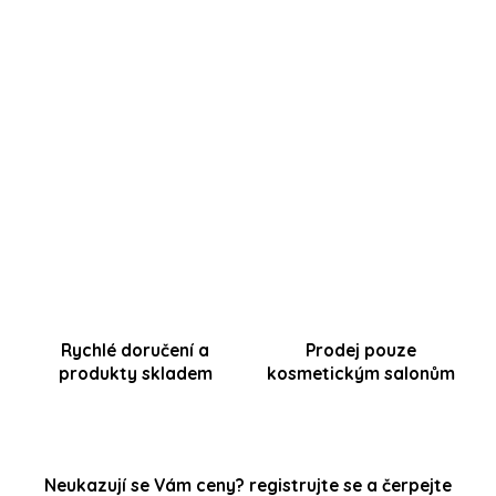
vysoce účinný profesionální hydrogel pro okamžité
zklidnění a intenzivní hydrataci pleti po estetických
zákrocích
(kabinetní balení 10x6ml)
OKAMŽITÉ ZKLIDNĚNÍ || OKAMŽITÉ OCHLAZENÍ ||
HYDRATACE || PODPORA KOŽNÍ BARIÉRY || ÚLEVA OD
ZARUDNUTÍ PÉČE PO ZÁKROKU
Rychlé doručení a
Prodej pouze
produkty skladem
kosmetickým salonům
Neukazují se Vám ceny? registrujte se a čerpejte