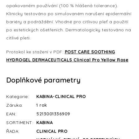
opakovaném používání (100 % hlášená tolerance).
Klinicky testováno po simulovaném narušení epidermální
bariéry a podráždění. Vhodné pro citlivou pleť a použití
po estetických ošetřeních. Dermatologicky testováno na
citlivé pleti.
Protokol ke stažení v PDF:
POST CARE SOOTHING
HYDROGEL DERMACEUTICALS Clinical Pro Yellow Rose
Doplňkové parametry
Kategorie
:
KABINA-CLINICAL PRO
Záruka
:
1 rok
EAN
:
5213001336909
SORTIMENT
:
KABINA
ŘADA
:
CLINICAL PRO