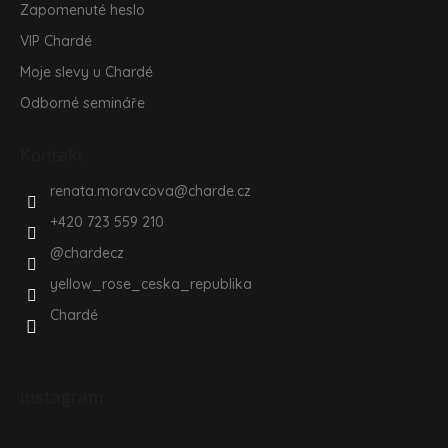
Zapomenuté heslo
VIP Chardé
Moje slevy u Chardé
Odborné semináře
Kontakt
renata.moravcova
@
charde.cz
+420 723 559 210
@chardecz
yellow_rose_ceska_republika
Chardé
Instagram