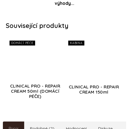
výhody...
Související produkty
DOMÁCÍ PÉČE
KABINA
CLINICAL PRO - REPAIR
CLINICAL PRO - REPAIR
CREAM 50ml (DOMÁCÍ
CREAM 150ml
PÉČE)
Popis
Podobné (2)
Hodnocení
Diskuze