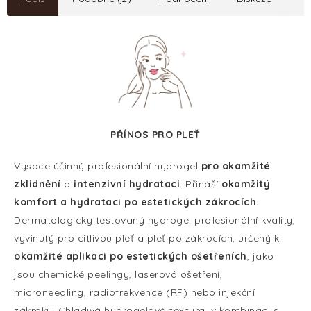
PŘÍNOS PRO PLEŤ
Vysoce účinný profesionální hydrogel
pro okamžité
zklidnění
a
intenzivní hydrataci
. Přináší
okamžitý
komfort a hydrataci po estetických zákrocích
.
Dermatologicky testovaný hydrogel profesionální kvality,
vyvinutý pro citlivou pleť a pleť po zákrocích, určený k
okamžité aplikaci po estetických ošetřeních
, jako
jsou chemické peelingy, laserová ošetření,
microneedling, radiofrekvence (RF) nebo injekční
zákroky. Chladivá hydrogelová textura, v kombinaci s