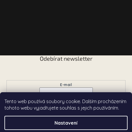
Odebírat newsletter
Vložte svůj e-mail a my vám budeme zasílat informace o
nových produktech na našem e-shopu.
E-mail
Tento web používá soubory cookie. Dalším procházením
Přihlásit se
tohoto webu vyjadřujete souhlas s jejich používáním.
Nastavení
Copyright 2026
Chardé
. Všechna práva vyhrazena.