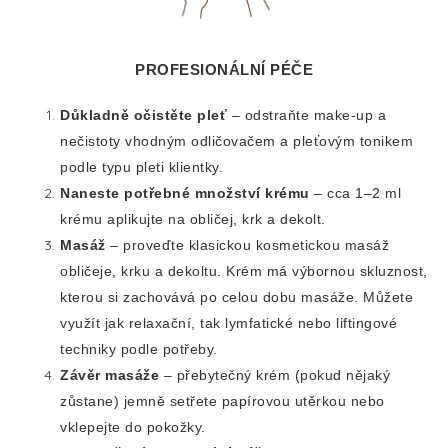
PROFESIONÁLNÍ PÉČE
Důkladně očistěte pleť
– odstraňte make-up a
nečistoty vhodným odličovačem a pleťovým tonikem
podle typu pleti klientky.
Naneste potřebné množství krému
– cca 1–2 ml
krému aplikujte na obličej, krk a dekolt.
Masáž
– proveďte klasickou kosmetickou masáž
obličeje, krku a dekoltu. Krém má výbornou skluznost,
kterou si zachovává po celou dobu masáže. Můžete
využít jak relaxační, tak lymfatické nebo liftingové
techniky podle potřeby.
Závěr masáže
– přebytečný krém (pokud nějaký
zůstane) jemně setřete papírovou utěrkou nebo
vklepejte do pokožky.