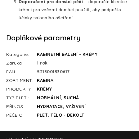
Doporučení pro domácí péči
– doporučte klientce
krém i pro večerní domácí použití, aby podpořila
účinky salonního ošetření.
Doplňkové parametry
Kategorie
:
KABINETNÍ BALENÍ - KRÉMY
Záruka
:
1 rok
EAN
:
5213001330617
SORTIMENT
:
KABINA
PRODUKTY
:
KRÉMY
TYP PLETI
:
NORMÁLNÍ
,
SUCHÁ
PŘÍNOS
:
HYDRATACE
,
VYŽIVENÍ
PÉČE O
:
PLEŤ
,
TĚLO - DEKOLT
Z