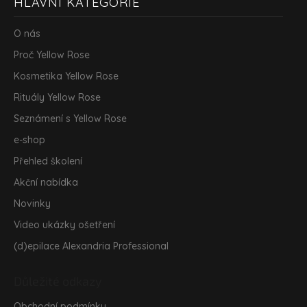
HLAVNÍ KATEGORIE
á
p
a
O nás
t
Proč Yellow Rose
í
Kosmetika Yellow Rose
Rituály Yellow Rose
Seznámení s Yellow Rose
e-shop
Přehled školení
Akční nabídka
Novinky
Video ukázky ošetření
(d)epilace Alexandria Professional
Důležité odkazy
Obchodní podmínky