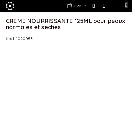
Přejít
E-
CZK
na
shop
NÁKUPNÍ
obsah
KOŠÍK
CREME NOURRISSANTE 125ML pour peaux
Kosmetika
normales et seches
Yellow
Rose
Kód:
1020053
(d)epilace
Alexandria
Professional
Nová
registrace
Oblíbené
produkty
Značky
Měna
(CZK)