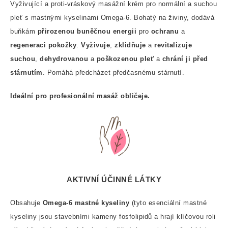
Vyživující a proti-vráskový masážní krém pro normální a suchou
pleť s mastnými kyselinami Omega-6. Bohatý na živiny, dodává
buňkám
přirozenou buněčnou energii
pro
ochranu
a
regeneraci pokožky
.
Vyživuje
,
zklidňuje
a
revitalizuje
suchou
,
dehydrovanou
a
poškozenou pleť
a
chrání ji před
stárnutím
. Pomáhá předcházet předčasnému stárnutí.
Ideální pro profesionální masáž obličeje.
AKTIVNÍ ÚČINNÉ LÁTKY
Obsahuje
Omega-6 mastné kyseliny
(tyto esenciální mastné
kyseliny jsou stavebními kameny fosfolipidů a hrají klíčovou roli