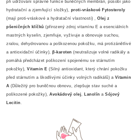
při udržování správné funkce buněčných membrán, působí jako
hydratační a zjemňující složky),
proti-vráskové Fytosteroly
(mají proti-vráskové a hydratační vlastnosti) ,
Olej z
pšeničných klíčků
(přirozený zdroj vitamínu E a esenciálních
mastných kyselin, zjemňuje, vyživuje a obnovuje suchou,
zralou, dehydrovanou a poškozenou pokožku, má protizánětlivé
a antioxidační účinky),
β-karoten
(neutralizuje volné radikály a
pomáhá předcházet poškození spojenému se stárnutím
pokožky),
Vitamin E
(Silný antioxidant, který chrání pokožku
před stárnutím a škodlivými účinky volných radikálů) a
Vitamin
A
(Důležitý pro buněčnou obnovu, zlepšuje stav suché a
poškozené pokožky),
Avokádový olej
,
Lanolín
a
Sójový
Lecitin
.