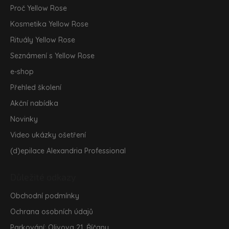
t
Proč Yellow Rose
í
Kosmetika Yellow Rose
Rituály Yellow Rose
Seznámení s Yellow Rose
e-shop
Přehled školení
Akční nabídka
Novinky
Video ukázky ošetření
(d)epilace Alexandria Professional
Důležité odkazy
Obchodní podmínky
Ochrana osobních údajů
Parkování: Olivova 21, Říčany