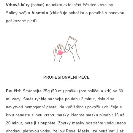
Vrbové kůry
(bohatý na mikro-exfoliační částice kyseliny
Salicylové) a
Alantoin
(zklidňuje pokožku a pomáhá s obnovou
poškozené pleti).
PROFESIONÁLNÍ PÉČE
Použití:
Smíchejte 25g (50 ml) prášku (pro obličej a krk) se 60
ml vody. Směs rychle míchejte po dobu 2 minut, dokud se
nevytvoří homogenní pasta. Na vyčištěnou pokožku obličeje a
krku naneste silnou vrstvu masky. Nechte masku působit 15 až
20 minut, poté ji sloupněte. Zbytky masky odstraňte vodou nebo
vhodnou pleťovou vodou Yellow Rose. Masku lze používat 1 až