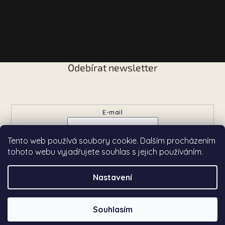
Odebírat newsletter
Vložte svůj e-mail a my vám budeme zasílat informace o
nových produktech na našem e-shopu.
E-mail
Tento web používá soubory cookie. Dalším procházením
Přihlásit se
tohoto webu vyjadřujete souhlas s jejich používáním.
Nastavení
Copyright 2026
Chardé
. Všechna práva vyhrazena.
Souhlasím
Vytvořil Shoptet