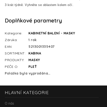
3 krát týdně. Vyhněte se oblastem kolem očí.
Doplňkové parametry
Kategorie
:
KABINETNÍ BALENÍ - MASKY
Záruka
:
1 rok
EAN
:
5213001335407
SORTIMENT
:
KABINA
PRODUKTY
:
MASKY
PÉČE O
:
PLEŤ
Položka byla vyprodána…
Z
HLAVNÍ KATEGORIE
á
p
a
O nás