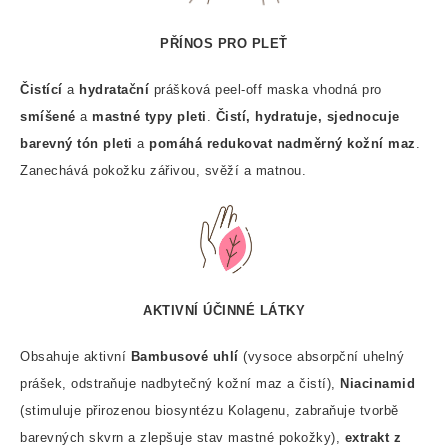
PŘÍNOS PRO PLEŤ
Čistící
a
hydratační
prášková peel-off maska vhodná pro
smíšené
a
mastné typy pleti
.
Čistí, hydratuje, sjednocuje
barevný tón pleti
a
pomáhá redukovat nadměrný kožní maz
.
Zanechává pokožku zářivou, svěží a matnou.
AKTIVNÍ ÚČINNÉ LÁTKY
Obsahuje aktivní
Bambusové uhlí
(vysoce absorpční uhelný
prášek, odstraňuje nadbytečný kožní maz a čistí),
Niacinamid
(stimuluje přirozenou biosyntézu Kolagenu, zabraňuje tvorbě
barevných skvrn a zlepšuje stav mastné pokožky),
extrakt z