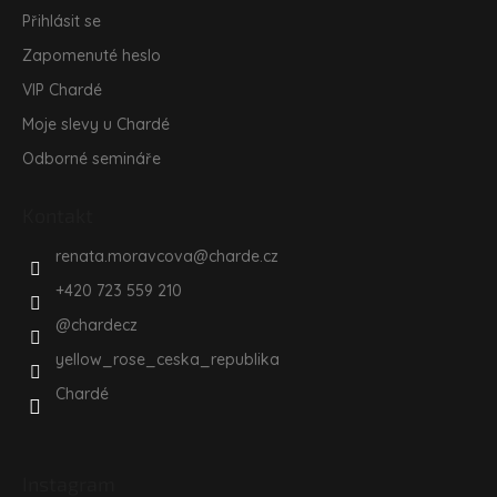
Přihlásit se
Zapomenuté heslo
VIP Chardé
Moje slevy u Chardé
Odborné semináře
Kontakt
renata.moravcova
@
charde.cz
+420 723 559 210
@chardecz
yellow_rose_ceska_republika
Chardé
Instagram