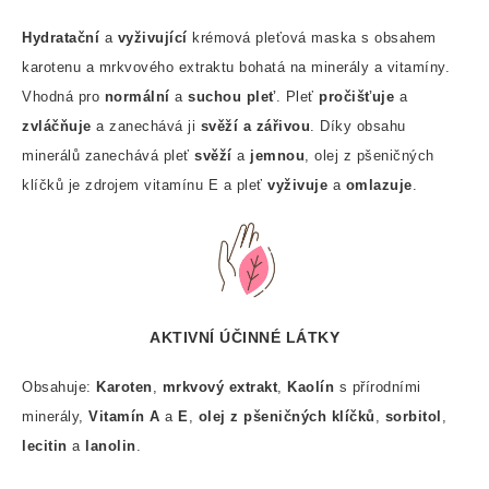
Hydratační
a
vyživující
krémová pleťová maska s obsahem
karotenu a mrkvového extraktu bohatá na minerály a vitamíny.
Vhodná pro
normální
a
suchou pleť
. Pleť
pročišťuje
a
zvláčňuje
a zanechává ji
svěží a zářivou
. Díky obsahu
minerálů zanechává pleť
svěží
a
jemnou
, olej z pšeničných
klíčků je zdrojem vitamínu E a pleť
vyživuje
a
omlazuje
.
AKTIVNÍ ÚČINNÉ LÁTKY
Obsahuje:
Karoten
,
mrkvový extrakt
,
Kaolín
s přírodními
minerály,
Vitamín A
a
E
,
olej z pšeničných klíčků
,
sorbitol
,
lecitin
a
lanolin
.