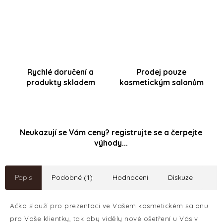
skládací stojánek formátu A5 na výšku
Rychlé doručení a
Prodej pouze
produkty skladem
kosmetickým salonům
Neukazují se Vám ceny? registrujte se a čerpejte
výhody...
Popis
Podobné (1)
Hodnocení
Diskuze
Ačko slouží pro prezentaci ve Vašem kosmetickém salonu
pro Vaše klientky, tak aby viděly nové ošetření u Vás v