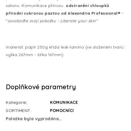
salonu.
Komunikace přínosu
odstranění chloupků
přírodní cukrovou pastou od Alexandria Professional®
-
"
osvoboďte svojí pokožku - Liberate your skin"
materiál: papír 250g křída lesk-lamino (ve složeném tvaru:
výška 267mm - šířka 167mm)
Doplňkové parametry
Kategorie
:
KOMUNIKACE
SORTIMENT
:
POMOCNÍCI
Položka byla vyprodána…