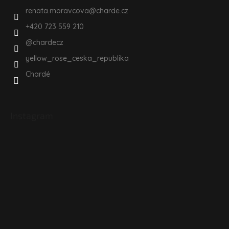
renata.moravcova
@
charde.cz
+420 723 559 210
@chardecz
yellow_rose_ceska_republika
Chardé
Instagram