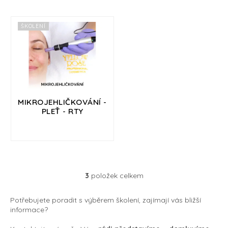
Přihlášení
ů
ŠKOLENÍ
MIKROJEHLIČKOVÁNÍ -
PLEŤ - RTY
3
položek celkem
O
v
l
Potřebujete poradit s výběrem školení, zajímají vás bližší
á
informace?
d