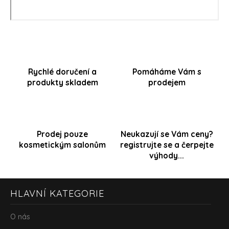
Rychlé doručení a
Pomáháme Vám s
produkty skladem
prodejem
Prodej pouze
Neukazují se Vám ceny?
kosmetickým salonům
registrujte se a čerpejte
výhody...
Z
HLAVNÍ KATEGORIE
á
p
a
O nás
t