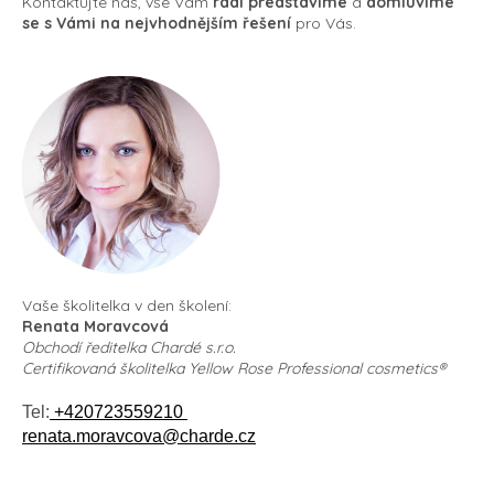
a
Kontaktujte nás, vše Vám
rádi
představíme
a
domluvíme
c
se s Vámi na nejvhodnějším řešení
pro Vás.
í
p
r
v
k
y
v
ý
p
i
s
u
Vaše školitelka v den školení:
Renata Moravcová
Obchodí ředitelka Chardé s.r.o.
Certifikovaná školitelka Yellow Rose Professional cosmetics®
Tel:
+420723559210
renata.moravcova@charde.cz