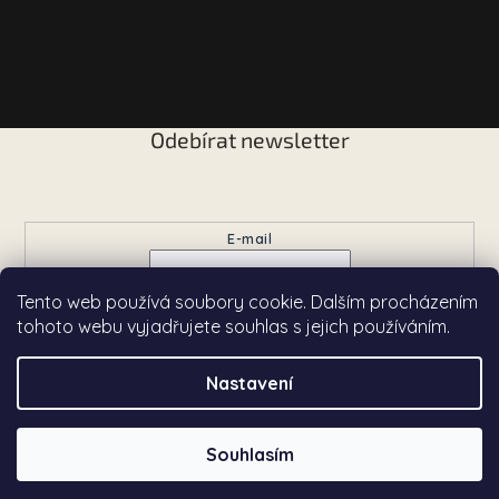
Odebírat newsletter
Vložte svůj e-mail a my vám budeme zasílat informace o
nových produktech na našem e-shopu.
E-mail
Tento web používá soubory cookie. Dalším procházením
Přihlásit se
tohoto webu vyjadřujete souhlas s jejich používáním.
Nastavení
Copyright 2026
Chardé
. Všechna práva vyhrazena.
Souhlasím
Vytvořil Shoptet