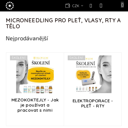
Přejít
E-
CZK
na
shop
NÁKUPNÍ
obsah
KOŠÍK
MICRONEEDLING PRO PLEŤ, VLASY, RTY A
Kosmetika
TĚLO
Yellow
Rose
Nejprodávanější
(d)epilace
Alexandria
Professional
V
ŠKOLENÍ
ŠKOLENÍ
ý
Nová
p
registrace
i
Oblíbené
s
produkty
p
r
Značky
o
MEZOKOKTEJLY - Jak
ELEKTROPORACE -
je používat a
d
PLEŤ - RTY
pracovat s nimi
Měna
u
(CZK)
k
t