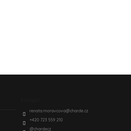
Kontakt
renata.moravcova
@
charde.cz
+420 723 559 210
@chardecz