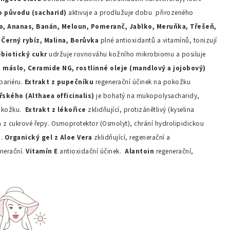
o
původu
(sacharid)
aktivuje a prodlužuje dobu přirozeného
o
, Ananas,
Banán
,
Meloun
,
Pomeranč
,
Jablko
,
Meruňka
,
Třešeň
,
, Černý
rybíz
, Malina,
Borůvka
plné antioxidantů a vitamínů, tonizují
ebiotický
cukr
udržuje rovnováhu kožního mikrobiomu a posiluje
máslo, Ceramide NG, rostlinné oleje (mandlový a jojobový)
 bariéru.
Extrakt
z
pupečníku
regenerační účinek na pokožku
řského
(Althaea officinalis)
je bohatý na mukopolysacharidy,
pokožku.
Extrakt
z
lékořice
zklidňující, protizánětlivý (kyselina
a z cukrové řepy. Osmoprotektor (Osmolyt), chrání hydrolipidickou
d.
Organický
gel z
A
loe
Vera
zklidňující, regenerační a
enerační.
Vitamín
E
antioxidační účinek.
Alantoin
regenerační,