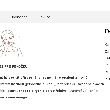
)
Hodnocení
Diskuze
D
Ka
Zá
EA
SO
OS PRO POKOŽKU
PŘ
áhá docílit přirozeného jednotného opálení
a hlavně
PÉ
erivátem lnositolu (přírodního původu), bez přídavku samoopalovacích
ehká textura,
snadno a rychle se vstřebává
a zároveň zanechává na
sveží vůní manga
.