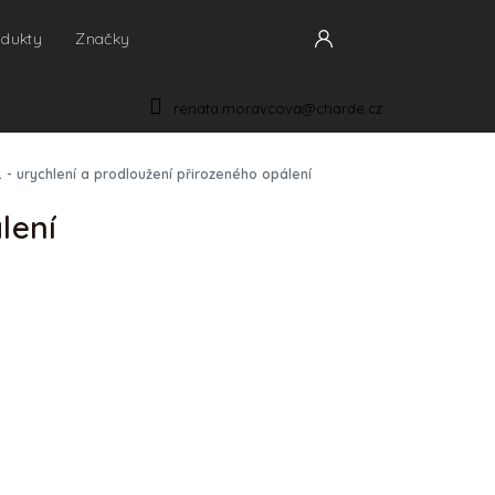
odukty
Značky
NÁKUPNÍ
KOŠÍK
renata.moravcova@charde.cz
- urychlení a prodloužení přirozeného opálení
lení
IONÁLY
p je nutná
registrace
. Produkt je určen pro
a kosmetické salóny s platným IČO.