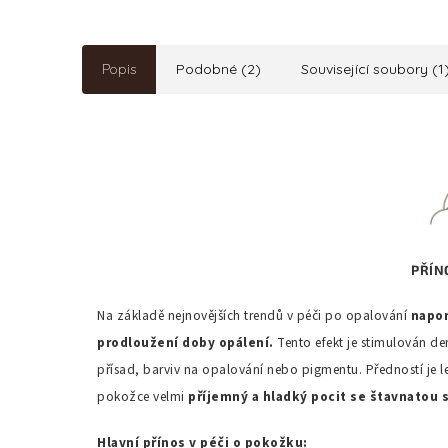
Popis
Podobné (2)
Související soubory (1
PŘÍN
Na základě nejnovějších trendů v péči po opalování
napom
prodloužení doby opálení.
Tento efekt je stimulován d
přísad, barviv na opalování nebo pigmentu. Předností je l
pokožce velmi
příjemný a hladký pocit se štavnatou 
Hlavní přínos v péči o pokožku: