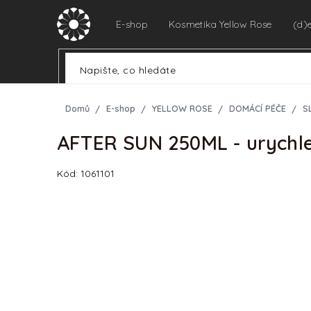
Přejít
na
E-shop
Kosmetika Yellow Rose
(d)
obsah
Domů
E-shop
YELLOW ROSE
DOMÁCÍ PÉČE
S
AFTER SUN 250ML - urychle
Kód:
1061101