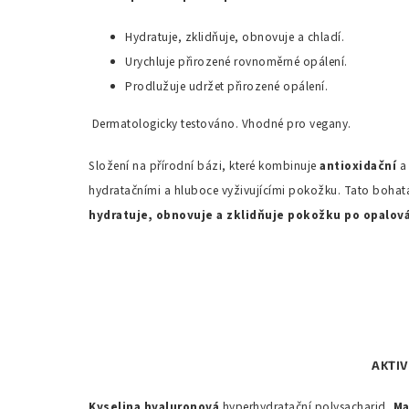
Hydratuje, zklidňuje, obnovuje a chladí.
Urychluje přirozené rovnoměrné opálení.
Prodlužuje udržet přirozené opálení.
Dermatologicky testováno. Vhodné pro vegany.
Složení na přírodní bázi, které kombinuje
antioxidační
hydratačními a hluboce vyživujícími pokožku. Tato bohat
hydratuje, obnovuje a zklidňuje pokožku po opalová
AKTIV
Kyselina
hyaluronová
hyperhydratační polysacharid,
Ma