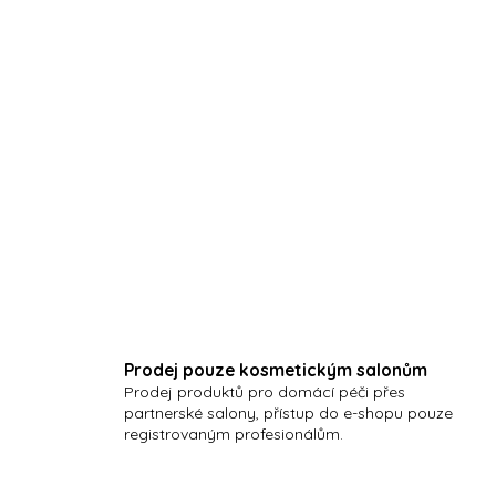
PÉČE O POKOŽKU PŘED A PO O
URYCHLUJE A PRODLUŽUJE PŘ
BARVU POKOŽKY
Hydrogelová emulze s hydratačn
na přírodní karotenoidy.
(domácí péče 250ml)
Prodej pouze kosmetickým salonům
Prodej produktů pro domácí péči přes
partnerské salony, přístup do e-shopu pouze
registrovaným profesionálům.