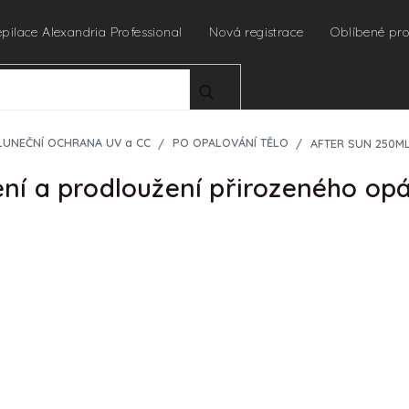
epilace Alexandria Professional
Nová registrace
Oblíbené pr
HLEDAT
LUNEČNÍ OCHRANA UV a CC
PO OPALOVÁNÍ TĚLO
AFTER SUN 250ML 
ní a prodloužení přirozeného opá
Ihned odesíláme
URČENO PRO PROFES
Pro zobrazení cen a náku
profesionální kosmetičky 
🔒
Chci nakupovat