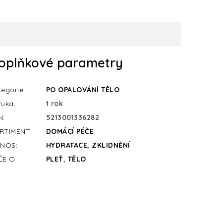
oplňkové parametry
tegorie
:
PO OPALOVÁNÍ TĚLO
ruka
:
1 rok
N
:
5213001336282
RTIMENT
:
DOMÁCÍ PÉČE
ÍNOS
:
HYDRATACE
,
ZKLIDNĚNÍ
ČE O
:
PLEŤ
,
TĚLO