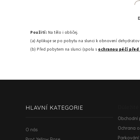
Použití:
Na tělo i obličej.
(a) Aplikuje se po pobytu na slunci k obnovení dehydrato
(b) Před pobytem na slunci (spolu s
ochranou péčí před
Z
á
p
a
Důležité
HLAVNÍ KATEGORIE
t
í
Obchodní
Ochrana o
O nás
Parkování:
Proč Yellow Rose