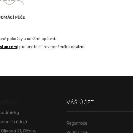
DOMÁCÍ PÉČE
vané pokožky a udržení opálení.
 sluncem
) pro urychlení rovnoměrného opálení.
 odkazy
VÁŠ ÚČET
 podmínky
sobních údajů
Registrace
 Olivova 21, Říčany
Přihlásit se