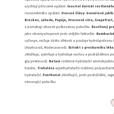
urychlují přirozené opálení.
Inositol
derivát
rostlinnéh
rovnoměrného opálení.
Ovocné
šťávy
:
Granátové
jablk
Broskev
, Jahoda,
Papája
,
Hroznové
víno
, Grapefruit
a pomáhají obnovit poškozenou pokožku.
Rostlinný
pr
jeho obranyschopnost proti vnějším faktorům.
Bambucké 
vyživuje, snižuje ztrátu vlhkosti a posiluje hydrolipidovou
(Asiaticosid, Madecassosid).
Extrakt
z
proskurníku
léka
zklidňuje, zjemňuje a hydratuje suchou a podrážděnou 
glycyrretinová).
Betain
rostlinná hydratační aminokyselin
bariéru.
Trehalóza
superhydratační rostlinný polysachari
hydratační.
Panthenol
zklidňující, proti podráždění, reg
obnovující pokožku.