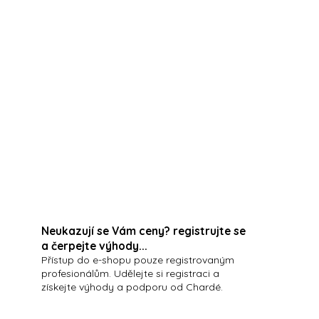
PALOVÁNÍ!
IROZENÉ ROVNOMĚRNÉ OPÁLENÍ - SJEDNOCUJE
í kyselinou hyaluronovou a mangovou štávou bohatou
Neukazují se Vám ceny? registrujte se
a čerpejte výhody...
Přístup do e-shopu pouze registrovaným
profesionálům. Udělejte si registraci a
získejte výhody a podporu od Chardé.