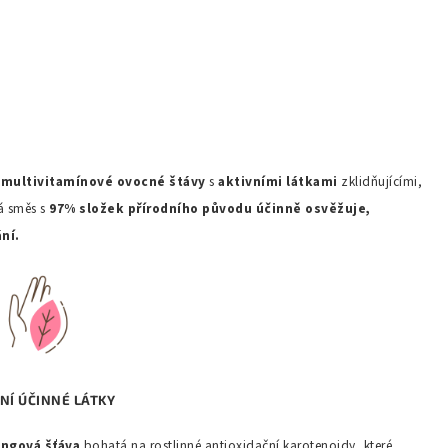
a
multivitamínové ovocné štávy
s
aktivními látkami
zklidňujícími,
á směs s
97% složek přírodního původu účinně osvěžuje,
ní.
NÍ ÚČINNÉ LÁTKY
ngov
á šťáva
bohatá na rostlinné antioxidační karotenoidy, které