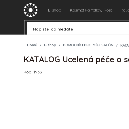
Přejít
na
E-shop
Kosmetika Yellow Rose
(d)
obsah
Domů
E-shop
POMOCNÍCI PRO MŮJ SALÓN
KATA
KATALOG Ucelená péče o 
Kód:
1933