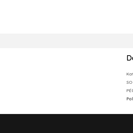
D
Ka
SO
PÉ
Po