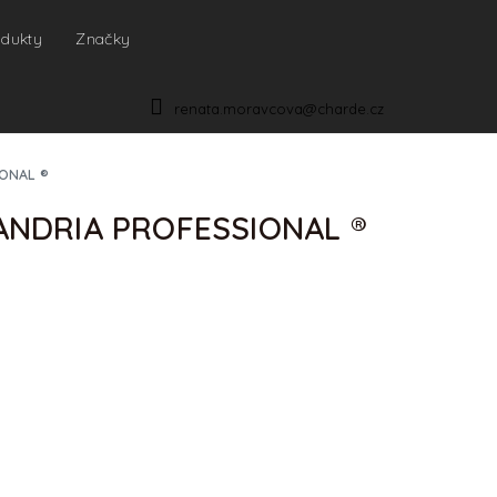
odukty
Značky
NÁKUPNÍ
KOŠÍK
renata.moravcova@charde.cz
IONAL ®
XANDRIA PROFESSIONAL ®
IONÁLY
p je nutná
registrace
. Produkt je určen pro
a kosmetické salóny s platným IČO.