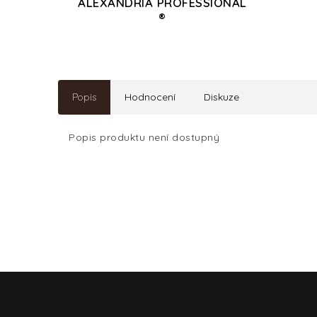
ALEXANDRIA PROFESSIONAL
®
Popis
Hodnocení
Diskuze
Popis produktu není dostupný
Z
á
p