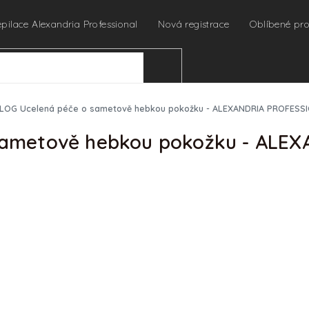
epilace Alexandria Professional
Nová registrace
Oblíbené pr
HLEDAT
LOG Ucelená péče o sametově hebkou pokožku - ALEXANDRIA PROFESS
sametově hebkou pokožku - ALE
Na dotaz
Položka byla vyprodána…
URČENO PRO PROFES
Pro zobrazení cen a náku
profesionální kosmetičky 