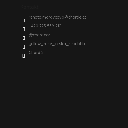
Kontakt
renata.moravcova
@
charde.cz
+420 723 559 210
@chardecz
yellow_rose_ceska_republika
Chardé