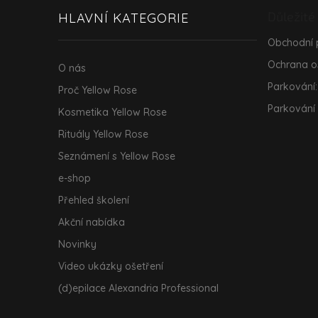
a
Důležité
HLAVNÍ KATEGORIE
t
í
Obchodní
Ochrana o
O nás
Parkování:
Proč Yellow Rose
Parkování
Kosmetika Yellow Rose
Rituály Yellow Rose
Seznámení s Yellow Rose
e-shop
Přehled školení
Akční nabídka
Novinky
Video ukázky ošetření
(d)epilace Alexandria Professional