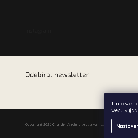
Instagram
Odebírat newsletter
Vložte svůj e-mail a my vám budeme zasílat informac
našem e-shopu.
Tento web 
webu vyjadř
Copyright 2026
Chardé
. Všechna práva vyhrazena.
Nastaven