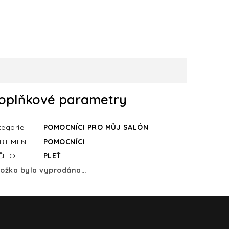
oplňkové parametry
tegorie
:
POMOCNÍCI PRO MŮJ SALÓN
RTIMENT
:
POMOCNÍCI
ČE O
:
PLEŤ
ložka byla vyprodána…