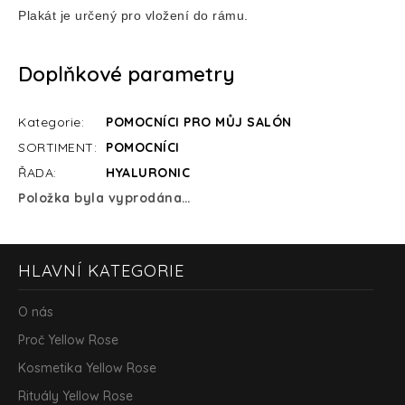
Plakát je určený pro vložení do rámu.
Doplňkové parametry
Kategorie
:
POMOCNÍCI PRO MŮJ SALÓN
SORTIMENT
:
POMOCNÍCI
ŘADA
:
HYALURONIC
Položka byla vyprodána…
Z
HLAVNÍ KATEGORIE
á
p
a
O nás
t
Proč Yellow Rose
í
Kosmetika Yellow Rose
Rituály Yellow Rose