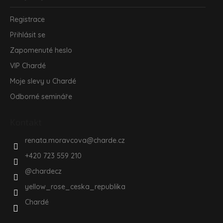
Registrace
Přihlásit se
Zapomenuté heslo
VIP Chardé
Moje slevy u Chardé
Odborné semináře
Kontakt
renata.moravcova
@
charde.cz
+420 723 559 210
@chardecz
yellow_rose_ceska_republika
Chardé