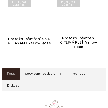
PROTOKOL
PROTOKOL
OŠETŘENÍ
OŠETŘENÍ
Protokol ošetření
Protokol ošetření SKIN
CITLIVÁ PLEŤ Yellow
RELAXANT Yellow Rose
Rose
Popis
Související soubory (1)
Hodnocení
Diskuze