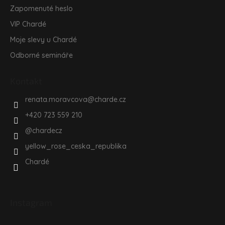
Zapomenuté heslo
VIP Chardé
Moje slevy u Chardé
Odborné semináře
Kontakt
renata.moravcova
@
charde.cz
+420 723 559 210
@chardecz
yellow_rose_ceska_republika
Chardé
Instagram