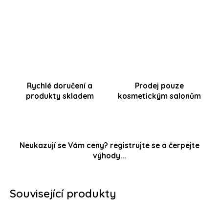
Tištěný papírový leták 2XA4 (150g křída mat)
Rychlé doručení a
Prodej pouze
produkty skladem
kosmetickým salonům
Neukazují se Vám ceny? registrujte se a čerpejte
výhody...
Související produkty