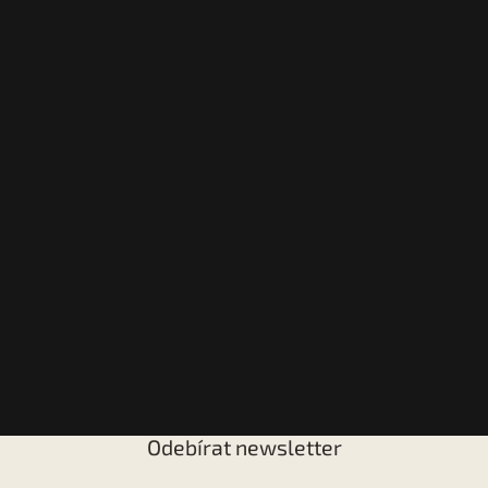
Odebírat newsletter
Vložte svůj e-mail a my vám budeme zasílat informace o