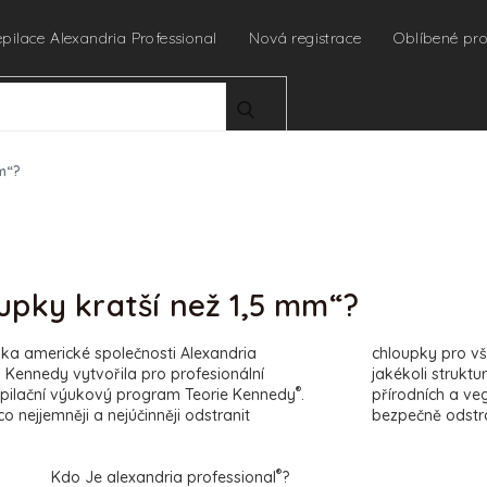
epilace Alexandria Professional
Nová registrace
Oblíbené pr
HLEDAT
mm“?
upky kratší než 1,5 mm“?
lka americké společnosti Alexandria
chloupky pro vš
 Kennedy vytvořila pro profesionální
jakékoli strukt
®
pilační výukový program Teorie Kennedy
.
přírodních a ve
 nejjemněji a nejúčinněji odstranit
bezpečně odstra
®
Kdo Je alexandria professional
?