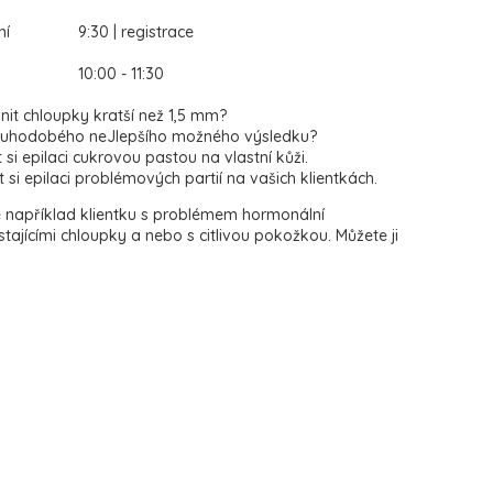
ní
9:30 | registrace
10:00 - 11:30
it chloupky kratší než 1,5 mm?
ouhodobého neJlepšího možného výsledku?
si epilaci cukrovou pastou na vlastní kůži.
si epilaci problémových partií na vašich klientkách.
e například klientku s problémem hormonální
tajícími chloupky a nebo s citlivou pokožkou. Můžete ji