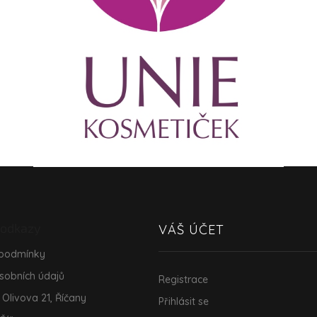
 odkazy
VÁŠ ÚČET
 podmínky
sobních údajů
Registrace
 Olivova 21, Říčany
Přihlásit se