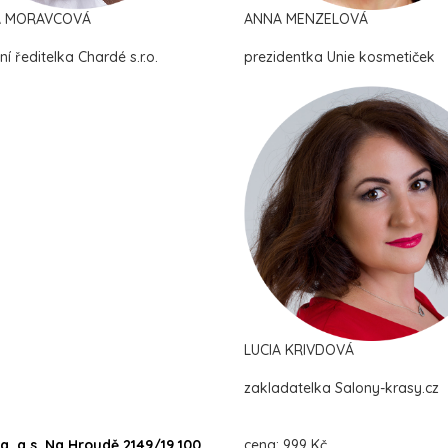
A MORAVCOVÁ
ANNA MENZELOVÁ
í ředitelka Chardé s.r.o.
prezidentka Unie kosmetiček
LUCIA KRIVDOVÁ
zakladatelka Salony-krasy.cz
, a.s. Na Hroudě 2149/19 100
cena: 999 Kč