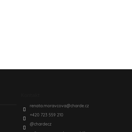
Kontakt
renata.moravcova
@
charde.cz
+420 723 559 210
@chardecz