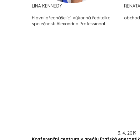
LINA KENNEDY
RENAT
Hlavní přednášející, výkonná ředitelka
obchodn
společnosti Alexandria Professional
3. 4. 2019
Konferenční centrum v areálu Pražská energetika