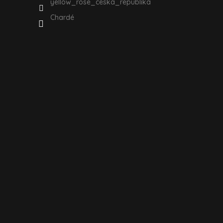
yellow_rose_ceska_republika
Chardé