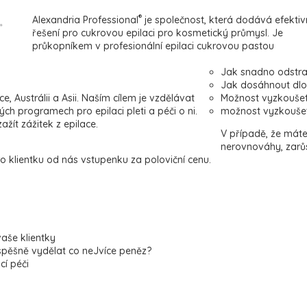
®
Alexandria Professional
je společnost, která dodává efektiv
řešení pro cukrovou epilaci pro kosmetický průmysl. Je
průkopníkem v profesionální epilaci cukrovou pastou
Jak snadno odstran
Jak dosáhnout dl
ce, Austrálii a Asii. Naším cílem je vzdělávat
Možnost vyzkoušet 
ch programech pro epilaci pleti a péči o ni.
možnost vyzkoušet 
ažít zážitek z epilace.
V případě, že mát
nerovnováhy, zarůs
ro klientku od nás vstupenku za poloviční cenu.
aše klientky
spěšně vydělat co neJvíce peněz?
í péči