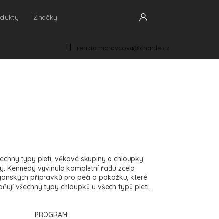
odukty
Značky
NÁKUPNÍ
KOŠÍK
renata.moravcova@charde.cz
echny typy pleti, věkové skupiny a chloupky
ury. Kennedy vyvinula kompletní řadu zcela
ganských přípravků pro péči o pokožku, které
ňují všechny typy chloupků u všech typů pleti.
PROGRAM: