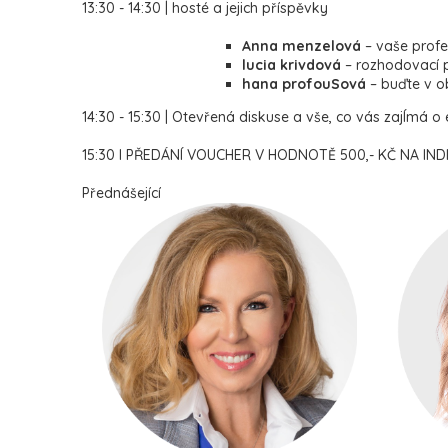
13:30 - 14:30 | hosté a jejich příspěvky
Anna menzelová
– vaše profe
lucia krivdová
– rozhodovací p
hana profouSová
– buďte v o
14:30 - 15:30 | Otevřená diskuse a vše, co vás zajÍmá o 
15:30 I PŘEDÁNÍ VOUCHER V HODNOTĚ 500,- KČ NA INDI
Přednášející