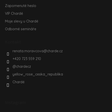
Zapomenuté heslo
VIP Chardé
Moje slevy u Chardé
Odborné semináře
Kontakt
renata.moravcova
@
charde.cz
+420 723 559 210
@chardecz
yellow_rose_ceska_republika
Chardé
Instagram