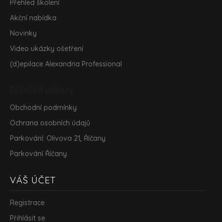
Přehled školení
i
s
Akční nabídka
u
Novinky
Video ukázky ošetření
(d)epilace Alexandria Professional
Důležité odkazy
Obchodní podmínky
Ochrana osobních údajů
Parkování: Olivova 21, Říčany
Parkování Říčany
VÁŠ ÚČET
Registrace
Přihlásit se