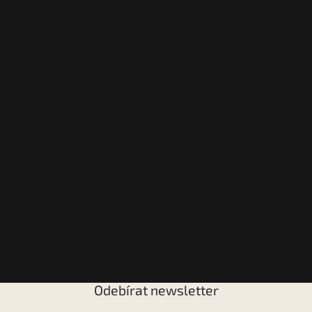
Odebírat newsletter
Vložte svůj e-mail a my vám budeme zasílat informace o