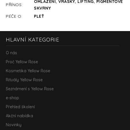
OMLAZENÍ
,
VRÁSKY
,
LIFTING
,
PIGMENTOVÉ
PŘÍNOS
:
SKVRNY
PÉČE O
:
PLEŤ
Z
HLAVNÍ KATEGORIE
á
p
a
O nás
t
Proč Yellow Rose
í
Kosmetika Yellow Rose
Rituály Yellow Rose
Seznámení s Yellow Rose
e-shop
Přehled školení
Akční nabídka
Novinky