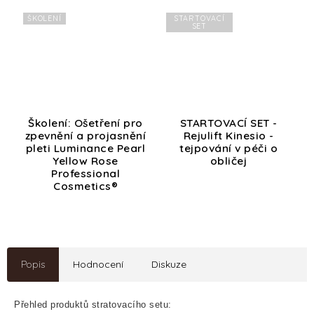
ŠKOLENÍ
STARTOVACÍ
SET
Školení: Ošetření pro
STARTOVACÍ SET -
zpevnění a projasnění
Rejulift Kinesio -
pleti Luminance Pearl
tejpování v péči o
Yellow Rose
obličej
Professional
Cosmetics®
Popis
Hodnocení
Diskuze
Přehled produktů stratovacího setu: