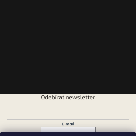
Odebírat newsletter
Vložte svůj e-mail a my vám budeme zasílat informace o
nových produktech na našem e-shopu.
E-mail