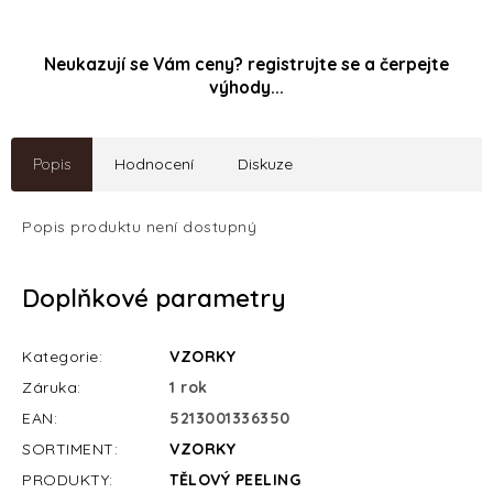
Neukazují se Vám ceny? registrujte se a čerpejte
výhody...
Popis
Hodnocení
Diskuze
Popis produktu není dostupný
Doplňkové parametry
Kategorie
:
VZORKY
Záruka
:
1 rok
EAN
:
5213001336350
SORTIMENT
:
VZORKY
PRODUKTY
:
TĚLOVÝ PEELING