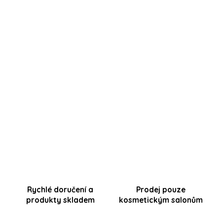
Přihlášení
Ihned odesíláme
URČENO PRO PROFESIONÁLY
Pro zobrazení cen a nákup je nutná
registrace
.
Produkt je určen pro profesionální kosmetičky a
kosmetické salóny s platným IČO.
🔒
Chci nakupovat
Rychlé doručení a
Prodej pouze
produkty skladem
kosmetickým salonům