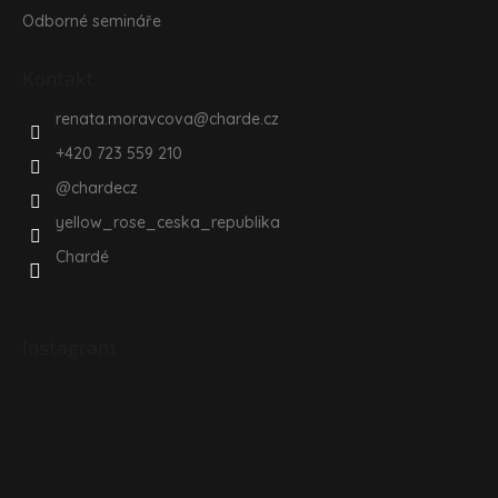
Odborné semináře
Kontakt
renata.moravcova
@
charde.cz
+420 723 559 210
@chardecz
yellow_rose_ceska_republika
Chardé
Instagram