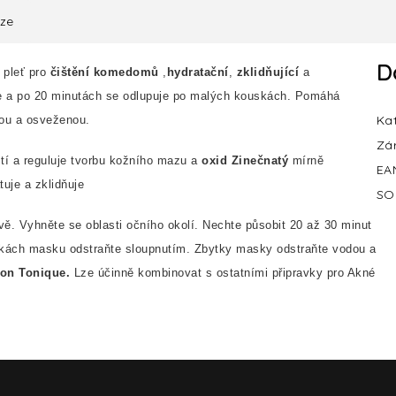
uze
D
 pleť pro
čištění komedomů
,
hydratační
,
zklidňující
a
 a po 20 minutách se odlupuje po malých kouskách. Pomáhá
Ka
nou a osveženou.
Zá
stí a reguluje tvorbu kožního mazu a
oxid Zinečn
atý
mírně
EA
uje a zklidňuje
SO
vě. Vyhněte se oblasti očního okolí. Nechte působit 20 až 30 minut
kách masku odstraňte sloupnutím. Zbytky masky
odstraňte vodou a
on Tonique.
Lze účinně kombinovat s ostatními připravky pro Akné