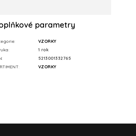
oplňkové parametry
tegorie
:
VZORKY
ruka
:
1 rok
N
:
5213001332765
RTIMENT
:
VZORKY