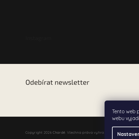
Instagram
Odebírat newsletter
Vložte svůj e-mail a my vám budeme zasílat informac
našem e-shopu.
Tento web 
webu vyjadř
Copyright 2026
Chardé
. Všechna práva vyhrazena.
Nastaven