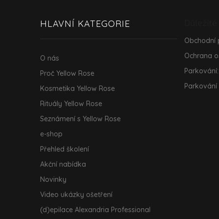
p
a
Důležité
HLAVNÍ KATEGORIE
t
í
Obchodní
Ochrana o
O nás
Parkování:
Proč Yellow Rose
Parkování
Kosmetika Yellow Rose
Rituály Yellow Rose
Seznámení s Yellow Rose
e-shop
Přehled školení
Akční nabídka
Novinky
Video ukázky ošetření
(d)epilace Alexandria Professional