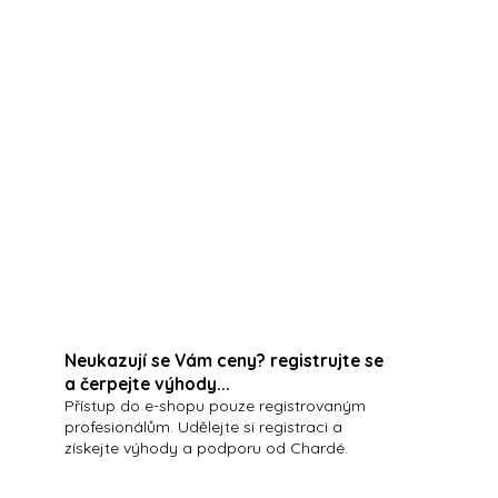
ťová maska
vhodná pro mastnou a smíšenou
hydratační, zklidňující a regenerační
Neukazují se Vám ceny? registrujte se
a čerpejte výhody...
Přístup do e-shopu pouze registrovaným
profesionálům. Udělejte si registraci a
získejte výhody a podporu od Chardé.