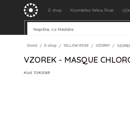
Přejít
na
E-shop
Kosmetika Yellow Rose
(d)
obsah
Domů
E-shop
YELLOW ROSE
VZORKY
VZORE
VZOREK - MASQUE CHLOR
Kód:
1040069