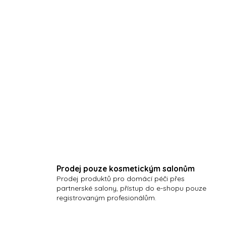
chlorofylová gelová ple
pleť
pro čištění komedonů ,
(vzorek 3ml)
Prodej pouze kosmetickým salonům
Prodej produktů pro domácí péči přes
partnerské salony, přístup do e-shopu pouze
registrovaným profesionálům.