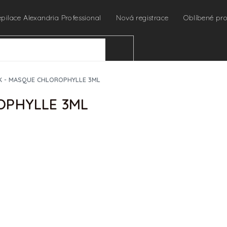
epilace Alexandria Professional
Nová registrace
Oblíbené pr
HLEDAT
K - MASQUE CHLOROPHYLLE 3ML
OPHYLLE 3ML
Ihned odesíláme
URČENO PRO PROFES
Pro zobrazení cen a náku
profesionální kosmetičky 
🔒
Chci nakupovat