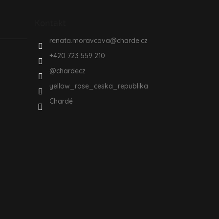
Kontakt
renata.moravcova
@
charde.cz
+420 723 559 210
@chardecz
yellow_rose_ceska_republika
Chardé