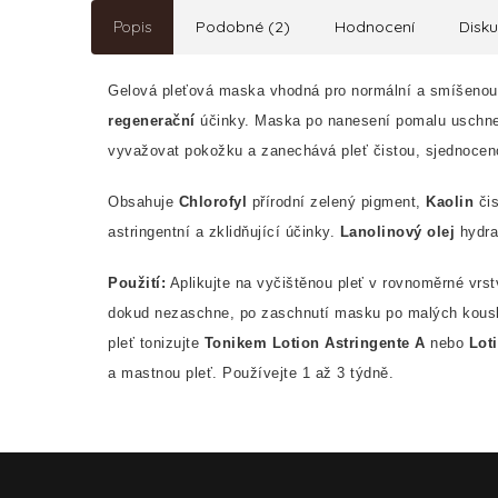
Popis
Podobné (2)
Hodnocení
Disk
Gelová pleťová maska vhodná pro normální a smíšenou
regenerační
účinky.
Maska po nanesení pomalu uschne
vyvažovat pokožku a zanechává pleť čistou, sjednoce
Obsahuje
Chlorofyl
přírodní zelený pigment,
Kaolin
či
astringentní a zklidňující účinky.
Lanolinový olej
hydrat
Použití:
Aplikujte na vyčištěnou pleť v rovnoměrné vrst
dokud nezaschne, po zaschnutí masku po malých kous
pleť tonizujte
Tonikem Lotion Astringente A
nebo
Loti
a mastnou pleť. Používejte 1 až 3 týdně.
Z
á