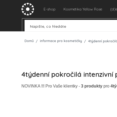
Přejít
na
E-shop
Kosmetika Yellow Rose
(d)
obsah
Domů
informace pro kosmetičky
4týdenní pokročilá
4týdenní pokročilá intenzivní 
NOVINKA !!! Pro Vaše klientky -
3 produkty
pro
4tý