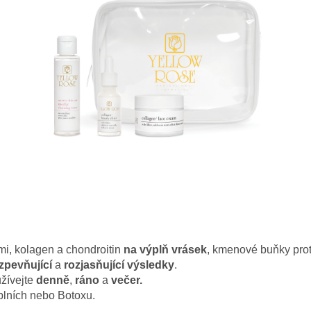
i, kolagen a chondroitin
na výplň vrásek
, kmenové buňky protě
zpevňující
a
rozjasňující výsledky
.
užívejte
denně
,
ráno
a
večer.
plních nebo Botoxu.