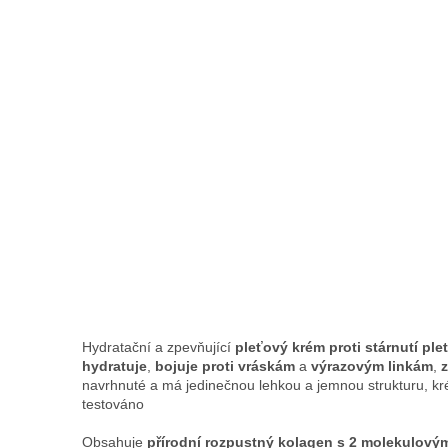
Hydratační a zpevňující
pleťový krém proti stárnutí plet
hydratuje
,
bojuje proti vráskám
a
výrazovým linkám
,
z
navrhnuté a má jedinečnou lehkou a jemnou strukturu, kr
testováno
Obsahuje
přírodní rozpustný kolagen s 2 molekulový