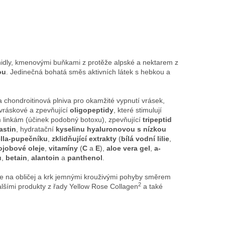
idly, kmenovými buňkami z protěže alpské a nektarem z
ou
. Jedinečná bohatá směs aktivních látek s hebkou a
a chondroitinová plniva pro okamžité vypnutí vrásek,
ivráskové a zpevňující
oligopeptidy
, které stimulují
 linkám (účinek podobný botoxu), zpevňující
tripeptid
astin
, hydratační
kyselinu hyaluronovou s nízkou
ella-pupečníku
,
zklidňující extrakty
(
bílá vodní lilie
,
ojobové oleje
,
vitamíny
(
C
a
E
),
aloe vera gel
,
a-
u
,
betain
,
alantoin
a
panthenol
.
te na obličej a krk jemnými krouživými pohyby směrem
2
dalšími produkty z řady Yellow Rose Collagen
a také