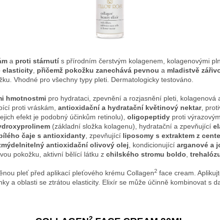
kám
a
proti stárnutí
s přírodním čerstvým kolagenem, kolagenovými pln
 elasticity
,
přičemž pokožku zanechává pevnou
a
mladistvě zářiv
žku. Vhodné pro všechny typy pleti. Dermatologicky testováno.
mi hmotnostmi
pro hydrataci, zpevnění a rozjasnění pleti, kolagenová 
ící proti vráskám,
antioxidační a hydratační květinový nektar
, prot
jejich efekt je podobný účinkům retinolu),
oligopeptidy
proti výrazovým
ydroxyprolinem
(základní složka kolagenu), hydratační a zpevňující
el
bílého čaje
s antioxidanty
, zpevňující
liposomy s extraktem z cent
mýdelnitelný antioxidační olivový olej
, kondicionující
arganové a j
vou pokožku, aktivní bělící látku z
chilského stromu boldo
,
trehalóz
2
ěnou pleť před aplikací pleťového krému Collagen
face cream. Aplikuj
ky a oblasti se ztrátou elasticity. Elixír se může účinně kombinovat s 
2