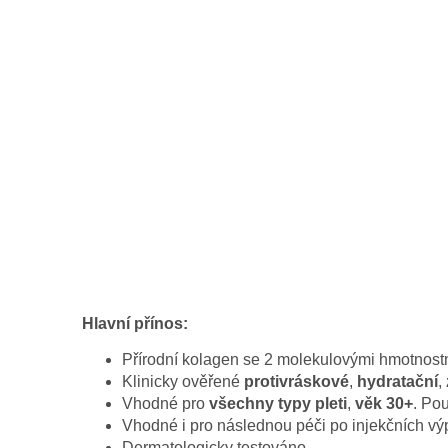
Hlavní přínos:
Přírodní kolagen se 2 molekulovými hmotnostm
Klinicky ověřené
protivráskové
,
hydratační
,
Vhodné pro
všechny typy pleti
,
věk 30+
. Po
Vhodné i pro následnou péči po injekčních vý
Dermatologicky testováno