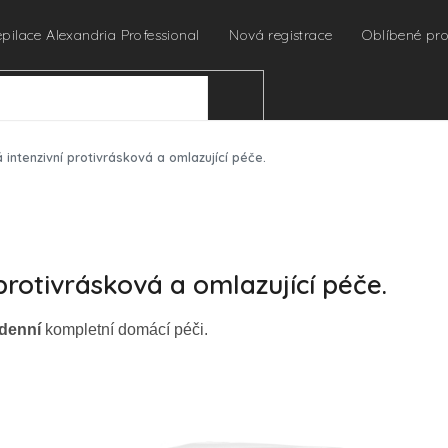
epilace Alexandria Professional
Nová registrace
Oblíbené pr
HLEDAT
 intenzivní protivrásková a omlazující péče.
protivrásková a omlazující péče.
denní
kompletní domácí péči.