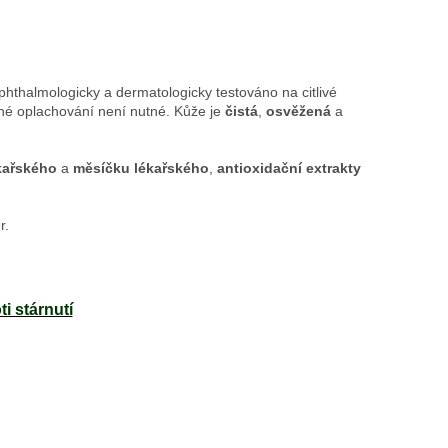
ophthalmologicky a dermatologicky testováno na citlivé
dné oplachování není nutné. Kůže je
čistá
,
osvěžená
a
ékařského
a
měsíčku lékařského
,
antioxidační extrakty
r.
i stárnutí