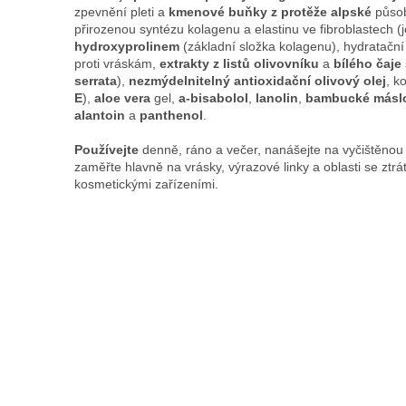
zpevnění pleti a
kmenové buňky z protěže alpské
působ
přirozenou syntézu kolagenu a elastinu ve fibroblastech (
hydroxyprolinem
(základní složka kolagenu), hydratační
proti vráskám,
extrakty z listů olivovníku
a
bílého čaje
serrata
),
nezmýdelnitelný antioxidační olivový olej
, k
E
),
aloe vera
gel,
a-bisabolol
,
lanolin
,
bambucké másl
alantoin
a
panthenol
.
Používejte
denně, ráno a večer, nanášejte na vyčištěnou 
zaměřte hlavně na vrásky, výrazové linky a oblasti se ztr
kosmetickými zařízeními.