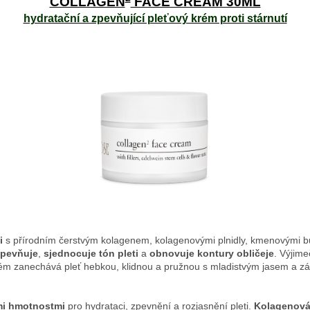
COLLAGEN
FACE CREAM 30ML
hydratační a zpevňující pleťový krém proti stárnutí
i
s přírodním čerstvým kolagenem, kolagenovými plnidly, kmenovými b
pevňuje
,
sjednocuje tón pleti
a
obnovuje kontury obličeje
. Výjim
ém zanechává pleť hebkou, klidnou a pružnou s mladistvým jasem a zář
mi hmotnostmi
pro hydrataci, zpevnění a rozjasnění pleti.
Kolagenová 