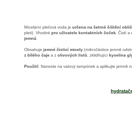
Micelární pleťová voda je
určena na šetrné čištění oblič
pleti). Vhodné
pro uživatele kontaktních čoček
. Čistí 
jemná
.
Obsahuje
jemné čisticí micely
(mikročástice jemně odstraň
z bílého čaje
a z
olivových listů
, zklidňující
kyselina gl
Použití:
Naneste na vatový tampónek a aplikujte jemně na o
hydratačn