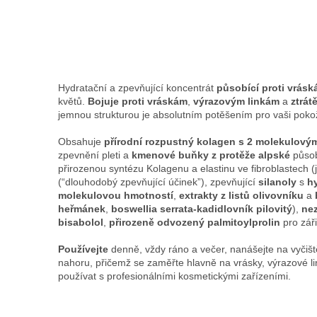
Hydratační a zpevňující koncentrát
působící proti vrás
květů.
Bojuje proti vráskám
,
výrazovým linkám
a
ztrátě
jemnou strukturou je absolutním potěšením pro vaši poko
Obsahuje
přírodní rozpustný kolagen s 2 molekulový
zpevnění pleti a
kmenové buňky z protěže alpské
působ
přirozenou syntézu Kolagenu a elastinu ve fibroblastech (
(“dlouhodobý zpevňující účinek”), zpevňující
silanoly
s
h
molekulovou hmotností
,
extrakty z listů olivovníku
a
heřmánek
,
boswellia serrata-kadidlovník pilovitý
),
nez
bisabolol
,
přirozeně odvozený palmitoylprolin
pro záři
Používejte
denně, vždy ráno a večer, nanášejte na vyčišt
nahoru, přičemž se zaměřte hlavně na vrásky, výrazové lin
používat s profesionálními kosmetickými zařízeními.