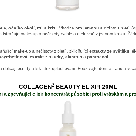
eje
,
očního okolí
,
rtů
a
krku
. Vhodná
pro jemnou
a
citlivou pleť
. (
a odstraňuje make-up a nečistoty rychle a efektivně v jednom kroku. Žá
ující make-up a nečistoty z pleti), zklidňující
extrakty ze světlíku l
ycyrrhetinová
,
extrakt z okurky
,
alantoin
a
panthenol
.
bličej, oči, rty a krk. Bez oplachování. Používejte denně, ráno a veče
2
COLLAGEN
BEAUTY ELIXIR 20ML
í a zpevňující elixír koncentrát působící proti vráskám a prot