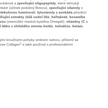
tivráskové a
zpevňující oligopeptidy
, které stimulují
m linkám (účinek podobný Botoxu),
zpevňující silanoly
s
olekulovou hmotností
,
fytosteroly z avokáda
působící
dňující extrakty
(
bílá vodní lilie
,
heřmánek
,
boswellia
ovou
(esenciální mastná kyselina Omega6),
vitamíny
(
C
a
cí látku z chilského stromu boldo
,
trehalózu
,
betain
,
emnými krouživými pohyby směrem nahoru, přičemž se
2
 Rose Collagen
a také používat s profesionálními