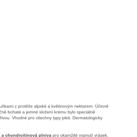
uňkami z protěže alpské a květinovým nektarem. Účinně
ečně bohaté a jemné složení krému bylo speciálně
ivou. Vhodné pro všechny typy pleti. Dermatologicky
a chondroitinová plniva
pro okamžité vypnutí vrásek,