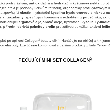
ící proti vráskám,
antioxidační a hydratační květinový nektar
, pro
jejich efekt je podobný účinkům retinolu), oligopeptidy proti výrazový
 a zpevňující
elastin
, hydratační
kyselinu hyaluronovou s nízkou m
s
antioxidanty
,
zpevňující liposomy
s
extraktem z pupečníku
,
zkli
ondicionující
arganové
a
jojobové oleje
, hydratační
kyselinu y-linol
o
,
přírodní derivát palmitoylprolin
pro zářivou pokožku,
aktivní bělí
2
pleť po aplikaci Collagen
beauty elixír. Nanášejte na obličej a krk j
átou elasticity. Lze účinně kombinovat s dalšími produkty z řady Yellow
2
PEČUJÍCÍ MINI SET COLLAGEN