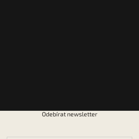
Odebírat newsletter
Vložte svůj e-mail a my vám budeme zasílat informace o
nových produktech na našem e-shopu.