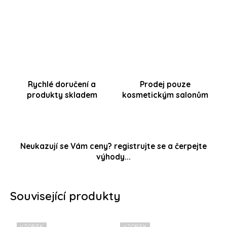
REGENERACE || HYDRATACE || ZÁŘIVOST VRÁSKY || MIMICKÉ
LINKY || ELASTICITA || ZPEVNĚNÍ
Rychlé doručení a
Prodej pouze
produkty skladem
kosmetickým salonům
Neukazují se Vám ceny? registrujte se a čerpejte
výhody...
Související produkty
VZOREK
VZOREK