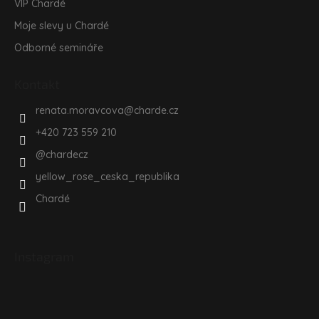
VIP Chardé
Moje slevy u Chardé
Odborné semináře
Kontakt
renata.moravcova
@
charde.cz
+420 723 559 210
@chardecz
yellow_rose_ceska_republika
Chardé
Instagram