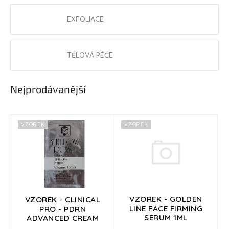
Přihlášení
EXFOLIACE
TĚLOVÁ PÉČE
Nejprodávanější
V
VZOREK
VZOREK
ý
p
i
s
p
r
o
VZOREK - GOLDEN
VZOREK - CLINICAL
LINE FACE FIRMING
PRO - PDRN
d
SERUM 1ML
ADVANCED CREAM
u