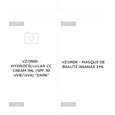
k
t
ů
VZOREK
VZOREK
VZOREK -
VZOREK - MASQUE DE
HYDROCELLULAR CC
BEAUTE ANANAS 2ML
CREAM 1ML (SPF 30
UVB/UVA) "DARK"
VZOREK
VZOREK