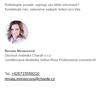
d
k
a
Potřebujete poradit, zajímají vás bližší informace?
o
c
Kontaktujte nás, vybereme nejlepší řešení pro Vás.
v
í
á
p
n
r
í
v
k
y
v
ý
p
Renata Moravcová
i
Obchodí ředitelka Chardé s.r.o.
s
Certifikovaná školitelka
Yellow Rose Professional cosmetics®
u
Tel:
+420723559210
renata.moravcova@charde.cz