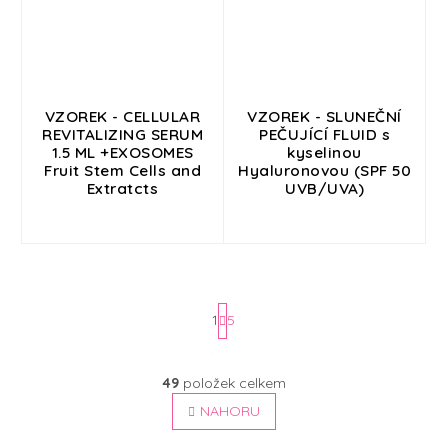
VZOREK - CELLULAR
VZOREK - SLUNEČNÍ
REVITALIZING SERUM
PEČUJÍCÍ FLUID s
1.5 ML +EXOSOMES
kyselinou
Fruit Stem Cells and
Hyaluronovou (SPF 50
Extratcts
UVB/UVA)
1
5
S
t
O
49
položek celkem
v
r
l
NAHORU
á
á
n