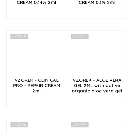
CREAM 0.14% 2ml
CREAM 0.1% 2ml
VZOREK
VZOREK
VZOREK - CLINICAL
VZOREK - ALOE VERA
PRO - REPAIR CREAM
GEL 2ML with active
2ml
organic aloe vera gel
VZOREK
VZOREK