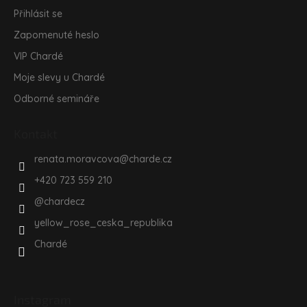
Přihlásit se
Zapomenuté heslo
VIP Chardé
Moje slevy u Chardé
Odborné semináře
Kontakt
renata.moravcova
@
charde.cz
+420 723 559 210
@chardecz
yellow_rose_ceska_republika
Chardé
Instagram