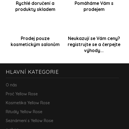
Rychlé doručení a
Pomáháme Vám s
produkty skladem
prodejem
Prodej pouze
Neukazují se Vám ceny?
kosmetickým salonům
registrujte se a čerpejte
výhody...
Z
HLAVNÍ KATEGORIE
á
p
a
O nás
t
Proč Yellow Rose
í
Kosmetika Yellow Rose
Rituály Yellow Rose
Seznámení s Yellow Rose