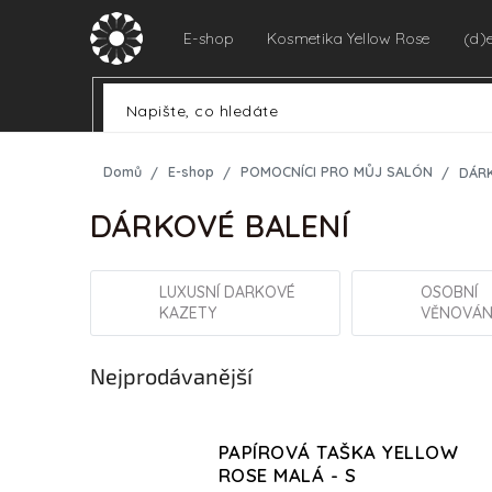
Přejít
na
E-shop
Kosmetika Yellow Rose
(d)
obsah
Domů
E-shop
POMOCNÍCI PRO MŮJ SALÓN
DÁRK
DÁRKOVÉ BALENÍ
LUXUSNÍ DARKOVÉ
OSOBNÍ
KAZETY
VĚNOVÁN
Nejprodávanější
PAPÍROVÁ TAŠKA YELLOW
ROSE MALÁ - S