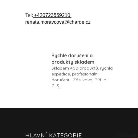
Tel:
+420723559210
renata.moravcova@charde.cz
Rychlé doručení a
produkty skladem
Skladem 400 produktů, rychlá
expedice, profesionální
doručení - Zásilkova, PPL a
GLS.
Z
á
p
a
Důležité
HLAVNÍ KATEGORIE