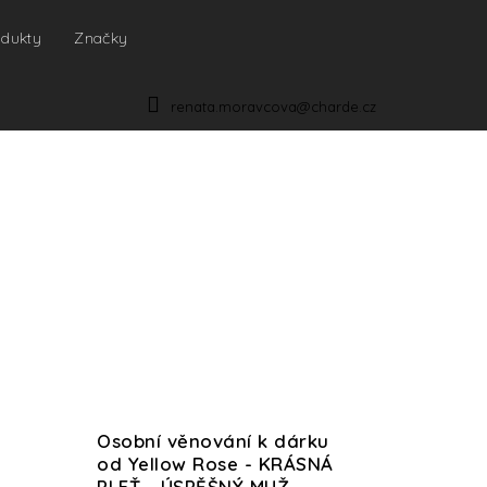
odukty
Značky
NÁKUPNÍ
KOŠÍK
renata.moravcova@charde.cz
Osobní věnování k dárku
od Yellow Rose - KRÁSNÁ
PLEŤ - ÚSPĚŠNÝ MUŽ