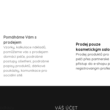
i
s
u
Pomáháme Vám s
prodejem
Prodej pouze
Vzorky, kalkulace nákladů,
kosmetickým sal
pomůžeme vás s prodejem
Prodej produktů pro
domácí péče, podrobné
péči přes partnerské
postupy ošetření, podrobné
přístup do e-shopu 
popisy produktů, dárkové
registrovaným profe
poukázky, komunikace pro
sociální sítě.
 odkazy
VÁŠ ÚČET