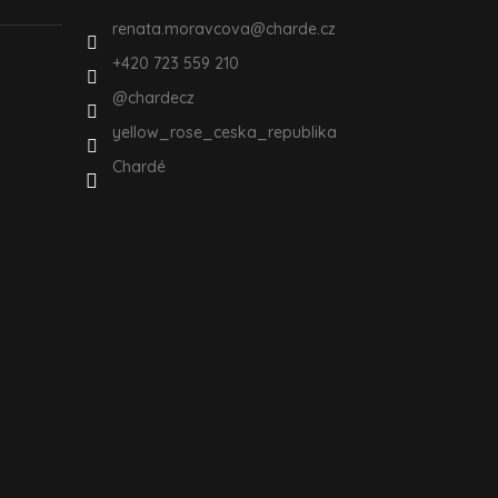
renata.moravcova
@
charde.cz
+420 723 559 210
@chardecz
yellow_rose_ceska_republika
Chardé