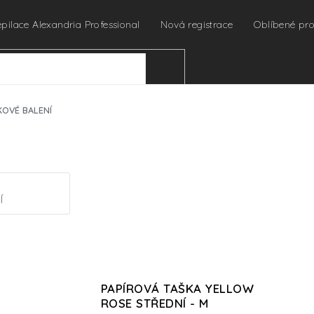
epilace Alexandria Professional
Nová registrace
Oblíbené pr
HLEDAT
OVÉ BALENÍ
Í
PAPÍROVÁ TAŠKA YELLOW
ROSE STŘEDNÍ - M