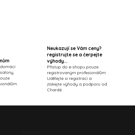
Neukazují se Vám ceny?
registrujte se a čerpejte
onům
výhody...
 domácí
Přístup do e-shopu pouze
 salony,
registrovaným profesionálům.
pouze
Udělejte si registraci a
sionálům.
získejte výhody a podporu od
Chardé.
Kontakt