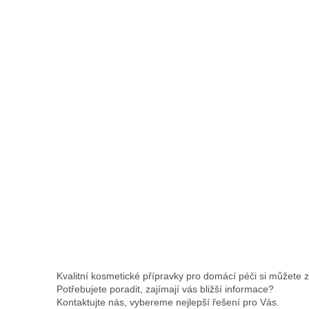
CELLULAR REVITALIZING
LOTION 125ML (DOMÁCÍ
PÉČE) with Fruit Stem Cells
and Extracts
Kvalitní kosmetické přípravky pro domácí péči si můžete 
Potřebujete poradit, zajímají vás bližší informace?
Kontaktujte nás, vybereme nejlepší řešení pro Vás.