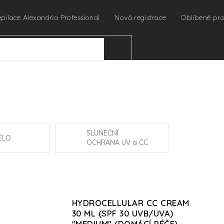
epilace Alexandria Professional
Nová registrace
Oblíbené pr
HLEDAT
SLUNEČNÍ
ĚLO
OCHRANA UV a CC
HYDROCELLULAR CC CREAM
30 ML (SPF 30 UVB/UVA)
"MEDIUM" (DOMÁCÍ PÉČE)