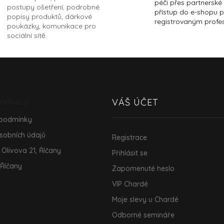
péči přes partnerské
postupy ošetření, podrobné
přístup do e-shopu 
popisy produktů, dárkové
registrovaným profe
poukázky, komunikace pro
sociální sítě.
 odkazy
VÁŠ ÚČET
 podmínky
sobních údajů
Registrace
 Olivova 21, Říčany
Přihlásit se
 Říčany
Zapomenuté heslo
VIP Chardé
Moje slevy u Chardé
Odborné semináře