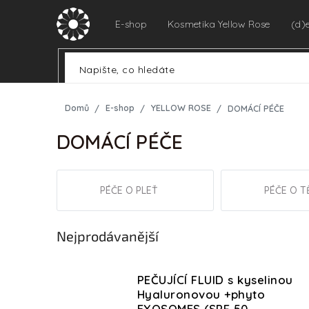
Přejít
na
E-shop
Kosmetika Yellow Rose
(d)
obsah
Domů
E-shop
YELLOW ROSE
DOMÁCÍ PÉČE
DOMÁCÍ PÉČE
PÉČE O PLEŤ
PÉČE O T
Nejprodávanější
PEČUJÍCÍ FLUID s kyselinou
Hyaluronovou +phyto
EXOSOMES (SPF 50