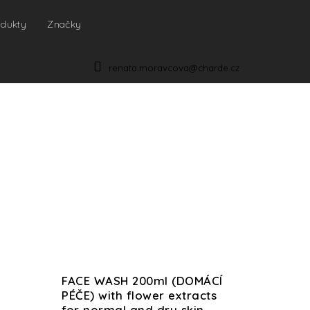
odukty
Značky
NÁKUPNÍ
KOŠÍK
renata.moravcova@charde.cz
FACE WASH 200ml (DOMÁCÍ
PÉČE) with flower extracts
for normal and dry skin