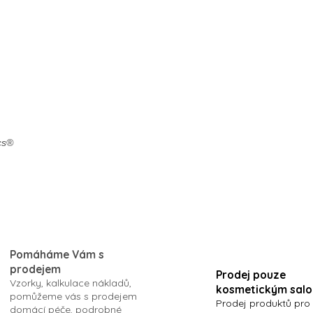
í
v
p
á
r
n
v
í
k
y
v
ý
p
i
s
cs®
u
Pomáháme Vám s
prodejem
Prodej pouze
Vzorky, kalkulace nákladů,
kosmetickým sal
pomůžeme vás s prodejem
Prodej produktů pro
domácí péče, podrobné