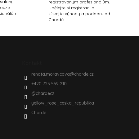
 salony,
registrovaným profesionálům.
pouze
Udělejte si registraci a
sionálům.
získejte výhody a podporu od
Chardé.
Kontakt
renata.moravcova
@
charde.cz
+420 723 559 210
@chardecz
yellow_rose_ceska_republika
Chardé