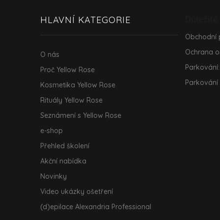
p
a
Důležité
HLAVNÍ KATEGORIE
t
í
Obchodní
Ochrana o
O nás
Parkování:
Proč Yellow Rose
Parkování
Kosmetika Yellow Rose
Rituály Yellow Rose
Seznámení s Yellow Rose
e-shop
Přehled školení
Akční nabídka
Novinky
Video ukázky ošetření
(d)epilace Alexandria Professional