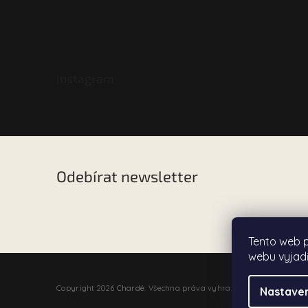
Instagram
Odebírat newsletter
Vložte svůj e-mail a my vám budeme zasílat informac
našem e-shopu.
Tento web 
webu vyjadř
Copyright 2026
Chardé
. Všechna práva vyhrazena.
Nastaven