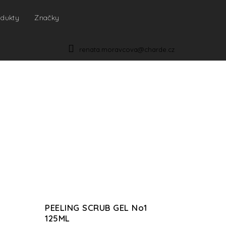
odukty
Značky
NÁKUPNÍ
KOŠÍK
renata.moravcova@charde.cz
PEELING SCRUB GEL No1
125ML