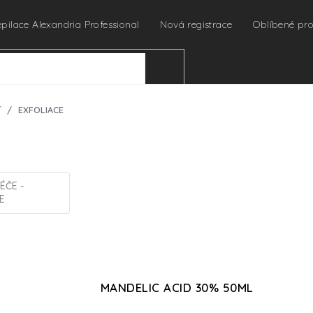
epilace Alexandria Professional
Nová registrace
Oblíbené pr
HLEDAT
Ť
EXFOLIACE
ÉČE -
E
MANDELIC ACID 30% 50ML