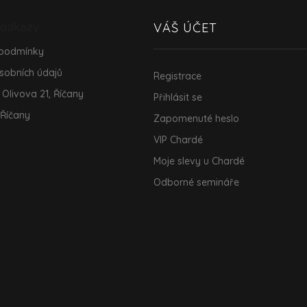
i
s
 odkazy
VÁŠ ÚČET
u
 podmínky
sobních údajů
Registrace
 Olivova 21, Říčany
Přihlásit se
 Říčany
Zapomenuté heslo
VIP Chardé
Moje slevy u Chardé
Odborné semináře