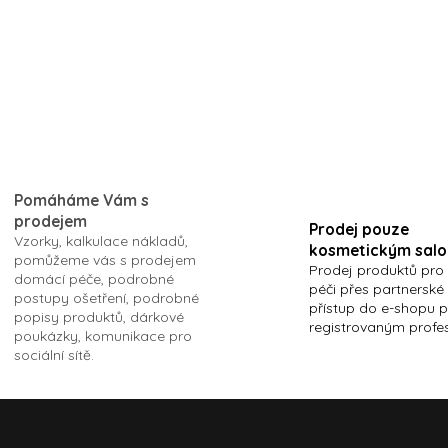
125ml with cacao and
butter
O
v
l
Pomáháme Vám s
á
prodejem
d
Prodej pouze
Vzorky, kalkulace nákladů,
a
kosmetickým sal
pomůžeme vás s prodejem
c
Prodej produktů pro
domácí péče, podrobné
í
péči přes partnerské
postupy ošetření, podrobné
p
přístup do e-shopu 
popisy produktů, dárkové
r
registrovaným profe
poukázky, komunikace pro
v
sociální sítě.
k
y
v
ý
p