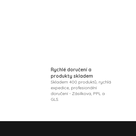
125ML natural content 98%
Rychlé doručení a
produkty skladem
Skladem 400 produktů, rychlá
expedice, profesionální
doručení - Zásilkova, PPL a
GLS.
Z
á