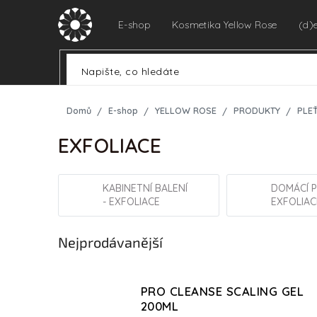
Přejít
na
E-shop
Kosmetika Yellow Rose
(d)
obsah
Domů
E-shop
YELLOW ROSE
PRODUKTY
PLE
EXFOLIACE
KABINETNÍ BALENÍ
DOMÁCÍ P
- EXFOLIACE
EXFOLIAC
Nejprodávanější
PRO CLEANSE SCALING GEL
200ML