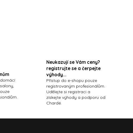
PAPAYA 700G enzymatic
peeling mask
Neukazují se Vám ceny?
registrujte se a čerpejte
onům
výhody...
 domácí
Přístup do e-shopu pouze
 salony,
registrovaným profesionálům.
pouze
Udělejte si registraci a
sionálům.
získejte výhody a podporu od
Chardé.