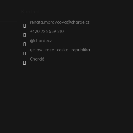
Kontakt
renata.moravcova
@
charde.cz
+420 723 559 210
@chardecz
yellow_rose_ceska_republika
Chardé