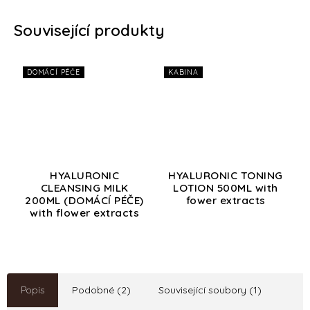
Související produkty
DOMÁCÍ PÉČE
KABINA
HYALURONIC
HYALURONIC TONING
CLEANSING MILK
LOTION 500ML with
200ML (DOMÁCÍ PÉČE)
fower extracts
with flower extracts
Popis
Podobné (2)
Související soubory (1)