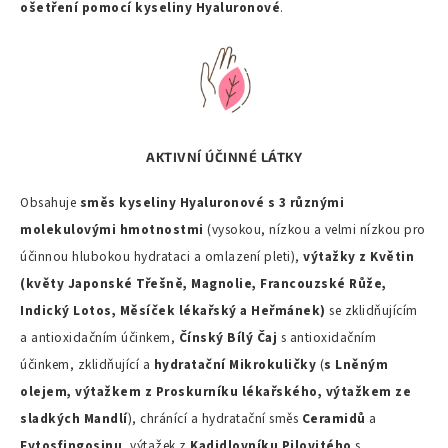
ošetření pomocí kyseliny Hyaluronové
.
AKTIVNÍ ÚČINNÉ LÁTKY
Obsahuje
směs kyseliny Hyaluronové s 3 různými
molekulovými hmotnostmi
(vysokou, nízkou a velmi nízkou pro
účinnou hlubokou hydrataci a omlazení pleti),
výtažky z Květin
(květy Japonské Třešně, Magnolie, Francouzské Růže,
Indický Lotos, Měsíček lékařský a Heřmánek)
se zklidňujícím
a antioxidačním účinkem,
Čínský Bílý Čaj
s antioxidačním
účinkem, zklidňující a
hydratační Mikrokuličky
(
s Lněným
olejem, výtažkem z Proskurníku lékařského, výtažkem ze
sladkých Mandlí
), chránící a hydratační směs
Ceramidů
a
Fytosfingosinu
, výtažek z
Kadidlovníku Pilovitého
s