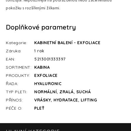
tonizujte. Nepoužívejte na podrážděnou nebo začervenalou
pokožku s rozšířenými žilkami.
Doplňkové parametry
Kategorie
:
KABINETNÍ BALENÍ - EXFOLIACE
Záruka
:
1 rok
EAN
:
5213001333397
SORTIMENT
:
KABINA
PRODUKTY
:
EXFOLIACE
ŘADA
:
HYALURONIC
TYP PLETI
:
NORMÁLNÍ
,
ZRALÁ
,
SUCHÁ
PŘÍNOS
:
VRÁSKY
,
HYDRATACE
,
LIFTING
PÉČE O
:
PLEŤ
Z