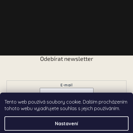
Odebírat newsletter
Vložte svůj e-mail a my vám budeme zasílat informace o
nových produktech na našem e-shopu.
E-mail
Tento web používá soubory cookie. Dalším procházením
Přihlásit se
tohoto webu vyjadřujete souhlas s jejich používáním.
Nastavení
Copyright 2026
Chardé
. Všechna práva vyhrazena.