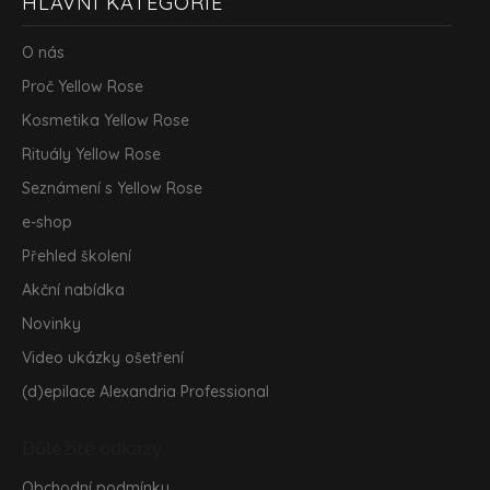
HLAVNÍ KATEGORIE
á
p
a
O nás
t
Proč Yellow Rose
í
Kosmetika Yellow Rose
Rituály Yellow Rose
Seznámení s Yellow Rose
e-shop
Přehled školení
Akční nabídka
Novinky
Video ukázky ošetření
(d)epilace Alexandria Professional
Důležité odkazy
Obchodní podmínky