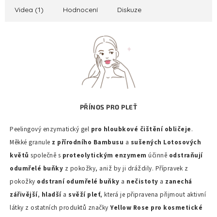
Videa (1)
Hodnocení
Diskuze
PŘÍNOS PRO PLEŤ
Peelingový enzymatický gel
pro hloubkové čištění obličeje
.
Měkké granule
z přírodního Bambusu
a
sušených Lotosových
květů
společně s
proteolytickým enzymem
účinně
odstraňují
odumřelé buňky
z pokožky, aniž by ji dráždily. Přípravek z
pokožky
odstraní odumřelé buňky
a
nečistoty
a
zanechá
zářivější
,
hladší
a
svěží pleť
, která je připravena přijmout aktivní
látky z ostatních produktů značky
Yellow Rose pro kosmetické