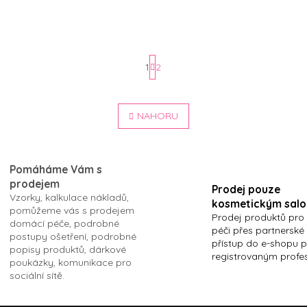
1
2
S
O
t
v
NAHORU
r
l
á
á
n
d
k
a
Pomáháme Vám s
o
c
prodejem
í
v
Prodej pouze
Vzorky, kalkulace nákladů,
p
á
kosmetickým sal
pomůžeme vás s prodejem
r
n
Prodej produktů pro
domácí péče, podrobné
v
péči přes partnerské
í
postupy ošetření, podrobné
k
přístup do e-shopu 
popisy produktů, dárkové
y
registrovaným profe
poukázky, komunikace pro
v
sociální sítě.
ý
p
i