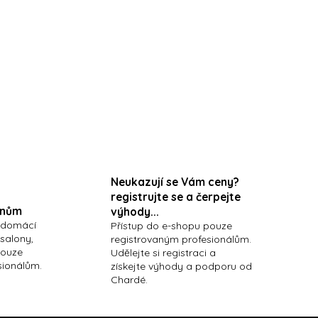
Neukazují se Vám ceny?
registrujte se a čerpejte
onům
výhody...
 domácí
Přístup do e-shopu pouze
 salony,
registrovaným profesionálům.
pouze
Udělejte si registraci a
sionálům.
získejte výhody a podporu od
Chardé.