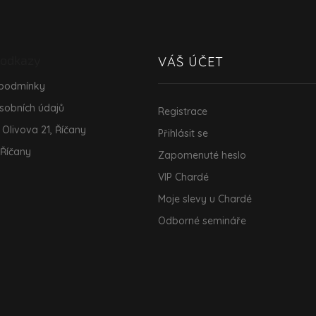
s
u
 odkazy
VÁŠ ÚČET
 podmínky
sobních údajů
Registrace
 Olivova 21, Říčany
Přihlásit se
 Říčany
Zapomenuté heslo
VIP Chardé
Moje slevy u Chardé
Odborné semináře