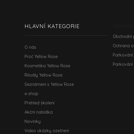
Z
á
p
a
Důležité
HLAVNÍ KATEGORIE
t
í
Obchodní
Ochrana o
O nás
Parkování:
Proč Yellow Rose
Parkování
Kosmetika Yellow Rose
Rituály Yellow Rose
Seznámení s Yellow Rose
e-shop
Přehled školení
Akční nabídka
Novinky
Video ukázky ošetření