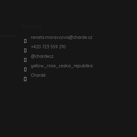
Kontakt
renata.moravcova
@
charde.cz
+420 723 559 210
@chardecz
yellow_rose_ceska_republika
Chardé