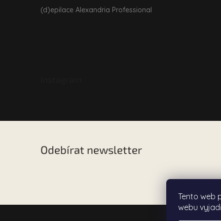
(d)epilace Alexandria Professional
Instagram
Odebírat newsletter
Vložte svůj e-mail a my vám budeme zasílat informac
našem e-shopu.
Tento web 
webu vyjadř