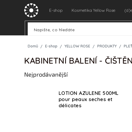
Přejít
na
E-shop
Kosmetika Yellow Rose
(d)
obsah
Domů
E-shop
YELLOW ROSE
PRODUKTY
PLE
KABINETNÍ BALENÍ - ČIŠTĚN
Nejprodávanější
LOTION AZULENE 500ML
pour peaux seches et
délicates