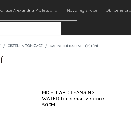
epilace Alexandria Professional
Nová registrace
Oblíbené pr
HLEDAT
Ť
ČIŠTĚNÍ A TONIZACE
KABINETNÍ BALENÍ - ČIŠTĚNÍ
Í
MICELLAR CLEANSING
WATER for sensitive care
500ML