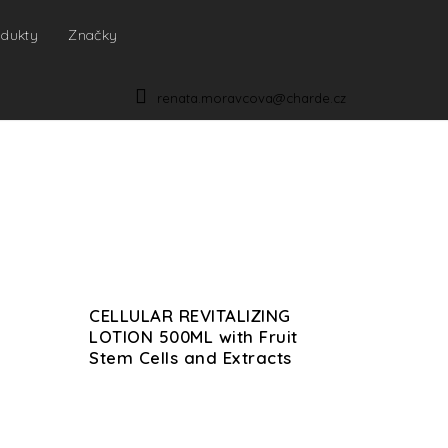
odukty
Značky
NÁKUPNÍ
KOŠÍK
renata.moravcova@charde.cz
CELLULAR REVITALIZING
LOTION 500ML with Fruit
Stem Cells and Extracts