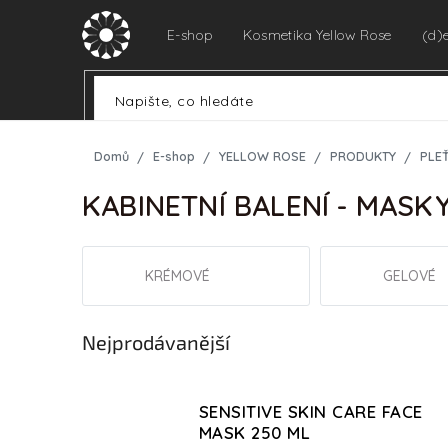
Přejít
na
E-shop
Kosmetika Yellow Rose
(d)
obsah
Domů
E-shop
YELLOW ROSE
PRODUKTY
PLE
KABINETNÍ BALENÍ - MASK
KRÉMOVÉ
GELOVÉ
Nejprodávanější
SENSITIVE SKIN CARE FACE
MASK 250 ML