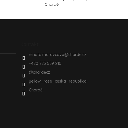
Chardé.
Kontakt
renata.moravcova
@
charde.cz
+420 723 559 210
@chardecz
yellow_rose_ceska_republika
Chardé