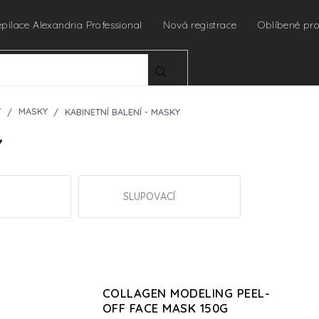
epilace Alexandria Professional
Nová registrace
Oblíbené pr
HLEDAT
Ť
MASKY
KABINETNÍ BALENÍ - MASKY
Y
SLUPOVACÍ
COLLAGEN MODELING PEEL-
OFF FACE MASK 150G