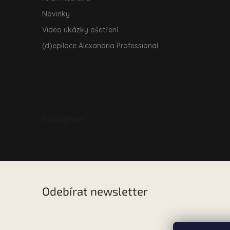
Novinky
Video ukázky ošetření
(d)epilace Alexandria Professional
Instagram
Odebírat newsletter
Vložte svůj e-mail a my vám budeme zasílat informac
našem e-shopu.