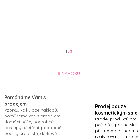
GOLD FOLI 3ks (110x110 mm)
1
3
S
O
t
v
NAHORU
r
l
á
á
n
d
k
a
Pomáháme Vám s
o
c
prodejem
í
v
Prodej pouze
Vzorky, kalkulace nákladů,
p
á
kosmetickým sal
pomůžeme vás s prodejem
r
n
Prodej produktů pro
domácí péče, podrobné
v
péči přes partnerské
í
postupy ošetření, podrobné
k
přístup do e-shopu 
popisy produktů, dárkové
y
registrovaným profe