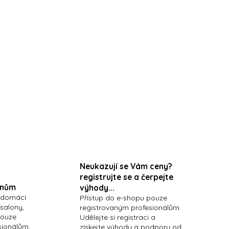
MASK 700G with Fruits &
Fruit Stem Cells
Neukazují se Vám ceny?
registrujte se a čerpejte
onům
výhody...
 domácí
Přístup do e-shopu pouze
 salony,
registrovaným profesionálům.
pouze
Udělejte si registraci a
sionálům.
získejte výhody a podporu od