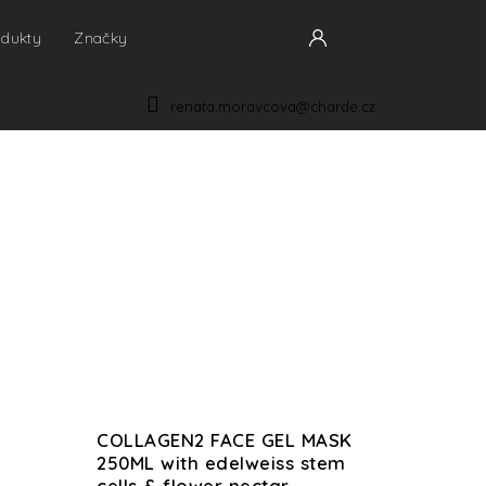
odukty
Značky
NÁKUPNÍ
KOŠÍK
renata.moravcova@charde.cz
COLLAGEN2 FACE GEL MASK
250ML with edelweiss stem
cells & flower nectar