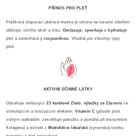
PŘÍNOS PRO PLEŤ
Prášková slupovací pleťová maska je určena na luxusní ošetření
obličeje, očního okolí a krku.
Omlazuje
,
zpevňuje
a
hydratuje
pleť a zanechává ji
rozjasněnou
. Vhodná pro všechny typy
pleti.
AKTIVNÍ ÚČINNÉ LÁTKY
Obsahuje omlazující
23 karátové Zlato
,
výtažky ze Zázvoru
se
stimulujícím a tonizujícím efektem,
Vitamín C
(působí proti
volným radikálům, zesvětluje pokožku a pomáhá při biosyntéze
Kolagenu) a extrakt z
Medvědice lékařské
(vyrovnává tvorbu
melaninu a pleť projasňuje).