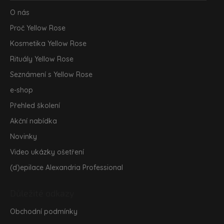
p
a
O nás
t
Proč Yellow Rose
í
Kosmetika Yellow Rose
Rituály Yellow Rose
Seznámení s Yellow Rose
e-shop
Přehled školení
Akční nabídka
Novinky
Video ukázky ošetření
(d)epilace Alexandria Professional
Důležité odkazy
Obchodní podmínky