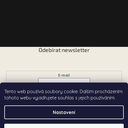
Odebírat newsletter
Vložte svůj e-mail a my vám budeme zasílat informace o
nových produktech na našem e-shopu.
E-mail
Tento web používá soubory cookie. Dalším procházením
Přihlásit se
tohoto webu vyjadřujete souhlas s jejich používáním.
Nastavení
Copyright 2026
Chardé
. Všechna práva vyhrazena.