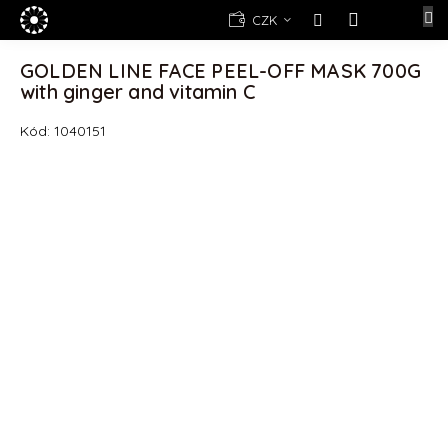
Přejít
E-
CZK
na
shop
NÁKUPNÍ
obsah
KOŠÍK
GOLDEN LINE FACE PEEL-OFF MASK 700G
Kosmetika
with ginger and vitamin C
Yellow
Rose
Kód:
1040151
(d)epilace
Alexandria
Professional
Nová
registrace
Oblíbené
produkty
Značky
Měna
(CZK)