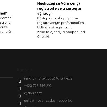
Neukazují se Vám ceny?
registrujte se a čerpejte
onům
výhody...
 domácí
Přístup do e-shopu pouze
 salony,
registrovaným profesionálům.
pouze
Udělejte si registraci a
sionálům.
získejte výhody a podporu od
Chardé.
Kontakt
renata.moravcova
@
charde.cz
+420 723 559 210
@chardecz
yellow_rose_ceska_republika