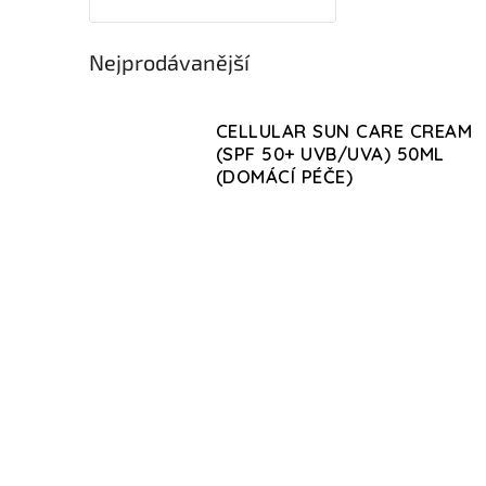
Nejprodávanější
CELLULAR SUN CARE CREAM
(SPF 50+ UVB/UVA) 50ML
(DOMÁCÍ PÉČE)
V
DOMÁCÍ PÉČE
ý
p
i
s
p
r