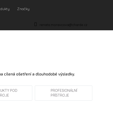
odukty
Značky
NÁKUPNÍ
KOŠÍK
renata.moravcova@charde.cz
a cílená ošetření a dlouhodobé výsledky.
UKTY POD
PROFESIONÁLNÍ
TROJE
PŘÍSTROJE
YELLOW ROSE