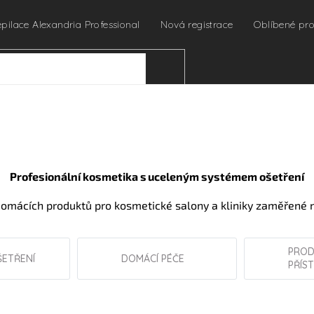
epilace Alexandria Professional
Nová registrace
Oblíbené pr
HLEDAT
Profesionální kosmetika s uceleným systémem ošetření
omácích produktů pro kosmetické salony a kliniky zaměřené n
PROD
ŠETŘENÍ
DOMÁCÍ PÉČE
PŘÍS