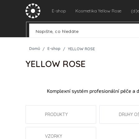
Přejít
na
E-shop
Kosmetika Yellow Rose
(d)
obsah
Domů
E-shop
YELLOW ROSE
YELLOW ROSE
Komplexní systém profesionální péče a d
PRODUKTY
DRUHY O
VZORKY