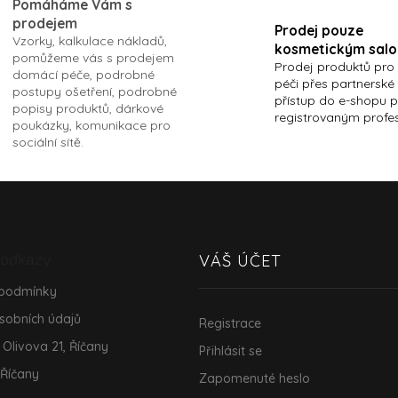
Pomáháme Vám s
prodejem
Prodej pouze
Vzorky, kalkulace nákladů,
kosmetickým sal
pomůžeme vás s prodejem
Prodej produktů pro
domácí péče, podrobné
péči přes partnerské
postupy ošetření, podrobné
přístup do e-shopu 
popisy produktů, dárkové
registrovaným profe
poukázky, komunikace pro
sociální sítě.
 odkazy
VÁŠ ÚČET
 podmínky
sobních údajů
Registrace
 Olivova 21, Říčany
Přihlásit se
 Říčany
Zapomenuté heslo